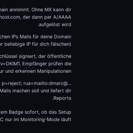
main annimmt. Ohne MX kann dir
lhost.com, der dann per A/AAAA
aufgelöst wird.
chen IPs Mails für deine Domain
 beliebige IP für dich fälschen).
lüssel signiert, der öffentliche
t v=DKIM1. Empfänger prüfen die
ur und erkennen Manipulationen.
=reject; rua=mailto:dmarc@...
ls machen soll und liefert dir
Reports.
otem Badge sofort, ob das Setup
RC nur im Monitoring-Mode läuft.