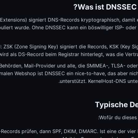
Was ist DNSSEC 
xtensions) signiert DNS-Records kryptographisch, damit e
iert wurde. Ohne DNSSEC kann ein böswilliger ISP- oder P
 ZSK (Zone Signing Key) signiert die Records, KSK (Key Sig
ird als DS-Record beim Registrar hinterlegt, was die Vertra
 Behörden, Mail-Provider und alle, die SMIMEA-, TLSA- 
ormalen Webshop ist DNSSEC ein nice-to-have, das aber nich
unterstützt. KernelHost-DNS unt
Typische D
Wofür du dieses 
ecords prüfen, dann SPF, DKIM, DMARC. Ist eine der vier 