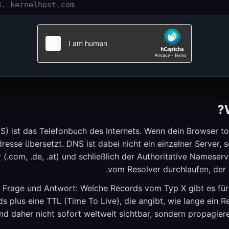
SSL Checker (الشهادات، السلسلة، مدة الصلاحية)
SSL Checker
JWT Decoder (Header، Payload، Signature)
JWT Decoder
ist das Telefonbuch des Internets. Wenn dein Browser too
resse übersetzt. DNS ist dabei nicht ein einzelner Server, 
 (.com, .de, .at) und schließlich der Authoritative Nameser
vom Resolver durchlaufen, der 
حالة TeamSpeak 3
 Frage und Antwort: Welche Records vom Typ X gibt es für
حالة TeamSpeak
 plus eine TTL (Time To Live), die angibt, wie lange ein R
d daher nicht sofort weltweit sichtbar, sondern propagiere