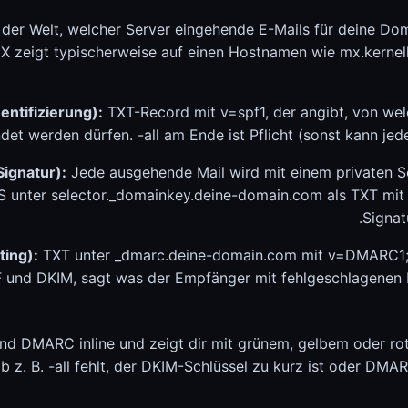
der Welt, welcher Server eingehende E-Mails für deine Do
X zeigt typischerweise auf einen Hostnamen wie mx.kerne
ntifizierung):
TXT-Record mit v=spf1, der angibt, von wel
et werden dürfen. -all am Ende ist Pflicht (sonst kann jeder
ignatur):
Jede ausgehende Mail wird mit einem privaten Sch
NS unter selector._domainkey.deine-domain.com als TXT mi
Signat
ing):
TXT unter _dmarc.deine-domain.com mit v=DMARC1; p
nd DKIM, sagt was der Empfänger mit fehlgeschlagenen Mai
und DMARC inline und zeigt dir mit grünem, gelbem oder r
ob z. B. -all fehlt, der DKIM-Schlüssel zu kurz ist oder DMA