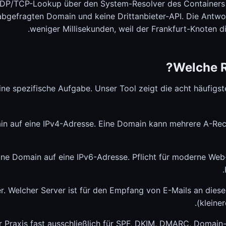
حاسبة تكلفة الكهرباء
UDP/TCP-Lookup über den System-Resolver des Containers i
حاسبة تكلفة الكهرباء
abgefragten Domain und keine Drittanbieter-API. Die Antwo
weniger Millisekunden, weil der Frankfurt-Knoten d
Welche R
e spezifische Aufgabe. Unser Tool zeigt die acht häufigste
n auf eine IPv4-Adresse. Eine Domain kann mehrere A-Re
ne Domain auf eine IPv6-Adresse. Pflicht für moderne Web
. Welcher Server ist für den Empfang von E-Mails an diese 
(kleine
er Praxis fast ausschließlich für SPF, DKIM, DMARC, Domain-