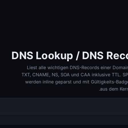
DNS Lookup / DNS Rec
Liest alle wichtigen DNS-Records einer Domain
TXT, CNAME, NS, SOA und CAA inklusive TTL. S
Check-Host (Ping وHTTP وPort وDNS ومعلومات IP)
werden inline geparst und mit Gültigkeits-Badg
Check-Host
aus dem Kern
DNS Lookup (A، AAAA، MX، TXT، SPF، DKIM، DMARC)
DNS Lookup