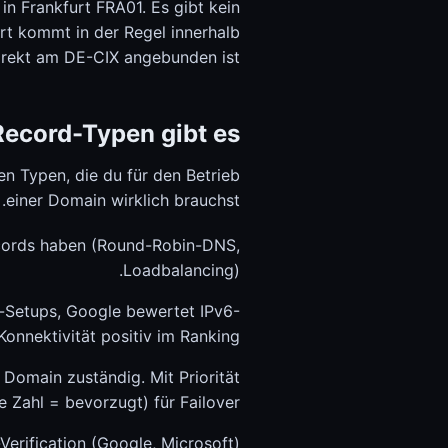
حالة النظام
n Frankfurt FRA01. Es gibt kein
حالة النظام
rt kommt in der Regel innerhalb
irekt am DE-CIX angebunden ist.
ecord-Typen gibt es?
n Typen, die du für den Betrieb
einer Domain wirklich brauchst.
cords haben (Round-Robin-DNS,
Loadbalancing).
-Setups, Google bewertet IPv6-
Konnektivität positiv im Ranking.
Domain zuständig. Mit Priorität
re Zahl = bevorzugt) für Failover.
Verification (Google, Microsoft)