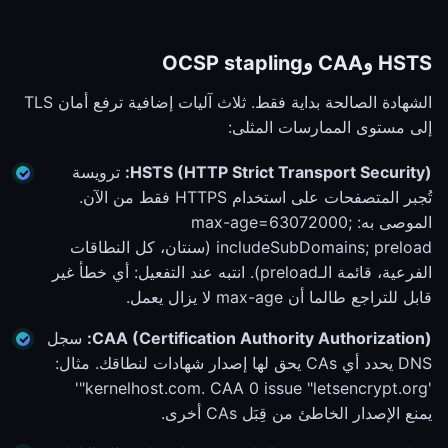
HSTS وCAA وOCSP stapling
الشهادة الصالحة بداية فقط. ثلاث آليات إضافية ترفع أمان TLS
إلى مستوى الممارسات المثلى:
HSTS (HTTP Strict Transport Security):
ترويسة
تُجبر المتصفحات على استخدام HTTPS فقط من الآن.
الموصى به: max-age=63072000;
includeSubDomains; preload (سنتان، كل النطاقات
الفرعية، قائمة الـpreload). انتبه عند التفعيل: أي خطأ غير
قابل للتراجع طالما أن max-age لا يزال يعمل.
CAA (Certification Authority Authorization):
سجل
DNS يحدد أي CAs يحق لها إصدار شهادات لنطاقك. مثال:
'kernelhost.com. CAA 0 issue "letsencrypt.org"'
يمنع الإصدار الخاطئ من قِبَل CAs أخرى.