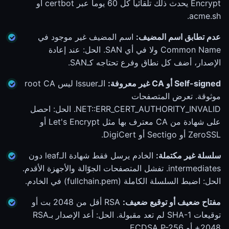
Encrypt يحدث ذلك تلقائياً كل 60 يوماً عبر certbot أو
acme.sh.
عدم تطابق اسم المضيف:
اسم المضيف غير موجود في
Common Name ولا في أي SAN. الحل: عند إعادة
الإصدار، أضف كل نطاق وفرع تحتاجه كـSAN.
Self-signed أو CA غير معروفة:
الـIssuer ليس root CA
موثوقة. تعرض المتصفحات
NET::ERR_CERT_AUTHORITY_INVALID. الحل: احصل
على شهادة من CA معترف بها مثل Let's Encrypt أو
ZeroSSL أو Sectigo أو DigiCert.
سلسلة غير مكتملة:
الخادم يرسل فقط شهادة الـleaf دون
intermediates. تفشل المتصفحات الجوّالة والأجهزة الأقدم.
الحل: اضبط السلسلة الكاملة (fullchain.pem) في الخادم.
مفتاح ضعيف أو توقيع ضعيف:
RSA أقل من 2048 بت أو
توقيعات SHA-1 لم تعد مقبولة. الحل: أعد الإصدار بـRSA
2048+ أو ECDSA P-256.