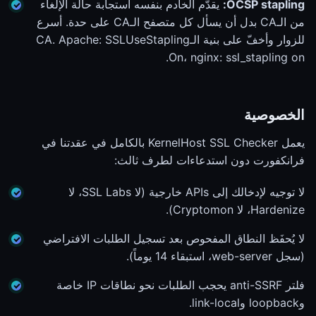
OCSP stapling:
يقدّم الخادم بنفسه استجابة حالة الإلغاء
من الـCA بدل أن يسأل كل متصفح الـCA على حدة. أسرع
للزوار وأخفّ على بنية الـCA. Apache: SSLUseStapling
On، nginx: ssl_stapling on.
الخصوصية
يعمل KernelHost SSL Checker بالكامل في عقدتنا في
فرانكفورت دون استدعاءات لطرف ثالث:
لا توجيه لإدخالك إلى APIs خارجية (لا SSL Labs، لا
Hardenize، لا Cryptomon).
لا يُحفَظ النطاق المفحوص بعد تسجيل الطلبات الافتراضي
(سجل web-server، استبقاء 14 يوماً).
فلتر anti-SSRF يحجب الطلبات نحو نطاقات IP خاصة
وloopback وlink-local.