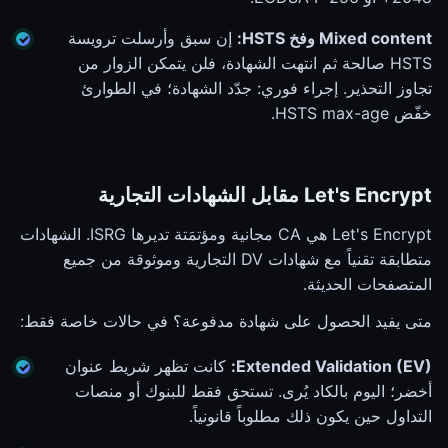
Mixed content وفخ HSTS:
إن سبق وأرسلت ترويسة
HSTS صالحة ثم انتهت الشهادة، فلن يتمكن الزوار من
تجاوز التحذير. إجراء فوري: جدّد الشهادة؛ في الطوارئ
خفّض HSTS max-age.
Let's Encrypt مقابل الشهادات التجارية
Let's Encrypt هي CA مجانية ومؤتمَتة تديرها ISRG. الشهادات
متطابقة تقنياً مع شهادات DV التجارية وموثوقة من جميع
المتصفحات الحديثة.
متى يفيد الحصول على شهادة مدفوعة؟ في حالات خاصة فقط:
Extended Validation (EV):
كانت تظهر شريط عنوان
أخضر؛ اليوم بالكاد يُرى. تستحق فقط للبنوك أو منصات
التداول حين يكون ذلك مطلوباً قانونياً.