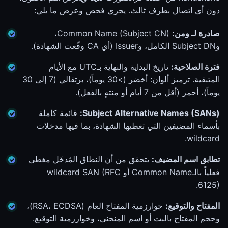
دون أي اتصال بطرف ثالث. يجري فحص وعرض ما يلي:
صادرة لـ ومن:
Common Name (Subject CN)،
وSubject DN الكامل، وIssuer (أي CA وقّعت الشهادة).
فترة الصلاحية:
تاريخ البداية والنهاية بـUTC مع الأيام
المتبقية. ترميز ألوان: أخضر (>30 يوماً)، برتقالي (7 إلى 30
يوماً)، أحمر (أقل من 7 أيام أو منتهٍ بالفعل).
Subject Alternative Names (SANs):
قائمة كاملة
بأسماء المضيفين التي تغطيها الشهادة، بما فيها مدخلات
wildcard.
تطابق اسم المضيف:
يتحقق من أن النطاق المُدخَل مغطى
فعلياً بالـCommon Name أو wildcard SAN (RFC
6125).
المفتاح والتوقيع:
خوارزمية المفتاح العام (RSA، ECDSA)،
وحجم المفتاح بالبت أو اسم المنحنى، وخوارزمية التوقيع.