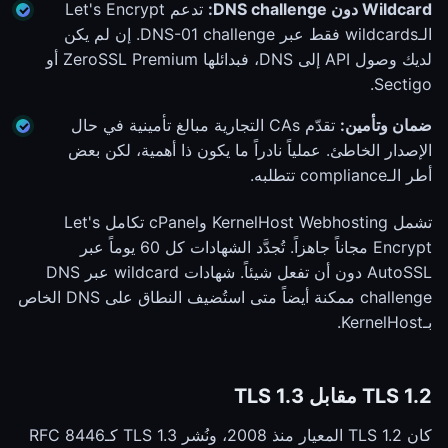
Wildcard دون DNS challenge:
تدعم Let's Encrypt
الـwildcards فقط عبر DNS-01 challenge. إن لم يكن
لديك وصول API إلى DNS، فبدائلها ZeroSSL Premium أو
Sectigo.
ضمان وتأمين:
تقدّم CAs التجارية مبالغ تأمينية في حال
الإصدار الخاطئ. عملياً نادراً ما يكون ذا أهمية، لكن بعض
أطر الـcompliance تتطلبه.
تشمل KernelHost Webhosting وcPanel تكامل Let's
Encrypt مجاناً جاهزاً. تُجدَّد الشهادات كل 60 يوماً عبر
AutoSSL دون أن تفعل شيئاً. شهادات wildcard عبر DNS
challenge ممكنة أيضاً متى استُضيف النطاق على DNS الخاص
بـKernelHost.
TLS 1.2 مقابل TLS 1.3
كان TLS 1.2 المعيار منذ 2008، ونُشر TLS 1.3 كـRFC 8446