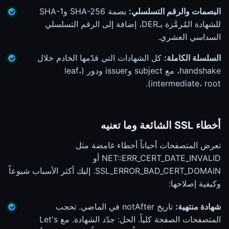
البصمات والرقم التسلسلي:
بصمة SHA-256 وSHA-1
للشهادة المُرمَّزة بـDER، إضافة إلى الرقم التسلسلي
السداسي العشري.
السلسلة الكاملة:
كل الشهادات التي قدّمها الخادم خلال
handshake، مع subject وissuer ودور (leaf،
intermediate، root).
أخطاء SSL الشائعة وما تعنيه
تعرض المتصفحات أحياناً أخطاء غامضة مثل
NET::ERR_CERT_DATE_INVALID أو
SSL_ERROR_BAD_CERT_DOMAIN. إليك أكثر الأسباب شيوعاً
وكيفية إصلاحها:
شهادة منتهية:
تاريخ notAfter في الماضي. تحجب
المتصفحات الصفحة كلياً. الحل: جدّد الشهادة. مع Let's