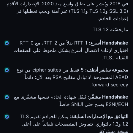
في 2018 ويُنشر على نطاق واسع منذ 2020. الإصدارات الأقدم
(SSL 3.0 وTLS 1.0 وTLS 1.1) غير آمنة ويجب تعطيلها في
إعدادات الخادم.
ما يحسّنه TLS 1.3:
Handshake أسرع:
1-RTT بدلاً من 2-RTT، مع 0-RTT
اختياري لإعادة الاتصال. أسرع بشكل ملحوظ على الصفحات
الثقيلة بـTLS.
مجموعة سايفر أنظف:
5 فقط من cipher suites من نوع
AEAD المسموحة. لا تبادل مفاتيح RSA بعد الآن؛ دائماً
forward secrecy.
Handshake مشفّر:
تُنقَل شهادة الخادم نفسها مشفّرة. مع
ESNI/ECH يصبح حتى الـSNI خاصاً.
التوافق مع الإصدارات السابقة:
يمكن للخوادم تقديم TLS
1.2 و1.3 بالتوازي. تتفاوض المتصفحات تلقائياً على أعلى
نسخة مشتركة.