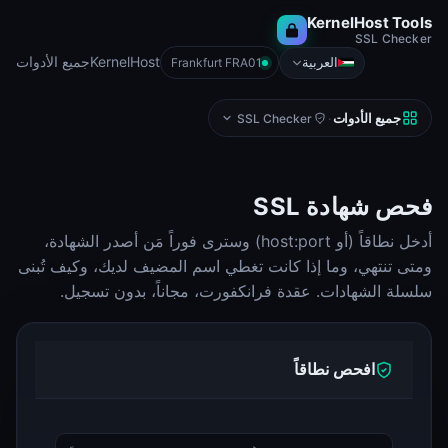
KernelHost Tools
SSL Checker
KernelHost
جميع الأدوات
العربية
Frankfurt FRA01
جميع الأدوات
SSL Checker
·
فحص شهادة SSL
أدخل نطاقاً (أو host:port) وسترى فوراً مَن أصدر الشهادة،
ومتى تنتهي، وما إذا كانت تغطي اسم المضيف لديك، وكيف تُبنى
سلسلة الشهادات. عقدة فرانكفورت، مجاناً، بدون تسجيل.
افحص نطاقاً