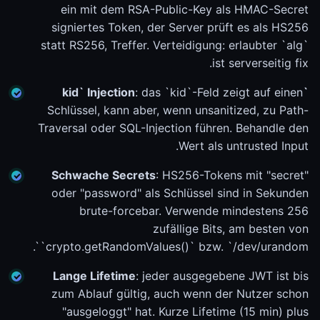
ein mit dem RSA-Public-Key als HMAC-Secret
signiertes Token, der Server prüft es als HS256
statt RS256, Treffer. Verteidigung: erlaubter `alg`
ist serverseitig fix.
: das `kid`-Feld zeigt auf einen
`kid` Injection
Schlüssel, kann aber, wenn unsanitized, zu Path-
Traversal oder SQL-Injection führen. Behandle den
Wert als untrusted Input.
Schwache Secrets
: HS256-Tokens mit "secret"
oder "password" als Schlüssel sind in Sekunden
brute-forcebar. Verwende mindestens 256
zufällige Bits, am besten von
`crypto.getRandomValues()` bzw. `/dev/urandom`.
Lange Lifetime
: jeder ausgegebene JWT ist bis
zum Ablauf gültig, auch wenn der Nutzer schon
"ausgeloggt" hat. Kurze Lifetime (15 min) plus