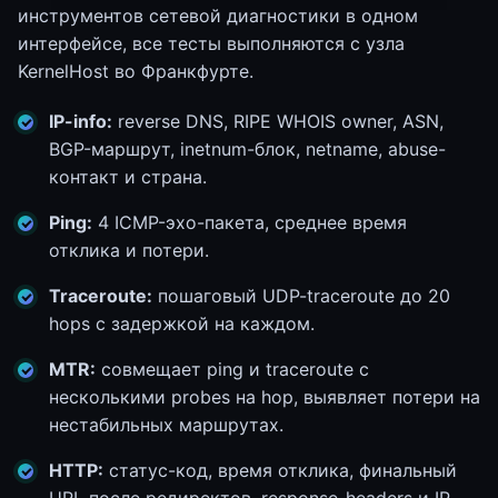
инструментов сетевой диагностики в одном
интерфейсе, все тесты выполняются с узла
KernelHost во Франкфурте.
IP-info:
reverse DNS, RIPE WHOIS owner, ASN,
BGP-маршрут, inetnum-блок, netname, abuse-
контакт и страна.
Ping:
4 ICMP-эхо-пакета, среднее время
отклика и потери.
Traceroute:
пошаговый UDP-traceroute до 20
hops с задержкой на каждом.
MTR:
совмещает ping и traceroute с
несколькими probes на hop, выявляет потери на
нестабильных маршрутах.
HTTP:
статус-код, время отклика, финальный