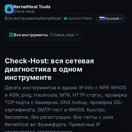
KernelHost Tools
Check-Host
Все инструменты
KernelHost
Русский
Frankfurt FRA01
Все инструменты
·
Check-Host
Check-Host: вся сетевая
диагностика в одном
инструменте
Десять инструментов в одном: IP-info с RIPE WHOIS
и ASN, ping, traceroute, MTR, HTTP-статус, проверка
TCP-порта с баннером, DNS lookup, проверка SSL-
сертификата, SMTP-тест и WHOIS. Быстро,
бесплатно, без регистрации. Все тесты с узла
KernelHost во Франкфурте. Приватные IP
отклоняются автоматически.