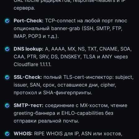
URL после редиректов, response-headers и IP
сервера.
Port-Check:
TCP-connect на любой порт плюс
опциональный banner-grab (SSH, SMTP, FTP,
IMAP, POP3 и т.д.).
DNS lookup:
A, AAAA, MX, NS, TXT, CNAME, SOA,
CAA, PTR, SRV, DS, DNSKEY, TLSA и ANY через
Cloudflare 1.1.1.1.
SSL-Check:
полный TLS-cert-инспектор: subject,
issuer, SAN, срок, оставшиеся дни, cipher,
протокол и SHA-фингерпринты.
SMTP-тест:
соединение с MX-хостом, чтение
greeting-баннера и EHLO-capabilities без
отправки реальной почты.
WHOIS:
RIPE WHOIS для IP, ASN или хостов,