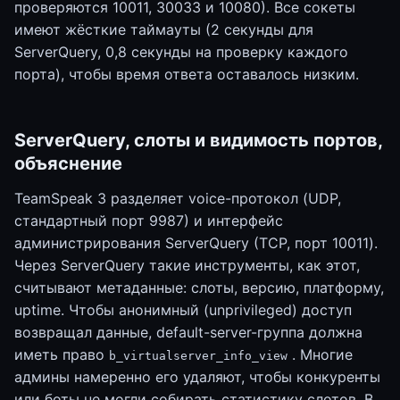
проверяются 10011, 30033 и 10080). Все сокеты
имеют жёсткие таймауты (2 секунды для
ServerQuery, 0,8 секунды на проверку каждого
порта), чтобы время ответа оставалось низким.
ServerQuery, слоты и видимость портов,
объяснение
TeamSpeak 3 разделяет voice-протокол (UDP,
стандартный порт 9987) и интерфейс
администрирования ServerQuery (TCP, порт 10011).
Через ServerQuery такие инструменты, как этот,
считывают метаданные: слоты, версию, платформу,
uptime. Чтобы анонимный (unprivileged) доступ
возвращал данные, default-server-группа должна
иметь право
. Многие
b_virtualserver_info_view
админы намеренно его удаляют, чтобы конкуренты
или боты не могли собирать статистику слотов. В