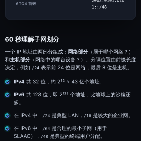
2002:0101:010
6TO4 前缀
1::/48
60 秒理解子网划分
一个 IP 地址由两部分组成：
网络部分
（属于哪个网络？）
和
主机部分
（网络中的哪台设备？）。分隔位置由前缀长度
决定，例如
表示前 24 位是网络，最后 8 位是主机。
/24
IPv4
共 32 位，约 2³² ≈ 43 亿个地址。
IPv6
共 128 位，即 2¹²⁸ 个地址，比地球上的沙粒还
多。
在 IPv4 中，
是典型 LAN，
是较大的企业网。
/24
/16
在 IPv6 中，
是合理的最小子网（用于
/64
SLAAC），
是典型的终端用户分配。
/48