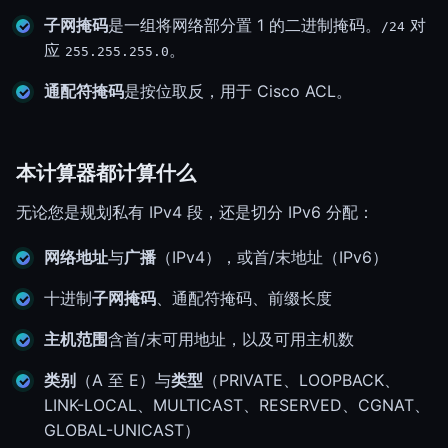
子网掩码
是一组将网络部分置 1 的二进制掩码。
对
/24
应
。
255.255.255.0
通配符掩码
是按位取反，用于 Cisco ACL。
本计算器都计算什么
无论您是规划私有 IPv4 段，还是切分 IPv6 分配：
网络地址
与
广播
（IPv4），或首/末地址（IPv6）
十进制
子网掩码
、通配符掩码、前缀长度
主机范围
含首/末可用地址，以及可用主机数
类别
（A 至 E）与
类型
（PRIVATE、LOOPBACK、
LINK-LOCAL、MULTICAST、RESERVED、CGNAT、
GLOBAL-UNICAST）