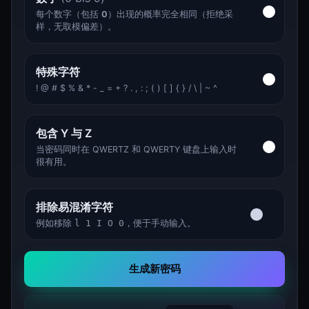
每个数字（包括
0
）出现的概率完全相同（拒绝采
样，无取模偏差）。
特殊字符
! @ # $ % & * - _ = + ? . , : ; ( ) [ ] { } / \ | ~ ^
包含 Y 与 Z
当密码同时在 QWERTZ 和 QWERTY 键盘上输入时
很有用。
排除易混淆字符
例如移除
l 1 I O 0
，便于手动输入。
生成新密码