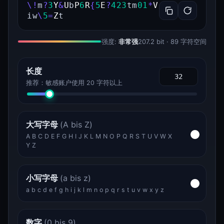
\
!
m
?
3
Y
&
U
b
P
6
R
{
5
E
?
4
2
3
t
m
0
1
*
V
i
w
\
5
=
Z
t
强度:
非常强
207.2 bit · 89 字符空间
长度
推荐：敏感账户使用 20 字符以上
大写字母
(A bis Z)
A B C D E F G H I J K L M N O P Q R S T U V W X
Y Z
小写字母
(a bis z)
a b c d e f g h i j k l m n o p q r s t u v w x y z
数字
(0 bis 9)