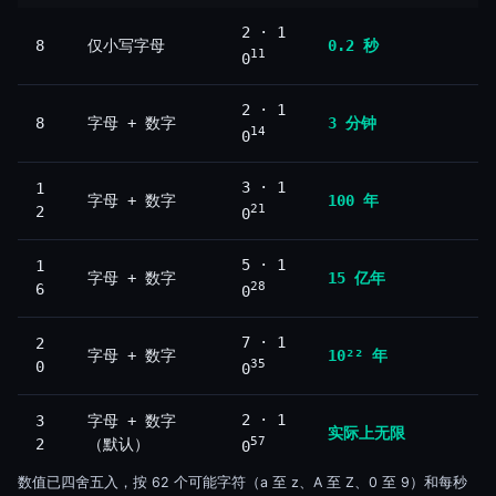
2 · 1
8
仅小写字母
0.2 秒
11
0
2 · 1
8
字母 + 数字
3 分钟
14
0
3 · 1
1
字母 + 数字
100 年
21
2
0
5 · 1
1
字母 + 数字
15 亿年
28
6
0
7 · 1
2
字母 + 数字
10²² 年
35
0
0
2 · 1
3
字母 + 数字
实际上无限
57
2
（默认）
0
数值已四舍五入，按 62 个可能字符（a 至 z、A 至 Z、0 至 9）和每秒