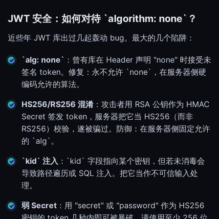
JWT 安全：如何对待 `algorithm: none`？
近些年 JWT 库出过几起轰动 bug。最大的几个陷阱：
`alg: none`
：曾有库在 Header 声明 "none" 时接受未
签名 token。修复：永不允许 `none`，在服务器侧硬
编码允许的算法。
HS256/RS256 混淆
：攻击者用 RSA 公钥作为 HMAC
Secret 签发 token，服务器把它当 HS256（而非
RS256）校验，遂被骗过。防御：在服务器侧固定允许
的 `alg`。
`kid` 注入
：`kid` 字段指向某个密钥，但若未消毒会
导致路径遍历或 SQL 注入。把它当作不可信输入处
理。
弱 Secret
：用 "secret" 或 "password" 作为 HS256
密钥的 token 几秒内即可被暴破。请使用至少 256 位