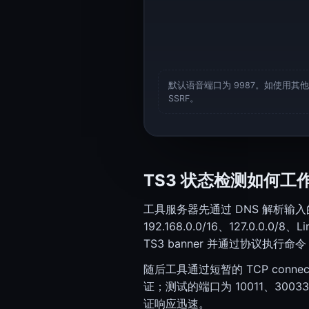
WEB
SSL、响应头、带宽
带宽计算器（VPS 与独立服务器选型）
带宽计算器
HTTP Header Inspector（响应、安全、重定向）
默认语音端口为 9987。如使用
HTTP Header Inspector
SSRF。
开发者
令牌、ID、密码
密码生成器
密码生成器
TS3 状态检测如何工
UUID Generator（v4、v7、ULID、NanoID）
UUID Generator
工具服务器先通过 DNS 解析输入的主
游戏
游戏服务器状态
192.168.0.0/16、127.0.0.
TS3 banner 并通过协议执行命
Minecraft 服务器状态
Minecraft 状态
随后工具通过短暂的 TCP conne
KERNELHOST
状态、计算器
证；测试的端口为 10011、30033
证响应迅速。