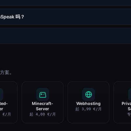
aSpeak 吗？
方案。
ted-
Minecraft-
Webhosting
Priv
er
Server
S
起 3,99 €/月
9 €/月
起 4,00 €/月
专