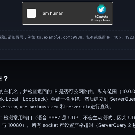
SSL Checker（证书、链、有效期）
SSL Checker
其他端口请加冒号，例如
ts.example.com:9988
。私有或保留 IP（10.x、192.
JWT Decoder（Header、Payload、Signature）
JWT Decoder
作？
机名，并检查返回的 IP 是否可公网路由。私有范围（10.0.0.0/8、
0/8、Link-Local、Loopback）会被一律拒绝。然后建立到 ServerQu
令
,
和
进行查询。
version
TeamSpeak 3 状态
use port=<voice>
serverinfo
TeamSpeak 状态
ct 检测常用端口（语音 9987 是 UDP，不会主动测试，因为 UDP
 与 10080）。所有 socket 都设置严格超时（ServerQuery