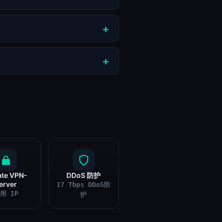
ate VPN-
DDoS 防护
erver
17 Tbps DDoS防
用 IP
护