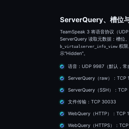
系统状态
系统状态
ServerQuery、
TeamSpeak 3 将语音协议（UD
ServerQuery 读取元数
权限
b_virtualserver_info_view
示"Hidden"。
语音：UDP 9987（默认，
ServerQuery（raw）：TCP 1
ServerQuery（SSH）：TC
文件传输：TCP 30033
WebQuery（HTTP）：TCP 1
WebQuery（HTTPS）：TC