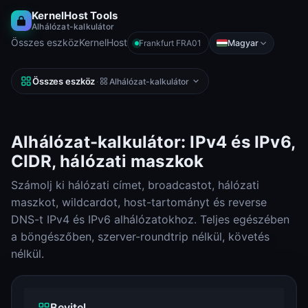
KernelHost Tools
Alhálózat-kalkulátor
Összes eszköz
KernelHost
Magyar
Frankfurt FRA01
Összes eszköz
·
Alhálózat-kalkulátor
Alhálózat-kalkulátor: IPv4 és IPv6,
CIDR, hálózati maszkok
Számolj ki hálózati címet, broadcastot, hálózati
maszkot, wildcardot, host-tartományt és reverse
DNS-t IPv4 és IPv6 alhálózatokhoz. Teljes egészében
a böngészőben, szerver-roundtrip nélkül, követés
nélkül.
Bevitel