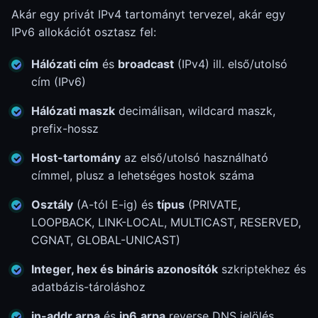
Akár egy privát IPv4 tartományt tervezel, akár egy
IPv6 allokációt osztasz fel:
Hálózati cím
és
broadcast
(IPv4) ill. első/utolsó
cím (IPv6)
Hálózati maszk
decimálisan, wildcard maszk,
prefix-hossz
Host-tartomány
az első/utolsó használható
címmel, plusz a lehetséges hostok száma
Osztály
(A-tól E-ig) és
típus
(PRIVATE,
LOOPBACK, LINK-LOCAL, MULTICAST, RESERVED,
CGNAT, GLOBAL-UNICAST)
Integer, hex és bináris azonosítók
szkriptekhez és
adatbázis-tároláshoz
in-addr.arpa
és
ip6.arpa
reverse DNS jelölés