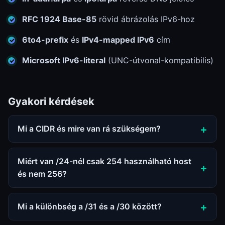
RFC 1924 Base-85
rövid ábrázolás IPv6-hoz
6to4-prefix
és
IPv4-mapped IPv6
cím
Microsoft IPv6-literal
(UNC-útvonal-kompatibilis)
Gyakori kérdések
Mi a CIDR és mire van rá szükségem?
Miért van /24-nél csak 254 használható host
és nem 256?
Mi a különbség a /31 és a /30 között?