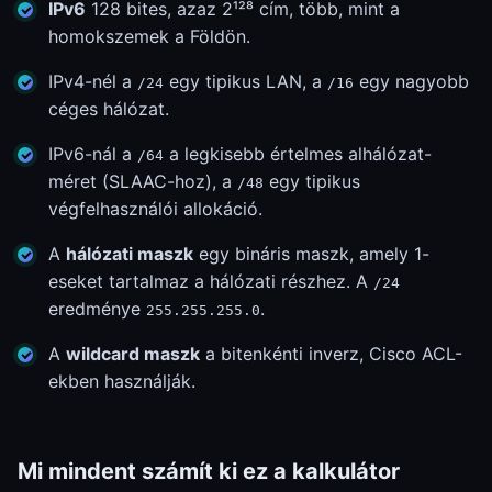
IPv6
128 bites, azaz 2¹²⁸ cím, több, mint a
homokszemek a Földön.
IPv4-nél a
egy tipikus LAN, a
egy nagyobb
/24
/16
céges hálózat.
IPv6-nál a
a legkisebb értelmes alhálózat-
/64
méret (SLAAC-hoz), a
egy tipikus
/48
végfelhasználói allokáció.
A
hálózati maszk
egy bináris maszk, amely 1-
eseket tartalmaz a hálózati részhez. A
/24
eredménye
.
255.255.255.0
A
wildcard maszk
a bitenkénti inverz, Cisco ACL-
ekben használják.
Mi mindent számít ki ez a kalkulátor