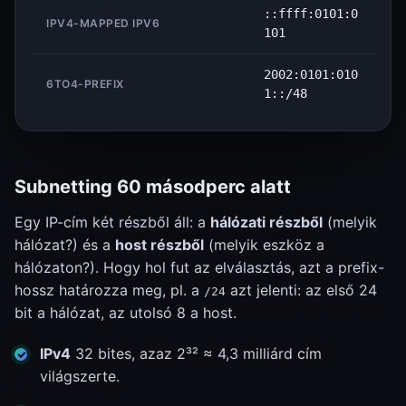
::ffff:0101:0
IPV4-MAPPED IPV6
101
2002:0101:010
6TO4-PREFIX
1::/48
Subnetting 60 másodperc alatt
Egy IP-cím két részből áll: a
hálózati részből
(melyik
hálózat?) és a
host részből
(melyik eszköz a
hálózaton?). Hogy hol fut az elválasztás, azt a prefix-
hossz határozza meg, pl. a
azt jelenti: az első 24
/24
bit a hálózat, az utolsó 8 a host.
IPv4
32 bites, azaz 2³² ≈ 4,3 milliárd cím
világszerte.