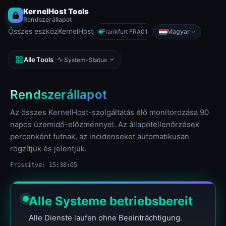
KernelHost Tools
Rendszerállapot
Összes eszköz
KernelHost
Magyar
Frankfurt FRA01
Nyelv
Alle Tools
·
System-Status
Rendszerállapot
Az összes KernelHost-szolgáltatás élő monitorozása 90
napos üzemidő-előzménnyel. Az állapotellenőrzések
percenként futnak, az incidenseket automatikusan
rögzítjük és jelentjük.
Frissítve: 15:38:05
Alle Systeme betriebsbereit
Alle Dienste laufen ohne Beeinträchtigung.