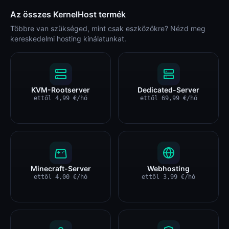
Az összes KernelHost termék
Többre van szükséged, mint csak eszközökre? Nézd meg
kereskedelmi hosting kínálatunkat.
KVM-Rootserver
Dedicated-Server
ettől
4,99
€
/hó
ettől
69,99
€
/hó
Minecraft-Server
Webhosting
ettől
4,00
€
/hó
ettől
3,99
€
/hó