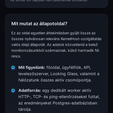
Mit mutat az állapotoldal?
Ez az oldal egyetlen áttekintésben gyűjti össze az
összes nyilvánosan releváns KernelHost-szolgáltatás
valós idejű állapotát. Az adatok közvetlenül a belső
monitorozásunkból származnak, külső harmadik fél
nincs.
Mit figyelünk:
főoldal, ügyfélfiók, API,
levelezőszerver, Looking Glass, valamint a
hálózatunk összes aktív csomópontja.
Adatforrás:
egy dedikált worker aktív
HTTP-, TCP- és ping-ellenőrzéseket futtat,
az eredményeket Postgres-adatbázisban
tárolja.