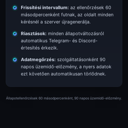
Frissítési intervallum:
az ellenőrzések 60
másodpercenként futnak, az oldalt minden
kérésnél a szerver újragenerálja.
Riasztások:
minden állapotváltozásról
automatikus Telegram- és Discord-
értesítés érkezik.
Adatmegőrzés:
szolgáltatásonként 90
napos üzemidő-előzmény, a nyers adatok
ezt követően automatikusan törlődnek.
Állapotellenőrzések 60 másodpercenként, 90 napos üzemidő-előzmény.