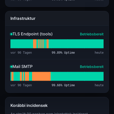
Infrastruktur
TLS Endpoint (tools)
Betriebsbereit
vor 90 Tagen
99.89
% Uptime
heute
Mail SMTP
Betriebsbereit
vor 90 Tagen
99.66
% Uptime
heute
Korábbi incidensek
Az elmúlt 90 napban nem jelentettek incidenst.