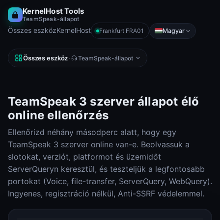
KernelHost Tools
TeamSpeak-állapot
Összes eszköz
KernelHost
Magyar
Frankfurt FRA01
Összes eszköz
·
TeamSpeak-állapot
TeamSpeak 3 szerver állapot élő
online ellenőrzés
Ellenőrizd néhány másodperc alatt, hogy egy
TeamSpeak 3 szerver online van-e. Beolvassuk a
slotokat, verziót, platformot és üzemidőt
ServerQueryn keresztül, és teszteljük a legfontosabb
portokat (Voice, file-transfer, ServerQuery, WebQuery).
Ingyenes, regisztráció nélkül, Anti-SSRF védelemmel.