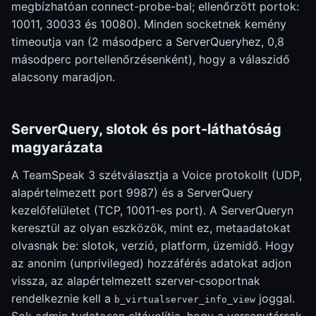
megbízhatóan connect-probe-bal; ellenőrzött portok:
10011, 30033 és 10080). Minden socketnek kemény
timeoutja van (2 másodperc a ServerQueryhez, 0,8
másodperc portellenőrzésenként), hogy a válaszidő
alacsony maradjon.
ServerQuery, slotok és port-láthatóság
magyarázata
A TeamSpeak 3 szétválasztja a Voice protokollt (UDP,
alapértelmezett port 9987) és a ServerQuery
kezelőfelületet (TCP, 10011-es port). A ServerQueryn
keresztül az olyan eszközök, mint ez, metaadatokat
olvasnak be: slotok, verzió, platform, üzemidő. Hogy
az anonim (unprivileged) hozzáférés adatokat adjon
vissza, az alapértelmezett szerver-csoportnak
rendelkeznie kell a
joggal.
b_virtualserver_info_view