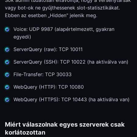
Sok admin tudatosan eltávolítja, hogy a versenytársak
vagy bot-ok ne gyűjthessenek slot-statisztikákat.
Ebben az esetben „Hidden" jelenik meg.
Voice: UDP 9987 (alapértelmezett, gyakran
egyedi)
ServerQuery (raw): TCP 10011
ServerQuery (SSH): TCP 10022 (ha aktiválva van)
File-Transfer: TCP 30033
WebQuery (HTTP): TCP 10080
WebQuery (HTTPS): TCP 10443 (ha aktiválva van)
Miért válaszolnak egyes szerverek csak
korlátozottan