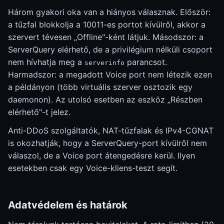
Három gyakori oka van a hiányos válasznak. Először:
a tűzfal blokkolja a 10011-es portot kívülről, akkor a
szervert tévesen „Offline"-ként látjuk. Másodszor: a
ServerQuery elérhető, de a privilégium nélküli csoport
nem hívhatja meg a
parancsot.
serverinfo
Harmadszor: a megadott Voice port nem létezik ezen
a példányon (több virtuális szerver osztozik egy
daemonon). Az utolsó esetben az eszköz „Részben
elérhető"-t jelez.
Anti-DDoS szolgáltatók, NAT-tűzfalak és IPv4-CGNAT
is okozhatják, hogy a ServerQuery-port kívülről nem
válaszol, de a Voice port átengedésre kerül. Ilyen
esetekben csak egy Voice-kliens-teszt segít.
Adatvédelem és határok