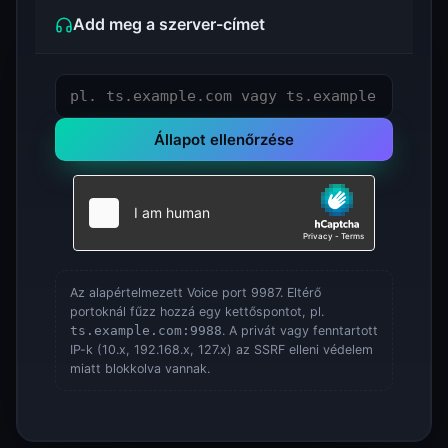
Add meg a szerver-címet
Állapot ellenőrzése
Az alapértelmezett Voice port 9987. Eltérő
portoknál fűzz hozzá egy kettőspontot, pl.
ts.example.com:9988
. A privát vagy fenntartott
IP-k (10.x, 192.168.x, 127.x) az SSRF elleni védelem
miatt blokkolva vannak.