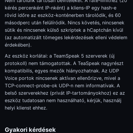
Nem tárolunk tartósan beviteleket. A rate-limithez (20
kérés percenként IP-nként) a kliens-IP egy hash-e
rövid időre az eszköz-konténerben tárolódik, és 60
másodperc után felülíródik. Nincs követés, nincsenek
sütik és nincsenek külső szkriptek a hCaptchán kívül
(az automatizált tömeges lekérdezések elleni védelem
érdekében).
Az eszköz korlátai: a TeamSpeak 5 szerverek (új
protokoll) nem támogatottak. A TeaSpeak nagyrészt
kompatibilis, egyes mezők hiányozhatnak. Az UDP
Voice portok nincsenek aktívan ellenőrizve, mivel a
TCP-connect-probe-ok UDP-n nem informatívak. A
belső szerverekhez (privát IP-tartományokhoz) ez az
eszköz tudatosan nem használható, kérjük, használj
helyi klienst ehhez.
Gyakori kérdések