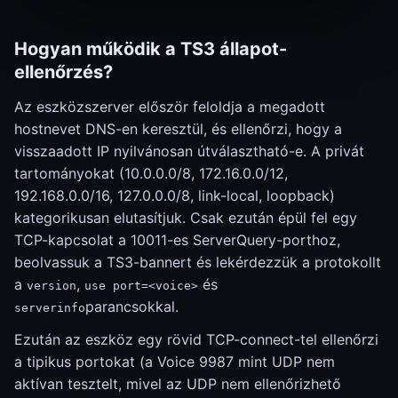
Hogyan működik a TS3 állapot-
ellenőrzés?
Az eszközszerver először feloldja a megadott
hostnevet DNS-en keresztül, és ellenőrzi, hogy a
visszaadott IP nyilvánosan útválasztható-e. A privát
tartományokat (10.0.0.0/8, 172.16.0.0/12,
192.168.0.0/16, 127.0.0.0/8, link-local, loopback)
kategorikusan elutasítjuk. Csak ezután épül fel egy
TCP-kapcsolat a 10011-es ServerQuery-porthoz,
beolvassuk a TS3-bannert és lekérdezzük a protokollt
a
,
és
version
use port=<voice>
parancsokkal.
serverinfo
Ezután az eszköz egy rövid TCP-connect-tel ellenőrzi
a tipikus portokat (a Voice 9987 mint UDP nem
aktívan tesztelt, mivel az UDP nem ellenőrizhető