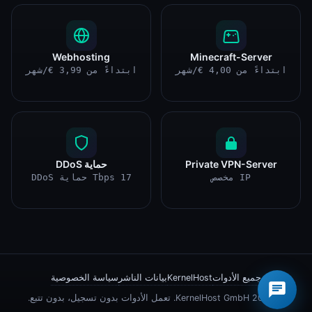
Webhosting
Minecraft-Server
ابتداءً من 4,00 €/شهر
ابتداءً من 3,99 €/شهر
Private VPN-Server
حماية DDoS
IP مخصص
17 Tbps حماية DDoS
×
مرحباً 👋 هل أستطيع المساعدة؟
جميع الأدوات
KernelHost
بيانات الناشر
سياسة الخصوصية
© 2026 KernelHost GmbH. تعمل الأدوات بدون تسجيل، بدون تتبع.