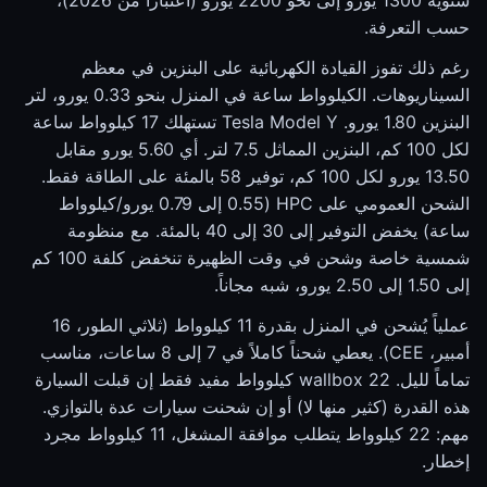
سنوية 1300 يورو إلى نحو 2200 يورو (اعتباراً من 2026)،
حسب التعرفة.
رغم ذلك تفوز القيادة الكهربائية على البنزين في معظم
السيناريوهات. الكيلوواط ساعة في المنزل بنحو 0.33 يورو، لتر
البنزين 1.80 يورو. Tesla Model Y تستهلك 17 كيلوواط ساعة
لكل 100 كم، البنزين المماثل 7.5 لتر. أي 5.60 يورو مقابل
13.50 يورو لكل 100 كم، توفير 58 بالمئة على الطاقة فقط.
الشحن العمومي على HPC (0.55 إلى 0.79 يورو/كيلوواط
ساعة) يخفض التوفير إلى 30 إلى 40 بالمئة. مع منظومة
شمسية خاصة وشحن في وقت الظهيرة تنخفض كلفة 100 كم
إلى 1.50 إلى 2.50 يورو، شبه مجاناً.
عملياً يُشحن في المنزل بقدرة 11 كيلوواط (ثلاثي الطور، 16
أمبير، CEE). يعطي شحناً كاملاً في 7 إلى 8 ساعات، مناسب
تماماً لليل. wallbox 22 كيلوواط مفيد فقط إن قبلت السيارة
هذه القدرة (كثير منها لا) أو إن شحنت سيارات عدة بالتوازي.
مهم: 22 كيلوواط يتطلب موافقة المشغل، 11 كيلوواط مجرد
إخطار.