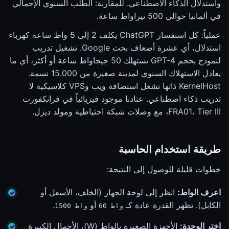
واستدلال الذكاء الاصطناعي. للمقارنة: الطلب السنوي الإجمالي
في ألمانيا حوالي 500 تيراواط ساعة.
عملياً: كل استفسار ChatGPT يكلف 2 إلى 5 واط ساعة كهرباء
استدلال، أي عشرة أضعاف بحث Google. تشغيل تدريب
لنموذج بحجم GPT-4 يستهلك 50 جيجاواط ساعة أو أكثر، أي ما
يعادل الاستهلاك السنوي لمدينة صغيرة من 15.000 نسمة.
KernelHost ذاتها تشغل استضافة ويب وVPS كلاسيكية لا
تدريب ذكاء اصطناعي. عتادنا موجود فيزيائياً في فرانكفورت
FRA01، Tier III، مع وصلات شبكة احتياطية ومولد ديزل.
طريقة استخدام الحاسبة
خطوات قليلة للوصول إلى النتيجة:
اعرف الواط:
انظر إلى لوحة الجهاز (الخلف، الأسفل أو
الكابل). تظهر القدرة عادة كـ
أو
.
60 واط
1500 واط
اختر الوحدة:
الأجهزة الصغيرة بالواط (W)، الأحمال الكبيرة