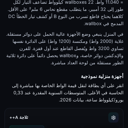
= 11.040 واط. wallboxes 22 كيلوواط تضاعف التيار لكل
طور إلى 32 أمبير، ما يتطلب مقطع نحاس 6 ملم² على الأقل.
كلاهما يحتاج قاطع تسرب من النوع B أو كشف تيار الخطأ DC
المدمج في wallbox.
في المنزل ينبغي وضع الأجهزة عالية الحمل على دوائر مستقلة.
غلاية (2000 واط) ومكنسة (1200 واط) على الدائرة نفسها
تساوي 3200 واط ويُفصل القاطع عند أول قفزة. للفرن
والإندكشن دوائر خاصة، وwallbox يحصل دائماً على دائرة ثلاثية
الطور مستقلة من لوحة العداد مباشرة.
أجهزة منزلية نموذجية
انقر على أي بطاقة لنقل قيمة الواط الخاصة بها مباشرة إلى
الحاسبة في الأعلى. المتوسطات السنوية المقدرة عند 0,33
يورو/كيلوواط ساعة، بيانات 2026.
❄️
ثلاجة A++