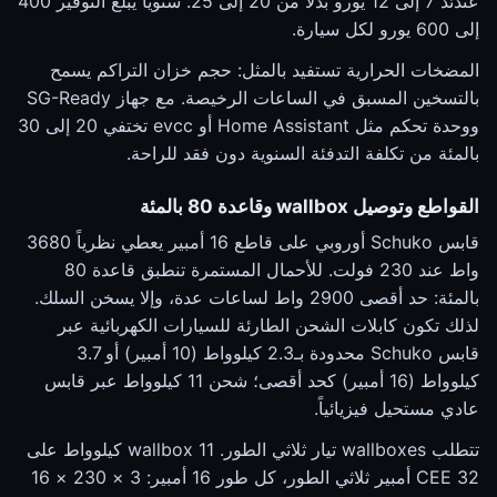
عندئذ 7 إلى 12 يورو بدلاً من 20 إلى 25. سنوياً يبلغ التوفير 400
إلى 600 يورو لكل سيارة.
المضخات الحرارية تستفيد بالمثل: حجم خزان التراكم يسمح
بالتسخين المسبق في الساعات الرخيصة. مع جهاز SG-Ready
ووحدة تحكم مثل Home Assistant أو evcc تختفي 20 إلى 30
بالمئة من تكلفة التدفئة السنوية دون فقد للراحة.
القواطع وتوصيل wallbox وقاعدة 80 بالمئة
قابس Schuko أوروبي على قاطع 16 أمبير يعطي نظرياً 3680
واط عند 230 فولت. للأحمال المستمرة تنطبق قاعدة 80
بالمئة: حد أقصى 2900 واط لساعات عدة، وإلا يسخن السلك.
لذلك تكون كابلات الشحن الطارئة للسيارات الكهربائية عبر
قابس Schuko محدودة بـ2.3 كيلوواط (10 أمبير) أو 3.7
كيلوواط (16 أمبير) كحد أقصى؛ شحن 11 كيلوواط عبر قابس
عادي مستحيل فيزيائياً.
تتطلب wallboxes تيار ثلاثي الطور. wallbox 11 كيلوواط على
CEE 32 أمبير ثلاثي الطور، كل طور 16 أمبير: 3 × 230 × 16