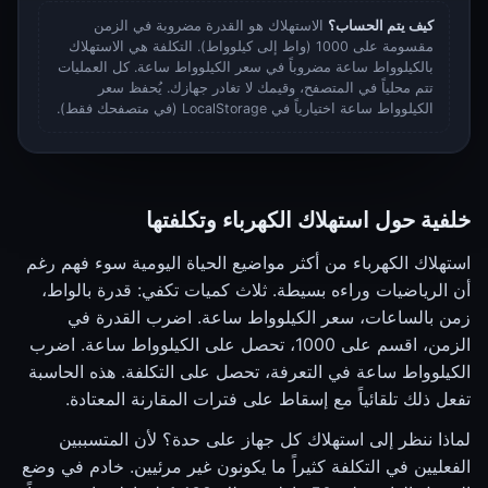
كيف يتم الحساب؟
الاستهلاك هو القدرة مضروبة في الزمن
مقسومة على 1000 (واط إلى كيلوواط). التكلفة هي الاستهلاك
بالكيلوواط ساعة مضروباً في سعر الكيلوواط ساعة. كل العمليات
تتم محلياً في المتصفح، وقيمك لا تغادر جهازك. يُحفظ سعر
الكيلوواط ساعة اختيارياً في LocalStorage (في متصفحك فقط).
خلفية حول استهلاك الكهرباء وتكلفتها
استهلاك الكهرباء من أكثر مواضيع الحياة اليومية سوء فهم رغم
أن الرياضيات وراءه بسيطة. ثلاث كميات تكفي: قدرة بالواط،
زمن بالساعات، سعر الكيلوواط ساعة. اضرب القدرة في
الزمن، اقسم على 1000، تحصل على الكيلوواط ساعة. اضرب
الكيلوواط ساعة في التعرفة، تحصل على التكلفة. هذه الحاسبة
تفعل ذلك تلقائياً مع إسقاط على فترات المقارنة المعتادة.
لماذا ننظر إلى استهلاك كل جهاز على حدة؟ لأن المتسببين
الفعليين في التكلفة كثيراً ما يكونون غير مرئيين. خادم في وضع