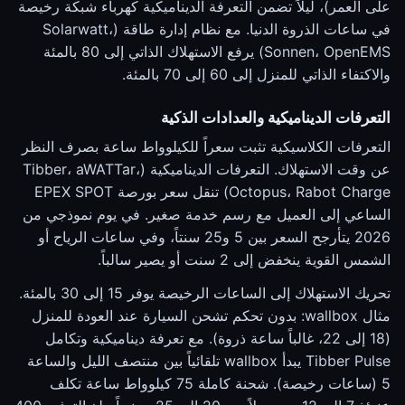
على العمر)، ليلاً تضمن التعرفة الديناميكية كهرباء شبكة رخيصة
في ساعات الذروة الدنيا. مع نظام إدارة طاقة (Solarwatt،
Sonnen، OpenEMS) يرفع الاستهلاك الذاتي إلى 80 بالمئة
والاكتفاء الذاتي للمنزل إلى 60 إلى 70 بالمئة.
التعرفات الديناميكية والعدادات الذكية
التعرفات الكلاسيكية تثبت سعراً للكيلوواط ساعة بصرف النظر
عن وقت الاستهلاك. التعرفات الديناميكية (Tibber، aWATTar،
Octopus، Rabot Charge) تنقل سعر بورصة EPEX SPOT
الساعي إلى العميل مع رسم خدمة صغير. في يوم نموذجي من
2026 يتأرجح السعر بين 5 و25 سنتاً، وفي ساعات الرياح أو
الشمس القوية ينخفض إلى 2 سنت أو يصير سالباً.
تحريك الاستهلاك إلى الساعات الرخيصة يوفر 15 إلى 30 بالمئة.
مثال wallbox: بدون تحكم تشحن السيارة عند العودة للمنزل
(18 إلى 22، غالباً ساعة ذروة). مع تعرفة ديناميكية وتكامل
Tibber Pulse يبدأ wallbox تلقائياً بين منتصف الليل والساعة
5 (ساعات رخيصة). شحنة كاملة 75 كيلوواط ساعة تكلف