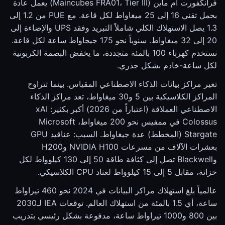
فرانكفورت آم ماين (Maincubes FRA01، Tier III) يعمل عادة
بحمل تقني 16 إلى 25 ميغاواط لكل قاعة. مع PUE من 1.2 إلى
1.3 يصل الاستهلاك الكلي شاملاً التبريد وفقد UPS والإضاءة إلى
20 إلى 32 ميغاواط. سنوياً نحو 175 جيجاواط ساعة لكل قاعة.
نستخدم كهرباء 100 بالمئة متجددة، ما يخفض البصمة الكربونية
لكل ساعة-خادم بشكل جذري.
تغير مراكز بيانات الذكاء الاصطناعي المقياس. بينما تتراوح
المراكز الكلاسيكية بين 5 و30 ميغاواط، تعد مراكز الذكاء
الاصطناعي العملاقة (اعتباراً من 2026) أكبر بكثير: xAI
Colossus في ممفيس نحو 200 ميغاواط، Microsoft
Stargate (المخطط) عدة جيغاواط. السبب: عناقيد GPU
بعشرات الآلاف من مسرعات NVIDIA H100 وH200
وBlackwell تصل إلى كثافة طاقة 50 إلى 130 كيلوواط لكل
خزانة، مقابل 5 إلى 15 كيلوواط لعتاد CPU الكلاسيكي.
عالمياً بلغ استهلاك مراكز البيانات في 2024 نحو 460 تيراواط
ساعة، أي 1.5 بالمئة من استهلاك العالم. توقعات IEA لـ2030
بين 800 و1000 تيراواط ساعة، مدفوعة بشكل رئيسي بتدريب