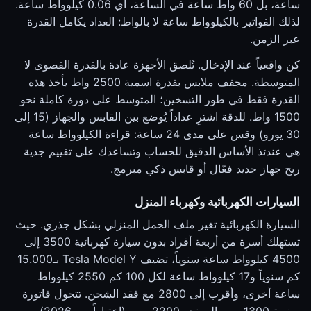
ساعة، بل 60 واط ساعة في الساعة، أي 0.06 كيلوواط ساعة.
لذلك الفواتير بالكيلوواط ساعة لا بالواط: العداد يكامل القدرة
عبر الزمن.
كن واقعياً عند الإدخال. تُلصق الأجهزة عادة بالقدرة القصوى لا
المتوسطة. مجفف ملابس بقدرة اسمية 2500 واط يأخذ هذه
القدرة فقط في طور التسخين؛ المتوسط على دورة كاملة نحو
1500 واط. للدقة اشترِ عداداً يُوضع بين القابس والجهاز (15 إلى
30 يورو) وقس على مدى 24 ساعة: قراءة الكيلوواط ساعة
هي عندئذ الأساس الدقيق للحساب وتساعدك على تقييم جدية
ربح جهاز جديد فعّال أو قابس ذكي مبرمج.
السيارات الكهربائية وكهرباء المنزل
السيارة الكهربائية تغير ملف الحمل المنزلي بشكل جذري. حيث
تستهلك أسرة من أربعة أفراد بدون سيارة كهربائية 3500 إلى
4500 كيلوواط ساعة سنوياً، تضيف Tesla Model Y بـ15.000
كم سنوياً و17 كيلوواط ساعة لكل 100 كم 2550 كيلوواط
ساعة أخرى، وأقرب إلى 2800 مع فقد الشحن. تتحول فاتورة