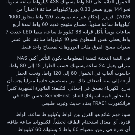
الخمول الدائم على 50 واط يستهلك 438 كيلوواط ساعة سنوياً،
نحو 144 يورو بسعر 0.33 يورو/كيلوواط ساعة (اعتباراً من
2026). فريزر بإحكام غير تام بمتوسط 120 واط يتجاوز 1000
كيلوواط ساعة سنوياً. مصباح متوهج قديم 60 واط لمدة أربع
ساعات يومياً يأكل قرابة 88 كيلوواط ساعة، بينما LED حديث 7
واط يعطي نفس السطوع بنحو 10 كيلوواط ساعة. على عشر
سنوات يصبح الفرق مئات اليوروهات لمصباح واحد فقط.
في البنية التحتية لتقنية المعلومات يكون التأثير أكبر. NAS
منزلي يعمل 24 ساعة يستهلك حسب الطراز 15 إلى 80 واط.
حاسوب ألعاب في الخمول 60 إلى 120 واط، وتحت الحمل
أربعة إلى ستة أضعاف ذلك. من يستضيف خادماً منزلياً يجب أن
يدرج الكهرباء بصدق في إجمالي التكلفة: الفاتورة الشهرية كثيراً
ما تتجاوز قيمة استهلاك العتاد. KernelHost تحسن PUE في
فرانكفورت FRA01 بعتاد حديث وتبريد طبيعي.
سوء فهم شائع هو الفرق بين الواط وكيلوواط ساعة. الواط
قدرة، أي معدل استخدام الطاقة لحظياً. الكيلوواط ساعة طاقة،
أي قدرة في زمن. مصباح 60 واط لا يستهلك 60 كيلوواط