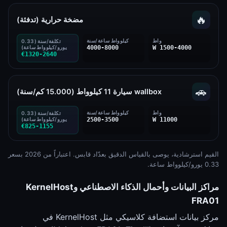
🔥
مضخة حرارية (تدفئة)
واط
كيلوواط ساعة/سنة
تكلفة/سنة (0.33
1500-4000 W
4000-8000
يورو/كيلوواط ساعة)
€1320-2640
🚗
wallbox سيارة 11 كيلوواط (15.000 كم/سنة)
واط
كيلوواط ساعة/سنة
تكلفة/سنة (0.33
11000 W
2500-3500
يورو/كيلوواط ساعة)
€825-1155
القيم استرشادية، يوصى بالقياس الدقيق بعدّاد قابس. اعتباراً من 2026 بسعر
0.33 يورو/كيلوواط ساعة.
مراكز البيانات وأحمال الذكاء الاصطناعي وKernelHost
FRA01
مركز بيانات استضافة كلاسيكي مثل KernelHost في