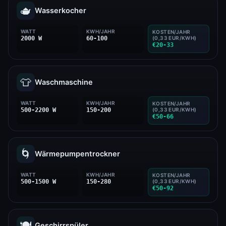
🫖
Wasserkocher
WATT
KWH/JAHR
KOSTEN/JAHR
2000 W
60-100
(0,33 EUR/KWH)
€20-33
👕
Waschmaschine
WATT
KWH/JAHR
KOSTEN/JAHR
500-2200 W
150-200
(0,33 EUR/KWH)
€50-66
🌀
Wärmepumpentrockner
WATT
KWH/JAHR
KOSTEN/JAHR
500-1500 W
150-280
(0,33 EUR/KWH)
€50-92
🍽️
Geschirrspüler