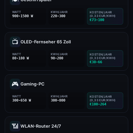
WATT
KWH/JAHR
KOSTEN/JAHR
900-1500 W
220-300
(0,33 EUR/KWH)
€73-100
📺
OLED-Fernseher 65 Zoll
WATT
KWH/JAHR
KOSTEN/JAHR
80-180 W
90-200
(0,33 EUR/KWH)
€30-66
🎮
Gaming-PC
WATT
KWH/JAHR
KOSTEN/JAHR
300-650 W
300-800
(0,33 EUR/KWH)
€100-264
📶
WLAN-Router 24/7