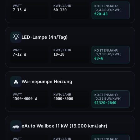
WATT
KWH/JAHR
KOSTEN/JAHR
7-15 W
60-130
(0,33 EUR/KWH)
€20-43
💡
LED-Lampe (4h/Tag)
WATT
KWH/JAHR
KOSTEN/JAHR
7-12 W
10-18
(0,33 EUR/KWH)
€3-6
🔥
Wärmepumpe Heizung
WATT
KWH/JAHR
KOSTEN/JAHR
1500-4000 W
4000-8000
(0,33 EUR/KWH)
€1320-2640
🚗
eAuto Wallbox 11 kW (15.000 km/Jahr)
WATT
KWH/JAHR
KOSTEN/JAHR