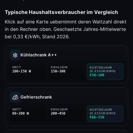
Typische Haushaltsverbraucher im Vergleich
Klick auf eine Karte uebernimmt deren Wattzahl direkt
in den Rechner oben. Geschaetzte Jahres-Mittelwerte
bei 0,33 €/kWh, Stand 2026.
❄️
Kühlschrank A++
WATT
KWH/JAHR
KOSTEN/JAHR
100-150 W
150-300
(0,33 EUR/KWH)
€50-100
🧊
Gefrierschrank
WATT
KWH/JAHR
KOSTEN/JAHR
80-200 W
200-450
(0,33 EUR/KWH)
€66-150