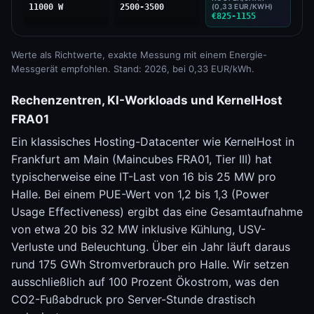
11000 W
2500-3500
(0,33 EUR/KWH)
€825-1155
Werte als Richtwerte, exakte Messung mit einem Energie-
Messgerät empfohlen. Stand: 2026, bei 0,33 EUR/kWh.
Rechenzentren, KI-Workloads und KernelHost
FRA01
Ein klassisches Hosting-Datacenter wie KernelHost in
Frankfurt am Main (Maincubes FRA01, Tier III) hat
typischerweise eine IT-Last von 16 bis 25 MW pro
Halle. Bei einem PUE-Wert von 1,2 bis 1,3 (Power
Usage Effectiveness) ergibt das eine Gesamtaufnahme
von etwa 20 bis 32 MW inklusive Kühlung, USV-
Verluste und Beleuchtung. Über ein Jahr läuft daraus
rund 175 GWh Stromverbrauch pro Halle. Wir setzen
ausschließlich auf 100 Prozent Ökostrom, was den
CO2-Fußabdruck pro Server-Stunde drastisch