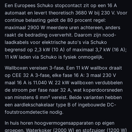
Een Europees Schuko stopcontact zit op een 16 A
automaat en levert theoretisch 3680 W bij 230 V. Voor
continue belasting geldt de 80 procent regel:
maximaal 2900 W meerdere uren achtereen, anders
raakt de bedrading oververhit. Daarom zijn nood-
laadkabels voor elektrische auto's via Schuko
begrensd op 2,3 kW (10 A) of maximaal 3,7 kW (16 A);
11 kW laden via Schuko is fysiek onmogelijk.
Wallboxen vereisen 3-fase. Een 11 kW wallbox draait
op CEE 32 A 3-fase, elke fase 16 A: 3 maal 230 V
maal 16 A is 11.040 W. 22 kW wallboxen verdubbelen
de stroom per fase naar 32 A, wat koperdoorsneden
van minstens 6 mm² vereist. Beide varianten hebben
een aardlekschakelaar type B of ingebouwde DC-
foutstroomdetectie nodig.
In huis horen hoogvermogensapparaten op eigen
groepen. Waterkoker (2000 W) en stofzuiger (1200 W)