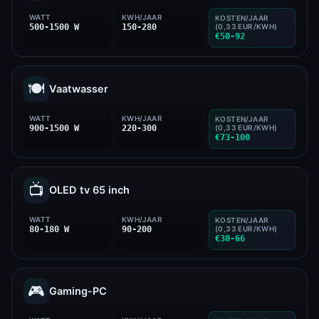
WATT
KWH/JAAR
KOSTEN/JAAR
500-1500 W
150-280
(0,33 EUR/KWH)
€50-92
🍽️
Vaatwasser
WATT
KWH/JAAR
KOSTEN/JAAR
900-1500 W
220-300
(0,33 EUR/KWH)
€73-100
📺
OLED tv 65 inch
WATT
KWH/JAAR
KOSTEN/JAAR
80-180 W
90-200
(0,33 EUR/KWH)
€30-66
🎮
Gaming-PC