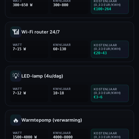
WATT
KWH/JAAR
KOSTEN/JAAR
300-650 W
300-800
(0,33 EUR/KWH)
€100-264
📶
Wi-Fi router 24/7
WATT
KWH/JAAR
KOSTEN/JAAR
7-15 W
60-130
(0,33 EUR/KWH)
€20-43
💡
LED-lamp (4u/dag)
WATT
KWH/JAAR
KOSTEN/JAAR
7-12 W
10-18
(0,33 EUR/KWH)
€3-6
🔥
Warmtepomp (verwarming)
WATT
KWH/JAAR
KOSTEN/JAAR
1500-4000 W
4000-8000
(0,33 EUR/KWH)