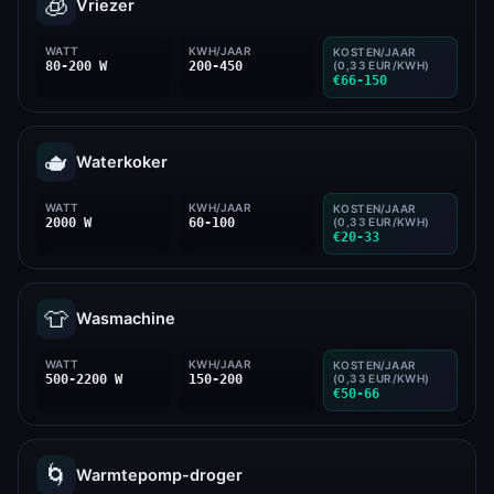
🧊
Vriezer
WATT
KWH/JAAR
KOSTEN/JAAR
80-200 W
200-450
(0,33 EUR/KWH)
€66-150
🫖
Waterkoker
WATT
KWH/JAAR
KOSTEN/JAAR
2000 W
60-100
(0,33 EUR/KWH)
€20-33
👕
Wasmachine
WATT
KWH/JAAR
KOSTEN/JAAR
500-2200 W
150-200
(0,33 EUR/KWH)
€50-66
🌀
Warmtepomp-droger