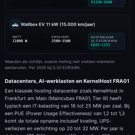
€1320-2640
🚗
Wallbox EV 11 kW (15.000 km/jaar)
WATT
KWH/JAAR
KOSTEN/JAAR
11000 W
2500-3500
(0,33 EUR/KWH)
€825-1155
Waarden als richtlijn, exacte meting met stekker-watmeter
aanbevolen. Per 2026 bij 0,33 EUR/kWh.
Datacenters, AI-werklasten en KernelHost FRA01
Een klassiek hosting-datacenter zoals KernelHost in
Frankfurt am Main (Maincubes FRA01, Tier III) heeft
typisch een IT-belasting van 16 tot 25 MW per zaal. Bij
een PUE (Power Usage Effectiveness) van 1,2 tot 1,3
komt de totale opname inclusief koeling, UPS-
verliezen en verlichting op 20 tot 32 MW. Per jaar is