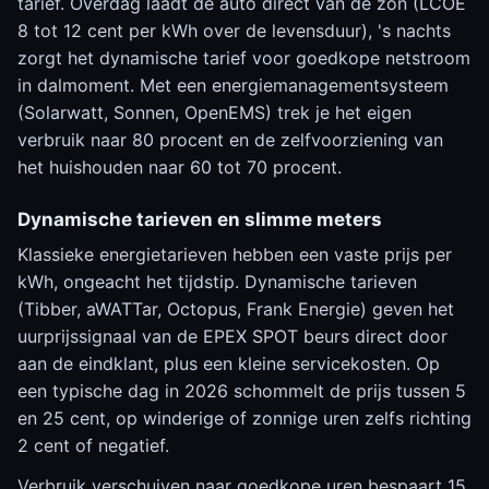
tarief. Overdag laadt de auto direct van de zon (LCOE
8 tot 12 cent per kWh over de levensduur), 's nachts
zorgt het dynamische tarief voor goedkope netstroom
in dalmoment. Met een energiemanagementsysteem
(Solarwatt, Sonnen, OpenEMS) trek je het eigen
verbruik naar 80 procent en de zelfvoorziening van
het huishouden naar 60 tot 70 procent.
Dynamische tarieven en slimme meters
Klassieke energietarieven hebben een vaste prijs per
kWh, ongeacht het tijdstip. Dynamische tarieven
(Tibber, aWATTar, Octopus, Frank Energie) geven het
uurprijssignaal van de EPEX SPOT beurs direct door
aan de eindklant, plus een kleine servicekosten. Op
een typische dag in 2026 schommelt de prijs tussen 5
en 25 cent, op winderige of zonnige uren zelfs richting
2 cent of negatief.
Verbruik verschuiven naar goedkope uren bespaart 15