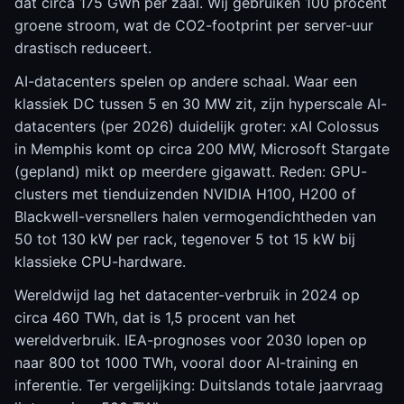
dat circa 175 GWh per zaal. Wij gebruiken 100 procent
groene stroom, wat de CO2-footprint per server-uur
drastisch reduceert.
AI-datacenters spelen op andere schaal. Waar een
klassiek DC tussen 5 en 30 MW zit, zijn hyperscale AI-
datacenters (per 2026) duidelijk groter: xAI Colossus
in Memphis komt op circa 200 MW, Microsoft Stargate
(gepland) mikt op meerdere gigawatt. Reden: GPU-
clusters met tienduizenden NVIDIA H100, H200 of
Blackwell-versnellers halen vermogendichtheden van
50 tot 130 kW per rack, tegenover 5 tot 15 kW bij
klassieke CPU-hardware.
Wereldwijd lag het datacenter-verbruik in 2024 op
circa 460 TWh, dat is 1,5 procent van het
wereldverbruik. IEA-prognoses voor 2030 lopen op
naar 800 tot 1000 TWh, vooral door AI-training en
inferentie. Ter vergelijking: Duitslands totale jaarvraag