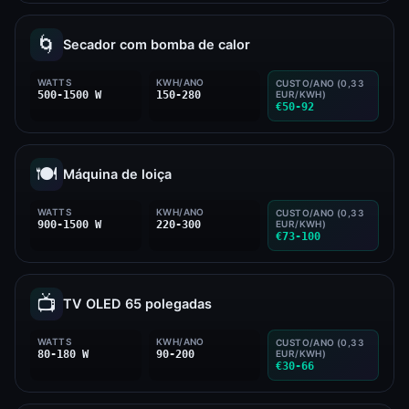
🌀
Secador com bomba de calor
WATTS
KWH/ANO
CUSTO/ANO (0,33
500-1500 W
150-280
EUR/KWH)
€50-92
🍽️
Máquina de loiça
WATTS
KWH/ANO
CUSTO/ANO (0,33
900-1500 W
220-300
EUR/KWH)
€73-100
📺
TV OLED 65 polegadas
WATTS
KWH/ANO
CUSTO/ANO (0,33
80-180 W
90-200
EUR/KWH)
€30-66