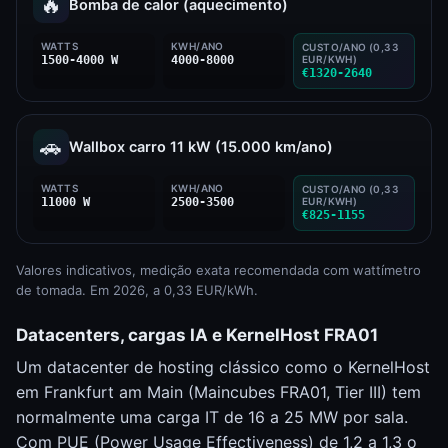
🔥
Bomba de calor (aquecimento)
WATTS
KWH/ANO
CUSTO/ANO (0,33
1500-4000 W
4000-8000
EUR/KWH)
€1320-2640
🚗
Wallbox carro 11 kW (15.000 km/ano)
WATTS
KWH/ANO
CUSTO/ANO (0,33
11000 W
2500-3500
EUR/KWH)
€825-1155
Valores indicativos, medição exata recomendada com wattímetro
de tomada. Em 2026, a 0,33 EUR/kWh.
Datacenters, cargas IA e KernelHost FRA01
Um datacenter de hosting clássico como o KernelHost
em Frankfurt am Main (Maincubes FRA01, Tier III) tem
normalmente uma carga IT de 16 a 25 MW por sala.
Com PUE (Power Usage Effectiveness) de 1,2 a 1,3 o