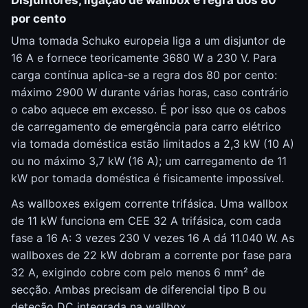
Disjuntores, ligação de wallbox e regra dos 80
por cento
Uma tomada Schuko europeia liga a um disjuntor de
16 A e fornece teoricamente 3680 W a 230 V. Para
carga contínua aplica-se a regra dos 80 por cento:
máximo 2900 W durante várias horas, caso contrário
o cabo aquece em excesso. É por isso que os cabos
de carregamento de emergência para carro elétrico
via tomada doméstica estão limitados a 2,3 kW (10 A)
ou no máximo 3,7 kW (16 A); um carregamento de 11
kW por tomada doméstica é fisicamente impossível.
As wallboxes exigem corrente trifásica. Uma wallbox
de 11 kW funciona em CEE 32 A trifásica, com cada
fase a 16 A: 3 vezes 230 V vezes 16 A dá 11.040 W. As
wallboxes de 22 kW dobram a corrente por fase para
32 A, exigindo cobre com pelo menos 6 mm² de
secção. Ambas precisam de diferencial tipo B ou
deteção DC integrada na wallbox.