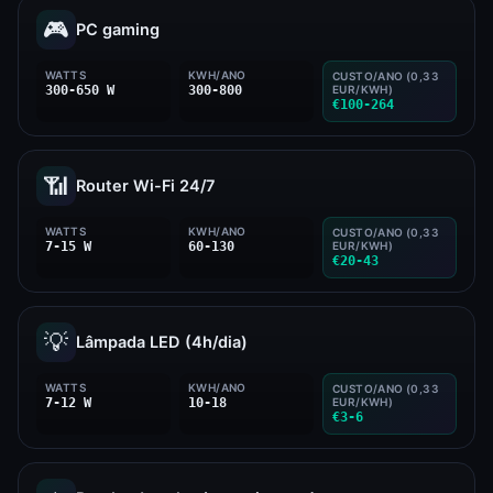
🎮
PC gaming
WATTS
KWH/ANO
CUSTO/ANO (0,33
300-650 W
300-800
EUR/KWH)
€100-264
📶
Router Wi-Fi 24/7
WATTS
KWH/ANO
CUSTO/ANO (0,33
7-15 W
60-130
EUR/KWH)
€20-43
💡
Lâmpada LED (4h/dia)
WATTS
KWH/ANO
CUSTO/ANO (0,33
7-12 W
10-18
EUR/KWH)
€3-6