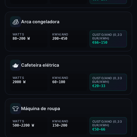
🧊
Arca congeladora
WATTS
KWH/ANO
CUSTO/ANO (0,33
80-200 W
200-450
EUR/KWH)
€66-150
🫖
Cafeteira elétrica
WATTS
KWH/ANO
CUSTO/ANO (0,33
2000 W
60-100
EUR/KWH)
€20-33
👕
Máquina de roupa
WATTS
KWH/ANO
CUSTO/ANO (0,33
500-2200 W
150-200
EUR/KWH)
€50-66