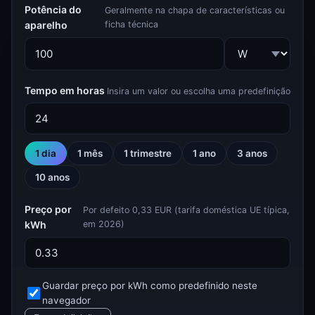
Potência do
Geralmente na chapa de características ou
aparelho
ficha técnica
Tempo em horas
Insira um valor ou escolha uma predefinição
1 dia
1 mês
1 trimestre
1 ano
3 anos
10 anos
Preço por
Por defeito 0,33 EUR (tarifa doméstica UE típica,
kWh
em 2026)
Guardar preço por kWh como predefinido neste
navegador