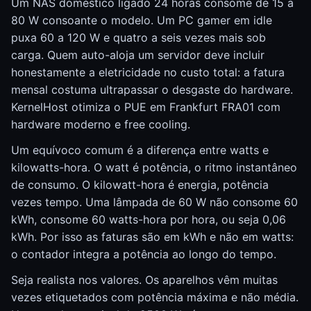
Um NAS doméstico ligado 24 horas consome de 15 a
80 W consoante o modelo. Um PC gamer em idle
puxa 60 a 120 W e quatro a seis vezes mais sob
carga. Quem auto-aloja um servidor deve incluir
honestamente a eletricidade no custo total: a fatura
mensal costuma ultrapassar o desgaste do hardware.
KernelHost otimiza o PUE em Frankfurt FRA01 com
hardware moderno e free cooling.
Um equívoco comum é a diferença entre watts e
kilowatts-hora. O watt é potência, o ritmo instantâneo
de consumo. O kilowatt-hora é energia, potência
vezes tempo. Uma lâmpada de 60 W não consome 60
kWh, consome 60 watts-hora por hora, ou seja 0,06
kWh. Por isso as faturas são em kWh e não em watts:
o contador integra a potência ao longo do tempo.
Seja realista nos valores. Os aparelhos vêm muitas
vezes etiquetados com potência máxima e não média.