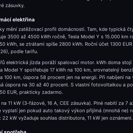
ré zásuvky.
mácí elektřina
ky mění zatěžovací profil domácnosti. Tam, kde typická čt
buje 3500 až 4500 kWh ročně, Tesla Model Y s 15.000 km r
50 kWh, se ztrátami spíše 2800 kWh. Roční účet 1300 EUR
6), podle tarifu.
řů elektrická jízda poráží spalovací motor. kWh doma stojí a
a Model Y spotřebuje 17 kWh na 100 km, srovnatelný benzín 
 100 km, úspora 58 procent jen na energii. Při nabíjení na
á úspora na 30 až 40 procent. S vlastní fotovoltaikou a 
2,50 EUR, prakticky zadarmo.
 na 11 kW (3-fázové, 16 A, CEE zásuvka). Plné nabití za 7 až
 vyplatí jen pokud auto takový výkon přijímá (mnohá ne) n
é: 22 kW vyžaduje souhlas distributora, 11 kW jen oznámení.
ní spotřeba