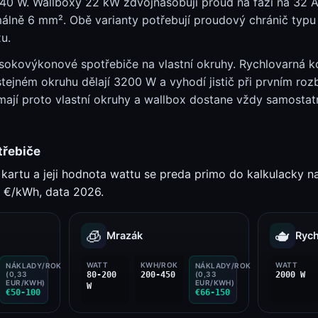
.040 W. Wallboxy 22 kW zdvojnásobují proud na fázi na 32 
álně 6 mm². Obě varianty potřebují proudový chránič typ
u.
sokovýkonové spotřebiče na vlastní okruhy. Rychlovarná 
tejném okruhu dělají 3200 W a vyhodí jistič při prvním roz
mají proto vlastní okruhy a wallbox dostane vždy samosta
třebiče
u kartu a jeji hodnota wattu se preda primo do kalkulacky
3 €/kWh, data 2026.
🧊
🫖
Mrazák
Rych
WATT
KWH/ROK
WATT
NÁKLADY/ROK
NÁKLADY/ROK
(0,33
80-200
200-450
(0,33
2000 W
EUR/KWH)
EUR/KWH)
W
€50-100
€66-150