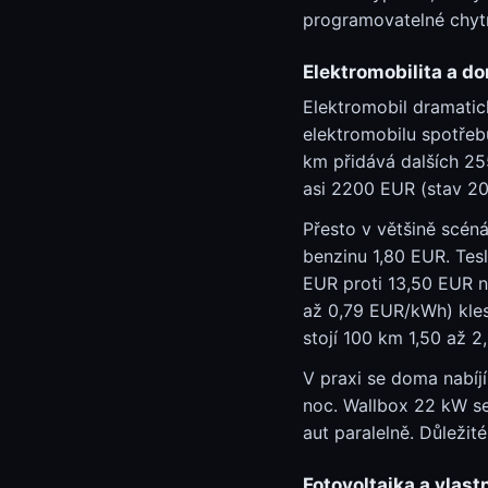
programovatelné chyt
Elektromobilita a do
Elektromobil dramatic
elektromobilu spotře
km přidává dalších 25
asi 2200 EUR (stav 202
Přesto v většině scéná
benzinu 1,80 EUR. Tesl
EUR proti 13,50 EUR na
až 0,79 EUR/kWh) kles
stojí 100 km 1,50 až 
V praxi se doma nabíjí
noc. Wallbox 22 kW se
aut paralelně. Důležit
Fotovoltaika a vlast