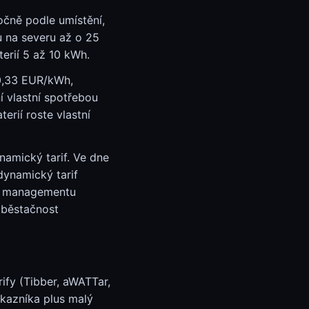
očně podle umístění,
u na severu až o 25
erií 5 až 10 kWh.
 0,33 EUR/kWh,
 vlastní spotřebou
rií roste vlastní
namický tarif. Ve dne
dynamický tarif
ho managementu
oběstačnost
ify (Tibber, aWATTar,
kazníka plus malý