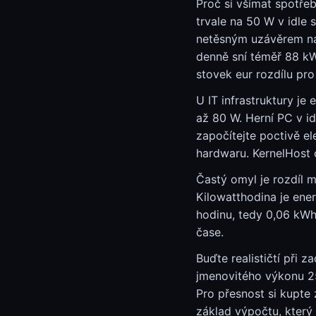
Proč si všímat spotřeb
trvale na 50 W v idle
netěsným uzávěrem na
denně sní téměř 88 kW
stovek eur rozdílu pro
U IT infrastruktury je
až 80 W. Herní PC v id
započítejte poctivě e
hardwaru. KernelHost
Častý omyl je rozdíl m
Kilowatthodina je ene
hodinu, tedy 0,06 kWh.
čase.
Buďte realističtí při
jmenovitého výkonu 25
Pro přesnost si kupte
základ výpočtu, který