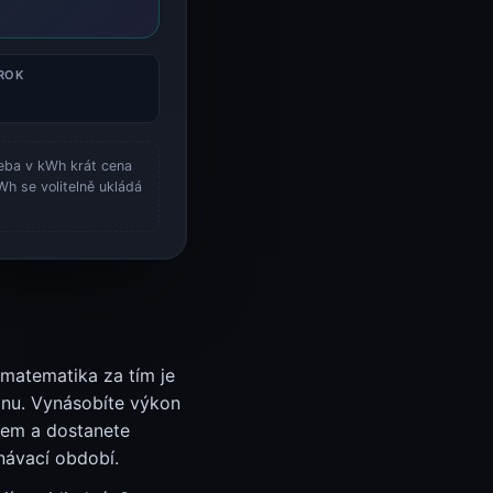
ROK
řeba v kWh krát cena
Wh se volitelně ukládá
matematika za tím je
odinu. Vynásobíte výkon
ifem a dostanete
návací období.