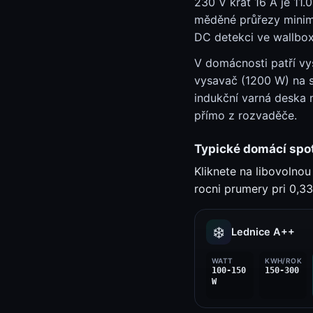
230 V krát 16 A je 11
měděné průřezy minim
DC detekci ve wallbox
V domácnosti patří vy
vysavač (1200 W) na s
indukční varná deska 
přímo z rozvaděče.
Typické domácí spo
Kliknete na libovolno
rocni prumery pri 0,3
❄️
Lednice A++
WATT
KWH/ROK
100-150
150-300
W