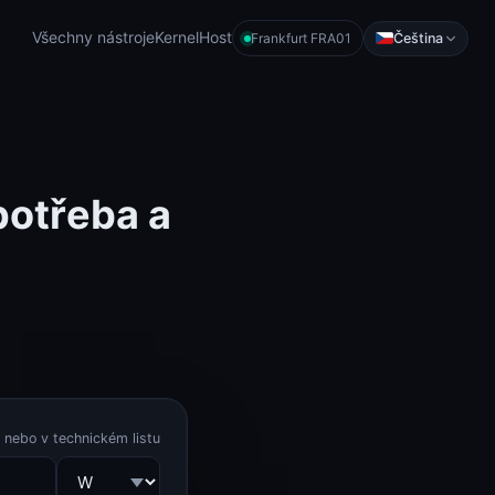
Všechny nástroje
KernelHost
Čeština
Frankfurt FRA01
potřeba a
 nebo v technickém listu