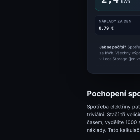
Status systému
kWh
Status systému
NÁKLADY ZA DEN
0,79 €
Jak se počítá?
Spotřeb
za kWh. Všechny výpoč
v LocalStorage (jen v
Pochopení spo
Spotřeba elektřiny pa
triviální. Stačí tři v
časem, vydělíte 1000 
náklady. Tato kalkulač