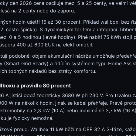
pický den 2026 cena osciluje mezi 5 a 25 centy, ve velmi v
lesá na 2 centy nebo do záporu.
ých hodin ušetří 15 až 30 procent. Příklad wallbox: bez říze
2, často špička). S dynamickým tarifem a integrací Tibber 
ezi 0 a 5 hodinou (levné hodiny). Plné nabití 75 kWh stojí
úspora 400 až 600 EUR na elektromobil.
itují podobně: objem akumulační nádrže umožňuje předehře
y (Smart Grid Ready) a řídícím systémem typu Home Assis
ích topných nákladů bez ztráty komfortu.
allboxu a pravidlo 80 procent
 A jističi dodá teoreticky 3680 W při 230 V. Pro trvalou zá
00 W na několik hodin, jinak se kabel přehřeje. Právě prot
lektromobily na 2,3 kW (10 A) nebo maximálně 3,7 kW (16 A)
ku je fyzicky nemožné.
ázový proud. Wallbox 11 kW běží na CEE 32 A 3-fáze, každá