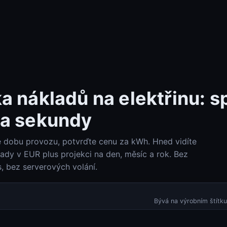
a nákladů na elektřinu: s
za sekundy
e dobu provozu, potvrďte cenu za kWh. Hned vidíte
Check-Host (ping, HTTP, port, DNS, IP info)
Check-Host
ady v EUR plus projekci na den, měsíc a rok. Bez
s, bez serverových volání.
DNS Lookup (A, AAAA, MX, TXT, SPF, DKIM, DMARC)
DNS Lookup
Bývá na výrobním štítku