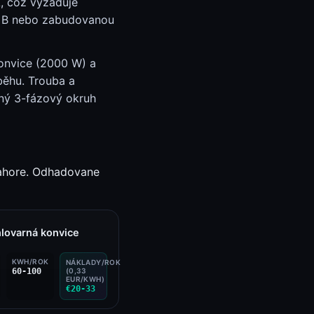
A, což vyžaduje
u B nebo zabudovanou
konvice (2000 W) a
běhu. Trouba a
tný 3-fázový okruh
 nahore. Odhadovane
lovarná konvice
KWH/ROK
NÁKLADY/ROK
60-100
(0,33
EUR/KWH)
€20-33