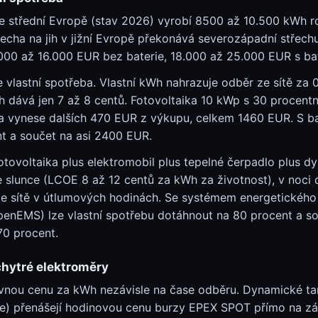
e střední Evropě (stav 2026) vyrobí 8500 až 10.500 kWh r
třecha na jih v jižní Evropě překonává severozápadní střech
.000 až 16.000 EUR bez baterie, 18.000 až 25.000 EUR s bat
vlastní spotřeba. Vlastní kWh nahrazuje odběr ze sítě za
dává jen 7 až 8 centů. Fotovoltaika 10 kWp s 30 procentní
a vynese dalších 470 EUR z výkupu, celkem 1460 EUR. S bate
t a součet na asi 2400 EUR.
tovoltaika plus elektromobil plus tepelné čerpadlo plus dy
e slunce (LCOE 8 až 12 centů za kWh za životnost), v noci 
 ze sítě v útlumových hodinách. Se systémem energetické
penEMS) lze vlastní spotřebu dotáhnout na 80 procent a s
70 procent.
chytré elektroměry
pevnou cenu za kWh nezávisle na čase odběru. Dynamické tar
e) přenášejí hodinovou cenu burzy EPEX SPOT přímo na zá