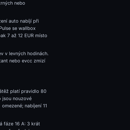
ětrných nebo
ní auto nabíjí při
Pulse se wallbox
 pak 7 až 12 EUR místo
v v levných hodinách.
tant nebo evcc zmizí
těž platí pravidlo 80
o jsou nouzové
 omezené; nabíjení 11
 fáze 16 A: 3 krát