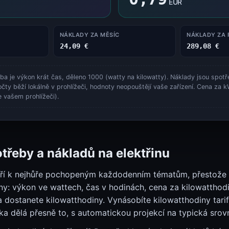
Kalkulačka nákladů na elektřinu
EUR
Kalkulačka nákladů na elektřinu
NÁKLADY ZA MĚSÍC
NÁKLADY ZA 
24,09 €
289,08 €
a je výkon krát čas, děleno 1000 (watty na kilowatty). Náklady jsou spot
ty běží lokálně v prohlížeči, hodnoty neopouštějí vaše zařízení. Cena za k
e vašem prohlížeči).
třeby a nákladů na elektřinu
tří k nejhůře pochopeným každodenním tématům, přestože 
eličiny: výkon ve wattech, čas v hodinách, cena za kilowatth
a dostanete kilowatthodiny. Vynásobíte kilowatthodiny tar
ka dělá přesně to, s automatickou projekcí na typická srov