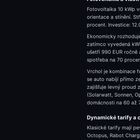
Fotovoltaika 10 kWp v
orientace a stínění. S
procent. Investice: 12
Ekonomicky rozhoduje 
zatímco vyvedená kWh 
ušetří 990 EUR ročně 
spotřeba na 70 procen
Vrchol je kombinace fo
se auto nabíjí přímo z
zajišťuje levný proud
(Solarwatt, Sonnen, O
domácnosti na 60 až 
Dynamické tarify a 
Klasické tarify mají 
Octopus, Rabot Charg