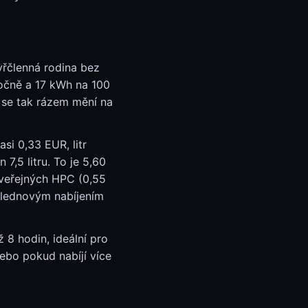
yřčlenná rodina bez
očně a 17 kWh na 100
 se tak rázem mění na
si 0,33 EUR, litr
7,5 litru. To je 5,60
 veřejných HPC (0,55
polednovým nabíjením
 8 hodin, ideální pro
ebo pokud nabíjí více