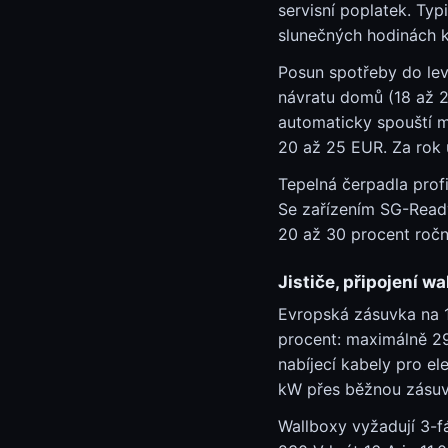
servisní poplatek. Ty
slunečných hodinách k
Posun spotřeby do levn
návratu domů (18 až 2
automaticky spouští m
20 až 25 EUR. Za rok 
Tepelná čerpadla prof
Se zařízením SG-Read
20 až 30 procent ročn
Jističe, připojení w
Evropská zásuvka na 16
procent: maximálně 29
nabíjecí kabely pro e
kW přes běžnou zásuv
Wallboxy vyžadují 3-f