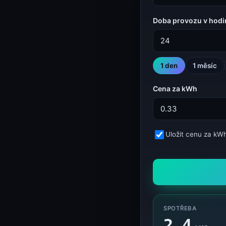
WEB
SSL, hlavičky, šířka pásma
Doba provozu v hod
Kalkulačka šířky pásma (sizing VPS a Dedicated)
Kalkulačka šířky pásma
HTTP Header Inspector (response, security, redirects)
HTTP Header Inspector
1 den
1 měsíc
VÝVOJÁŘ
Tokeny, ID, hesla
Cena za kWh
Generátor hesel
Generátor hesel
UUID Generator (v4, v7, ULID, NanoID)
Uložit cenu za kWh
UUID Generator
GAMING
Status herních serverů
Status Minecraft serveru
Status Minecraftu
KERNELHOST
Status, kalkulačky
SPOTŘEBA
2,4