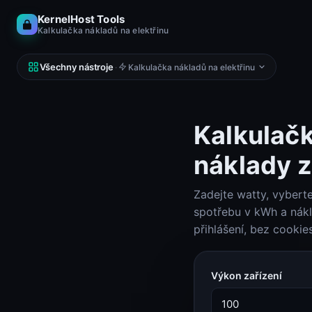
KernelHost Tools
Kalkulačka nákladů na elektřinu
Všechny nástroje
·
Kalkulačka nákladů na elektřinu
Kalkulačk
náklady 
SÍŤ
DNS, IP, ping, hosty
Zadejte watty, vybert
Kalkulačka podsítí (IPv4 a IPv6)
Kalkulačka podsítí
spotřebu v kWh a nákl
přihlášení, bez cookie
Looking Glass
Looking Glass
Výkon zařízení
Reverse DNS Lookup (PTR, FCrDNS, ASN)
Reverse DNS