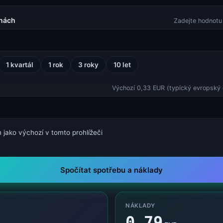
inách
Zadejte hodnotu
SSL Checker (certifikáty, řetěz, zbývající platnost)
SSL Checker
1 kvartál
1 rok
3 roky
10 let
Výchozí 0,33 EUR (typický evropský 
JWT Decoder (Header, Payload, Signature)
JWT Decoder
 jako výchozí v tomto prohlížeči
Spočítat spotřebu a náklady
Status TeamSpeak 3
Status TeamSpeak
NÁKLADY
0,79