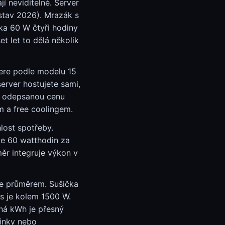
í neviditelné. Server
stav 2026). Mrazák s
a 60 W čtyři hodiny
t let to dělá několik
bere podle modelu 15
erver hostujete sami,
je odepsanou cenu
 a free coolingem.
lost spotřeby.
le 60 watthodin za
měr integruje výkon v
ne průměrem. Sušička
us je kolem 1500 W.
ná kWh je přesný
vinky nebo