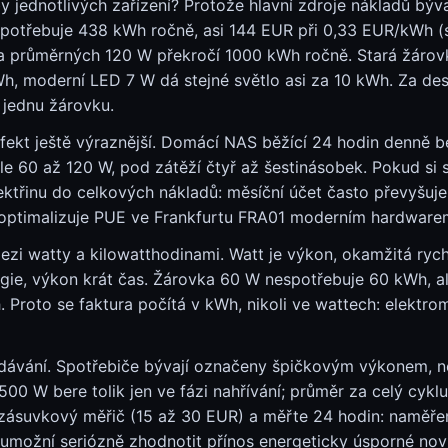
y jednotlivých zařízení? Protože hlavní zdroje nákladů bývaj
 spotřebuje 438 kWh ročně, asi 144 EUR při 0,33 EUR/kWh (
 průměrných 120 W překročí 1000 kWh ročně. Stará žárovk
h, moderní LED 7 W dá stejné světlo asi za 10 kWh. Za dese
 jednu žárovku.
 efekt ještě výraznější. Domácí NAS běžící 24 hodin denně 
le 60 až 120 W, pod zátěží čtyř až šestinásobek. Pokud si s
lektřinu do celkových nákladů: měsíční účet často převyšu
 optimalizuje PUE ve Frankfurtu FRA01 moderním hardwarem
ezi watty a kilowatthodinami. Watt je výkon, okamžitá rych
rgie, výkon krát čas. Žárovka 60 W nespotřebuje 60 kWh, a
 Proto se faktura počítá v kWh, nikoli ve wattech: elektro
 zadávání. Spotřebiče bývají označeny špičkovým výkonem, 
00 W bere tolik jen ve fázi nahřívání; průměr za celý cykl
 zásuvkový měřič (15 až 30 EUR) a měřte 24 hodin: naměře
 umožní seriózně zhodnotit přínos energeticky úsporné no