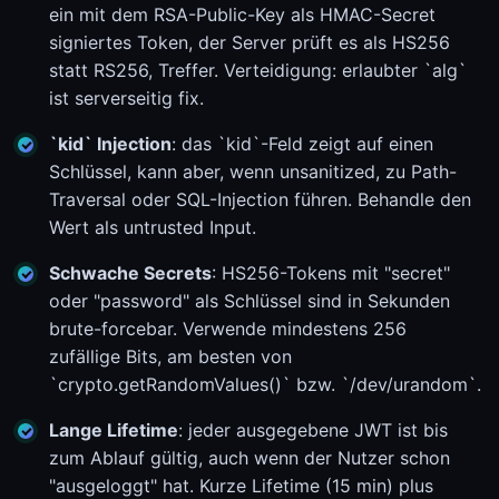
ein mit dem RSA-Public-Key als HMAC-Secret
signiertes Token, der Server prüft es als HS256
statt RS256, Treffer. Verteidigung: erlaubter `alg`
ist serverseitig fix.
`kid` Injection
: das `kid`-Feld zeigt auf einen
Schlüssel, kann aber, wenn unsanitized, zu Path-
Traversal oder SQL-Injection führen. Behandle den
Wert als untrusted Input.
Schwache Secrets
: HS256-Tokens mit "secret"
oder "password" als Schlüssel sind in Sekunden
brute-forcebar. Verwende mindestens 256
zufällige Bits, am besten von
`crypto.getRandomValues()` bzw. `/dev/urandom`.
Lange Lifetime
: jeder ausgegebene JWT ist bis
zum Ablauf gültig, auch wenn der Nutzer schon
"ausgeloggt" hat. Kurze Lifetime (15 min) plus