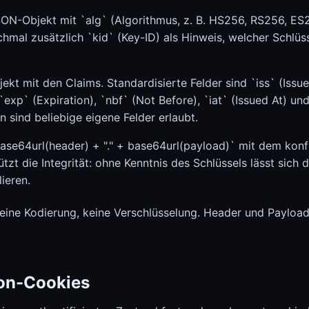
JSON-Objekt mit `alg` (Algorithmus, z. B. HS256, RS256, ES
hmal zusätzlich `kid` (Key-ID) als Hinweis, welcher Schlüs
ekt mit den Claims. Standardisierte Felder sind `iss` (Issue
exp` (Expiration), `nbf` (Not Before), `iat` (Issued At) und
 sind beliebige eigene Felder erlaubt.
base64url(header) + "." + base64url(payload)` mit dem konf
tzt die Integrität: ohne Kenntnis des Schlüssels lässt sich d
ieren.
 eine Kodierung, keine Verschlüsselung. Header und Payload
on-Cookies