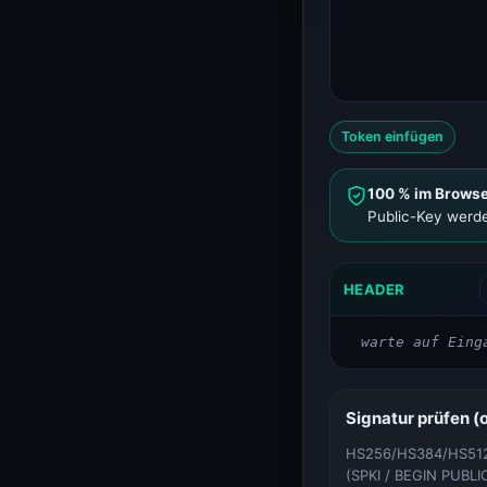
WEB
SSL, Header, Bandbreite
Bandbreiten-Rechner (VPS- und Dedicated-Sizing)
Bandbreiten-Rechner
HTTP Header Inspector (Response, Security, Redirects)
HTTP Header Inspector
Token einfügen
ENTWICKLER
Tokens, IDs, Passwörter
100 % im Browse
Public-Key werde
Passwort-Generator
Passwort-Generator
UUID Generator (v4, v7, ULID, NanoID)
HEADER
UUID Generator
warte auf Eing
GAMING
Gameserver-Status
Minecraft-Server-Status
Minecraft-Status
Signatur prüfen (
KERNELHOST
Status, Rechner
HS256/HS384/HS512 v
(SPKI / BEGIN PUBLI