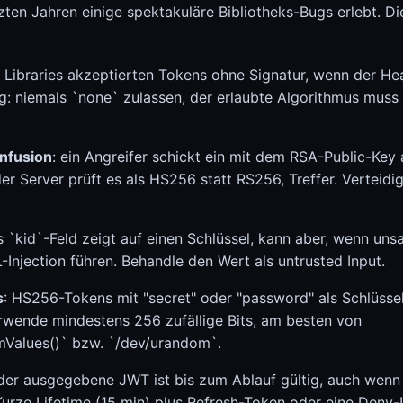
ten Jahren einige spektakuläre Bibliotheks-Bugs erlebt. Di
ge Libraries akzeptierten Tokens ohne Signatur, wenn der H
: niemals `none` zulassen, der erlaubte Algorithmus muss s
nfusion
: ein Angreifer schickt ein mit dem RSA-Public-Ke
der Server prüft es als HS256 statt RS256, Treffer. Verteidi
s `kid`-Feld zeigt auf einen Schlüssel, kann aber, wenn unsa
-Injection führen. Behandle den Wert als untrusted Input.
s
: HS256-Tokens mit "secret" oder "password" als Schlüsse
rwende mindestens 256 zufällige Bits, am besten von
Values()` bzw. `/dev/urandom`.
eder ausgegebene JWT ist bis zum Ablauf gültig, auch wenn
Kurze Lifetime (15 min) plus Refresh-Token oder eine Deny-L