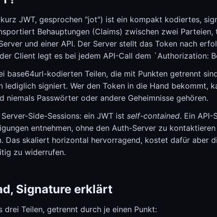
urz JWT, gesprochen "jot") ist ein kompakt kodiertes, si
nsportiert Behauptungen (Claims) zwischen zwei Parteien, 
rver und einer API. Der Server stellt das Token nach erfo
 der Client legt es bei jedem API-Call dem `Authorization: Be
 base64url-kodierten Teilen, die mit Punkten getrennt sind
n lediglich signiert. Wer den Token in die Hand bekommt, ka
ad niemals Passwörter oder andere Geheimnisse gehören.
 Server-Side-Sessions: ein JWT ist
self-contained
. Ein API
tigungen entnehmen, ohne den Auth-Server zu kontaktieren
Das skaliert horizontal hervorragend, kostet dafür aber di
tig zu widerrufen.
d, Signature erklärt
drei Teilen, getrennt durch je einen Punkt: