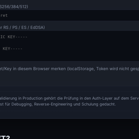
Stromkosten-Rechner
Stromkosten-Rechner
S256/384/512)
ür RS / PS / ES / EdDSA)
et/Key in diesem Browser merken (localStorage, Token wird nicht gesp
Validierung in Production gehört die Prüfung in den Auth-Layer auf dem Serve
 ist für Debugging, Reverse-Engineering und Schulung gedacht.
WT?