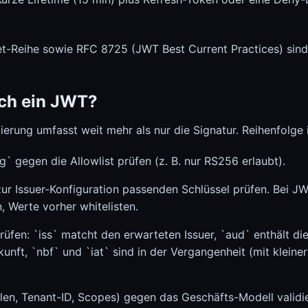
Reihe sowie RFC 8725 (JWT Best Current Practices) sind P
ich ein JWT?
dierung umfasst weit mehr als nur die Signatur. Reihenfolge
g` gegen die Allowlist prüfen (z. B. nur RS256 erlaubt).
ur Issuer-Konfiguration passenden Schlüssel prüfen. Bei J
 Werte vorher whitelisten.
üfen: `iss` matcht den erwarteten Issuer, `aud` enthält di
ukunft, `nbf` und `iat` sind in der Vergangenheit (mit klein
len, Tenant-ID, Scopes) gegen das Geschäfts-Modell validi