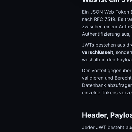
Ein JSON Web Token (k
nach RFC 7519. Es tra
zwischen einem Auth-Se
Authentifizierung aus,
JWTs bestehen aus drei
verschlüsselt
, sonder
weshalb in den Paylo
Der Vorteil gegenüber
validieren und Berech
Datenbank abzufragen. 
einzelne Tokens vorzei
Header, Payloa
Jeder JWT besteht aus 