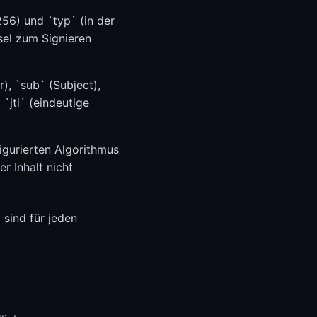
256) und `typ` (in der
sel zum Signieren
r), `sub` (Subject),
 `jti` (eindeutige
igurierten Algorithmus
er Inhalt nicht
 sind für jeden