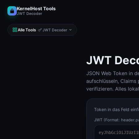
KernelHost Tools
JWT Decoder
Alle Tools
·
JWT Decoder
JWT Dec
JSON Web Token in de
NETZWERK
DNS, IP, Ping, Hosts
aufschlüsseln, Claims 
Subnet-Calculator (IPv4 & IPv6)
verifizieren. Alles lok
Subnet-Calculator
Looking Glass
Token in das Feld einf
Looking Glass
JWT (Format: header.pa
Reverse DNS Lookup (PTR, FCrDNS, ASN)
Reverse DNS