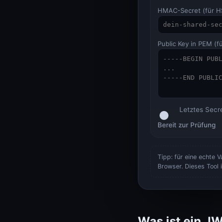
System-Status
System-Status
HMAC-Secret (für H
Public Key in PEM (f
Letztes Secr
Bereit zur Prüfung
Tipp: für eine echte 
Browser. Dieses Tool
Was ist ein J