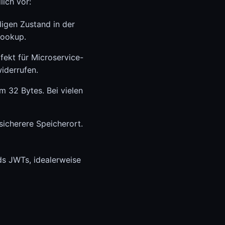
lich vor:
digen Zustand in der
Lookup.
rfekt für Microservice-
iderrufen.
m 32 Bytes. Bei vielen
sicherere Speicherort.
ds JWTs, idealerweise