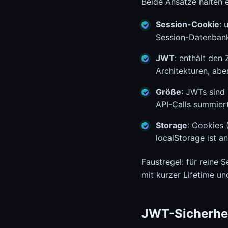
Beide Ansätze halten e
Session-Cookie
: 
Session-Datenbank
JWT
: enthält den 
Architekturen, abe
Größe
: JWTs sind 
API-Calls summiert
Storage
: Cookies 
localStorage ist an
Faustregel: für reine
mit kurzer Lifetime u
JWT-Sicherhei