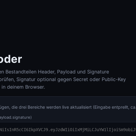
oder
n Bestandteilen Header, Payload und Signature
prüfen, Signatur optional gegen Secret oder Public-Key
al in deinem Browser.
Check-Host (Ping, HTTP, Port, DNS, IP-Info)
Check-Host
DNS Lookup (A, AAAA, MX, TXT, SPF, DKIM, DMARC)
ügen, die drei Bereiche werden live aktualisiert (Eingabe entprellt, c
DNS Lookup
yload.signature)