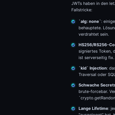
JWTs haben in den letz
Fallstricke:
`alg: none`
: eini
behauptete. Lösung
verdrahtet sein.
HS256/RS256-Co
signiertes Token, 
ist serverseitig fix.
`kid` Injection
: da
Traversal oder SQL
Schwache Secret
brute-forcebar. Ve
`crypto.getRandom
Lange Lifetime
: j
"ausgeloggt" hat. 