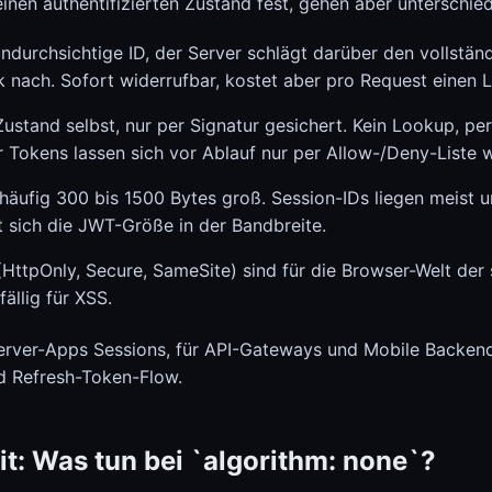
inen authentifizierten Zustand fest, gehen aber unterschied
undurchsichtige ID, der Server schlägt darüber den vollstän
 nach. Sofort widerrufbar, kostet aber pro Request einen 
Zustand selbst, nur per Signatur gesichert. Kein Lookup, pe
r Tokens lassen sich vor Ablauf nur per Allow-/Deny-Liste w
häufig 300 bis 1500 Bytes groß. Session-IDs liegen meist u
 sich die JWT-Größe in der Bandbreite.
(HttpOnly, Secure, SameSite) sind für die Browser-Welt der 
fällig für XSS.
 Server-Apps Sessions, für API-Gateways und Mobile Backen
nd Refresh-Token-Flow.
t: Was tun bei `algorithm: none`?