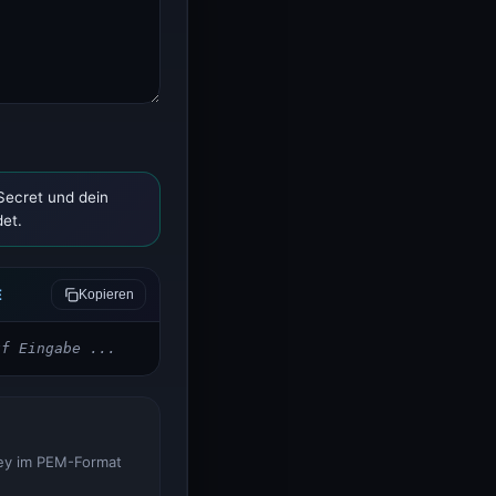
Secret und dein
det.
E
Kopieren
uf Eingabe ...
Key im PEM-Format