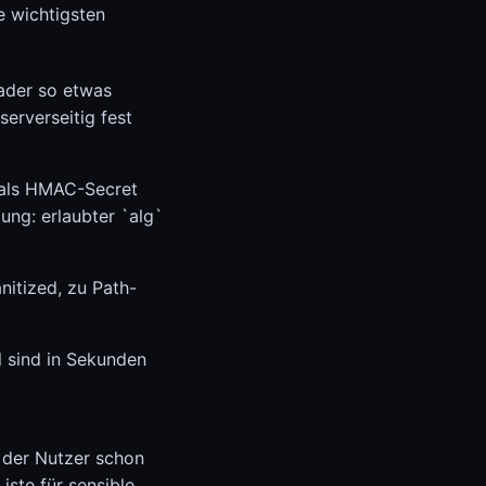
e wichtigsten
eader so etwas
erverseitig fest
y als HMAC-Secret
gung: erlaubter `alg`
nitized, zu Path-
l sind in Sekunden
 der Nutzer schon
iste für sensible