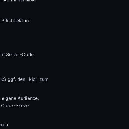
flichtlektüre.
 im Server-Code:
WKS ggf. den `kid` zum
e eigene Audience,
er Clock-Skew-
eren.