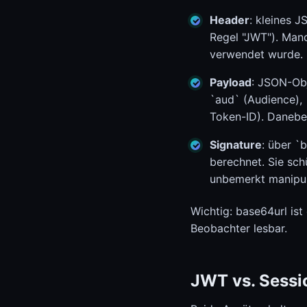
Header
: kleines 
Regel "JWT"). Manc
verwendet wurde.
Payload
: JSON-Obj
`aud` (Audience), `
Token-ID). Daneben
Signature
: über `
berechnet. Sie schü
unbemerkt manipul
Wichtig: base64url ist
Beobachter lesbar.
JWT vs. Sessi