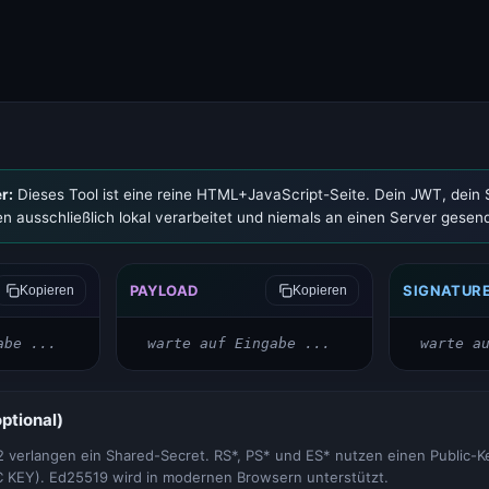
SSL-Checker (Zertifikate, Chain, Restlaufzeit)
SSL-Checker
r:
Dieses Tool ist eine reine HTML+JavaScript-Seite. Dein JWT, dein 
n ausschließlich lokal verarbeitet und niemals an einen Server gesen
JWT Decoder (Header, Payload, Signature)
JWT Decoder
PAYLOAD
SIGNATUR
Kopieren
Kopieren
abe ...
warte auf Eingabe ...
warte a
TeamSpeak-3-Status
TeamSpeak-Status
optional)
erlangen ein Shared-Secret. RS*, PS* und ES* nutzen einen Public-
C KEY). Ed25519 wird in modernen Browsern unterstützt.