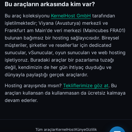
Bu araçların arkasında kim var?
Bu araç koleksiyonu
KernelHost GmbH
tarafından
işletilmektedir; Viyana (Avusturya) merkezli ve
Frankfurt am Main'de veri merkezi (Maincubes FRA01)
bulunan bağımsız bir hosting sağlayıcısıdır. Bireysel
müşteriler, şirketler ve reseller'lar için dedicated
sunucular, vSunucular, oyun sunucuları ve web hosting
işletiyoruz. Buradaki araçlar bir pazarlama tuzağı
değil, kendimizin de her gün ihtiyaç duyduğu ve
dünyayla paylaştığı gerçek araçlardır.
Hosting arayışında mısın?
Tekliflerimize göz at
. Bu
araçları kullansan da kullanmasan da ücretsiz kalmaya
devam ederler.
×
Merhaba 👋 Yardımcı olabilirim?
Tüm araçlar
KernelHost
Künye
Gizlilik