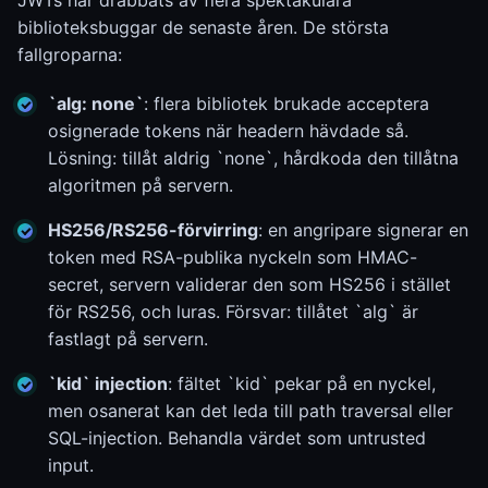
JWTs har drabbats av flera spektakulära
biblioteksbuggar de senaste åren. De största
fallgroparna:
`alg: none`
: flera bibliotek brukade acceptera
osignerade tokens när headern hävdade så.
Lösning: tillåt aldrig `none`, hårdkoda den tillåtna
algoritmen på servern.
HS256/RS256-förvirring
: en angripare signerar en
token med RSA-publika nyckeln som HMAC-
secret, servern validerar den som HS256 i stället
för RS256, och luras. Försvar: tillåtet `alg` är
fastlagt på servern.
`kid` injection
: fältet `kid` pekar på en nyckel,
men osanerat kan det leda till path traversal eller
SQL-injection. Behandla värdet som untrusted
input.