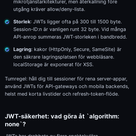
mikrotjänstarkitekturer, men återkallning före
utgång kräver allow/deny-lista.
Storlek
: JWTs ligger ofta på 300 till 1500 byte.
Session-ID:n är vanligen runt 32 byte. Vid många
API-anrop summeras JWT-storleken i bandbredd.
Lagring
: kakor (HttpOnly, Secure, SameSite) är
den säkrare lagringsplatsen för webbläsare.
localStorage är exponerat för XSS.
Tumregel: håll dig till sessioner för rena server-appar,
använd JWTs för API-gateways och mobila backends,
helst med korta livstider och refresh-token-flöde.
JWT-säkerhet: vad göra åt `algorithm:
none`?