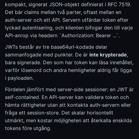
kompakt, signerat JSON-objekt definierat i RFC 7519.
Det bär claims mellan två parter, oftast mellan en
auth-server och ett API. Servern utfärdar token efter
lyckad autentisering, och klienten bifogar den till varje
API-anrop via headern `Authorization: Bearer ...`.
JWTs består av tre base64url-kodade delar
sammanfogade med punkter. De är
inte krypterade
,
bara signerade. Den som har token kan läsa innehållet,
varför lösenord och andra hemligheter aldrig får ligga
i payloaden.
Fördelen jämfört med server-side sessioner: en JWT är
self-contained
. En API-server kan validera token och
hämta rättigheter utan att kontakta auth-servern eller
fråga ett session-store. Det skalar horisontellt
utmärkt, men kostar möjligheten att återkalla enskilda
tokens före utgång.