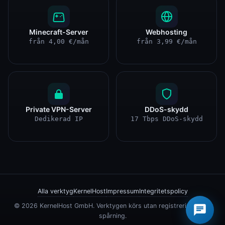
Minecraft-Server
Webhosting
från 4,00 €/mån
från 3,99 €/mån
Private VPN-Server
DDoS-skydd
Dedikerad IP
17 Tbps DDoS-skydd
×
Hej 👋 Behöver du hjälp?
Alla verktyg
KernelHost
Impressum
Integritetspolicy
© 2026 KernelHost GmbH. Verktygen körs utan registrering, utan
spårning.