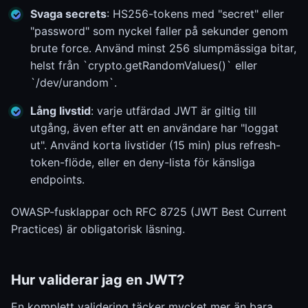
Svaga secrets
: HS256-tokens med "secret" eller
"password" som nyckel faller på sekunder genom
brute force. Använd minst 256 slumpmässiga bitar,
helst från `crypto.getRandomValues()` eller
`/dev/urandom`.
Lång livstid
: varje utfärdad JWT är giltig till
utgång, även efter att en användare har "loggat
ut". Använd korta livstider (15 min) plus refresh-
token-flöde, eller en deny-lista för känsliga
endpoints.
OWASP-fusklappar och RFC 8725 (JWT Best Current
Practices) är obligatorisk läsning.
Hur validerar jag en JWT?
En komplett validering täcker mycket mer än bara