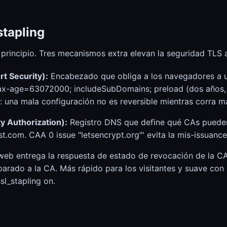
tapling
 principio. Tres mecanismos extra elevan la seguridad TLS al
t Security):
Encabezado que obliga a los navegadores a 
x-age=63072000; includeSubDomains; preload (dos años, t
r: una mala configuración no es reversible mientras corra 
y Authorization):
Registro DNS que define qué CAs pueden 
st.com. CAA 0 issue "letsencrypt.org"' evita la mis-issuanc
web entrega la respuesta de estado de revocación de la CA
rado a la CA. Más rápido para los visitantes y suave con 
sl_stapling on.