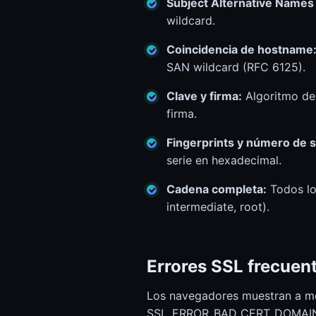
Estado del sistema
Subject Alternative Names
Estado del sistema
wildcard.
Coincidencia de hostname
SAN wildcard (RFC 6125).
Clave y firma:
Algoritmo de 
firma.
Fingerprints y número de s
serie en hexadecimal.
Cadena completa:
Todos los
intermediate, root).
Errores SSL frecuent
Los navegadores muestran a m
SSL_ERROR_BAD_CERT_DOMAIN. A