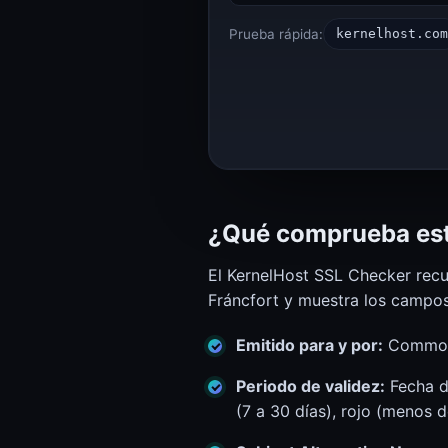
WEB
SSL, cabeceras, ancho de banda
Prueba rápida:
kernelhost.com
Calculadora de ancho de banda (dimensionado VPS y Dedicated)
Calculadora de ancho de banda
HTTP Header Inspector (Response, Security, Redirects)
HTTP Header Inspector
DESARROLLADOR
Tokens, IDs, contraseñas
Generador de contraseñas
Generador de contraseñas
¿Qué comprueba es
UUID Generator (v4, v7, ULID, NanoID)
El KernelHost SSL Checker recu
UUID Generator
Fráncfort y muestra los campos
GAMING
Estado de servidores de juego
Emitido para y por:
Common N
Estado de servidor de Minecraft
Estado de Minecraft
Periodo de validez:
Fecha de
(7 a 30 días), rojo (menos 
KERNELHOST
Estado, calculadoras