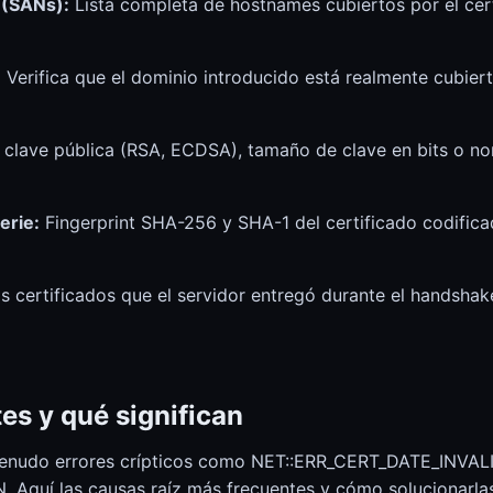
Calculadora coste electricidad
 (SANs):
Lista completa de hostnames cubiertos por el certi
Calculadora coste electricidad
:
Verifica que el dominio introducido está realmente cubi
clave pública (RSA, ECDSA), tamaño de clave en bits o no
erie:
Fingerprint SHA-256 y SHA-1 del certificado codific
 certificados que el servidor entregó durante el handshake, 
es y qué significan
enudo errores crípticos como NET::ERR_CERT_DATE_INVAL
quí las causas raíz más frecuentes y cómo solucionarlas