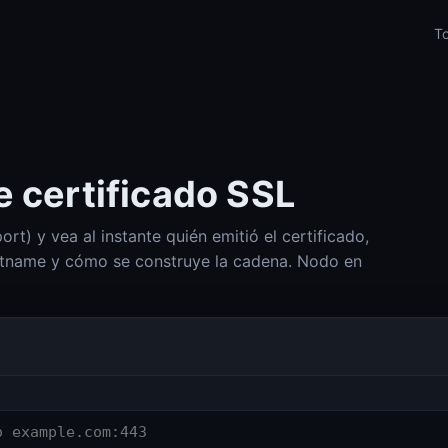
To
e certificado SSL
rt) y vea al instante quién emitió el certificado,
stname y cómo se construye la cadena. Nodo en
Check-Host (Ping, HTTP, puerto, DNS, IP-Info)
Check-Host
DNS Lookup (A, AAAA, MX, TXT, SPF, DKIM, DMARC)
DNS Lookup