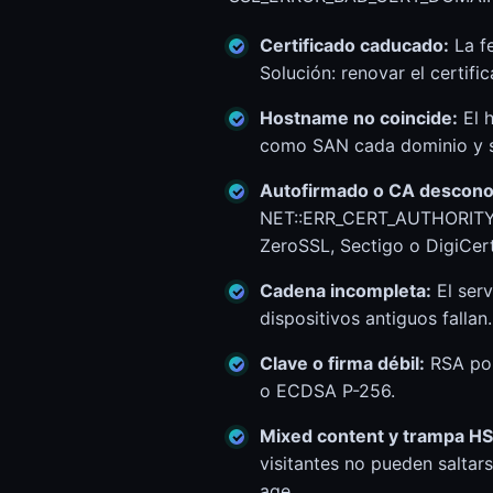
Certificado caducado:
La fe
Solución: renovar el certif
Hostname no coincide:
El h
como SAN cada dominio y s
Autofirmado o CA descono
NET::ERR_CERT_AUTHORITY_I
ZeroSSL, Sectigo o DigiCert
Cadena incompleta:
El serv
dispositivos antiguos fallan.
Clave o firma débil:
RSA por
o ECDSA P-256.
Mixed content y trampa H
visitantes no pueden saltar
age.