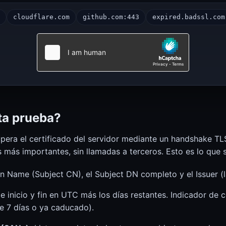
cloudflare.com
github.com:443
expired.badssl.com
SSL Checker (certificados, chain, vencimiento)
SSL Checker
JWT Decoder (Header, Payload, Signature)
JWT Decoder
ta prueba?
pera el certificado del servidor mediante un handshake T
 más importantes, sin llamadas a terceros. Esto es lo que
ame (Subject CN), el Subject DN completo y el Issuer (la
Estado de TeamSpeak 3
Estado de TeamSpeak
 inicio y fin en UTC más los días restantes. Indicador de c
de 7 días o ya caducado).