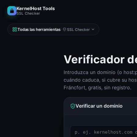
KernelHost Tools
SSL Checker
Todas las herramientas
·
SSL Checker
Verificador d
Introduzca un dominio (o host:po
RED
DNS, IP, ping, hosts
cuándo caduca, si cubre su ho
Calculadora de subredes (IPv4 e IPv6)
Fráncfort, gratis, sin registro.
Calculadora de subredes
Looking Glass
Verificar un dominio
Looking Glass
Reverse DNS Lookup (PTR, FCrDNS, ASN)
Reverse DNS