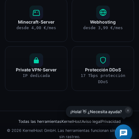
Minecraft-Server
Webhosting
desde 4,00 €/mes
desde 3,99 €/mes
Private VPN-Server
Protección DDoS
IP dedicada
17 Tbps protección
DDoS
×
¡Hola! 👋 ¿Necesita ayuda?
Todas las herramientas
KernelHost
Aviso legal
Privacidad
© 2026 KernelHost GmbH. Las herramientas funcionan sin registro,
sin rastreo.