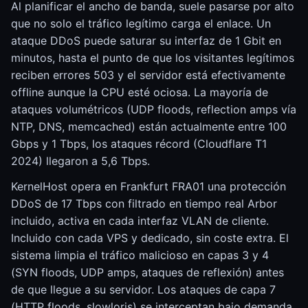
Al planificar el ancho de banda, suele pasarse por alto
que no solo el tráfico legítimo carga el enlace. Un
ataque DDoS puede saturar su interfaz de 1 Gbit en
minutos, hasta el punto de que los visitantes legítimos
reciben errores 503 y el servidor está efectivamente
offline aunque la CPU esté ociosa. La mayoría de
ataques volumétricos (UDP floods, reflection amps vía
NTP, DNS, memcached) están actualmente entre 100
Gbps y 1 Tbps, los ataques récord (Cloudflare T1
2024) llegaron a 5,6 Tbps.
KernelHost opera en Frankfurt FRA01 una protección
DDoS de 17 Tbps con filtrado en tiempo real Arbor
incluido, activa en cada interfaz VLAN de cliente.
Incluido con cada VPS y dedicado, sin coste extra. El
sistema limpia el tráfico malicioso en capas 3 y 4
(SYN floods, UDP amps, ataques de reflexión) antes
de que llegue a su servidor. Los ataques de capa 7
(HTTP floods, slowloris) se interceptan bajo demanda