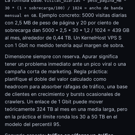
La fórmula base:
visitas_diarias * peso_página_MB *
30 * (1 + sobrecarga/100) / 1024 = ancho de banda
. Ejemplo concreto: 5000 visitas diarias
mensual en GB
con 2,5 MB de peso de página y 20 por ciento de
sobrecarga dan 5000 * 2,5 * 30 * 1,2 / 1024 = 439 GB
al mes, alrededor de 0,44 TB. Un KernelHost VPS S
con 1 Gbit no medido tendría aquí margen de sobra.
Dimensione siempre con reserva. Apurar significa
tener un problema inmediato ante un pico viral o una
campaña corta de marketing. Regla práctica:
planifique el doble del valor calculado como
headroom para absorber ráfagas de tráfico, una base
de clientes en crecimiento y bursts ocasionales de
crawlers. Un enlace de 1 Gbit puede mover
teóricamente 324 TB al mes en una media larga, pero
en la práctica el límite ronda los 30 a 50 TB en el
modelo del percentil 95.