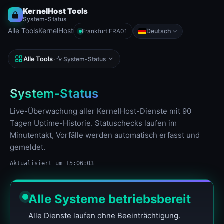
KernelHost Tools
System-Status
Alle Tools
KernelHost
Deutsch
Frankfurt FRA01
Sprache
Alle Tools
·
System-Status
System-Status
Live-Überwachung aller KernelHost-Dienste mit 90
Tagen Uptime-Historie. Statuschecks laufen im
Minutentakt, Vorfälle werden automatisch erfasst und
gemeldet.
Aktualisiert um 15:06:03
Alle Systeme betriebsbereit
Alle Dienste laufen ohne Beeinträchtigung.