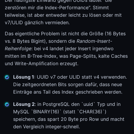
Der häufigste Einwand gegen UUIDs lautet "die
zerstören mir die Index-Performance". Stimmt
teilweise, ist aber entweder leicht zu lösen oder mit
v7/ULID gänzlich vermieden.
Das eigentliche Problem ist nicht die Größe (16 Bytes
vs. 8 Bytes Bigint), sondern die
Random-Insert-
Reihenfolge
: bei v4 landet jeder Insert irgendwo
mitten im B-Tree-Index, was Page-Splits, kalte Caches
und Write-Amplification erzeugt.
Lösung 1
: UUID v7 oder ULID statt v4 verwenden.
Die zeitgeordneten Bits sorgen dafür, dass neue
Einträge ans Tail des Index geschrieben werden.
Lösung 2
: in PostgreSQL den `uuid` Typ und in
MySQL `BINARY(16)` (statt `CHAR(36)`)
speichern, das spart 20 Byte pro Row und macht
den Vergleich integer-schnell.