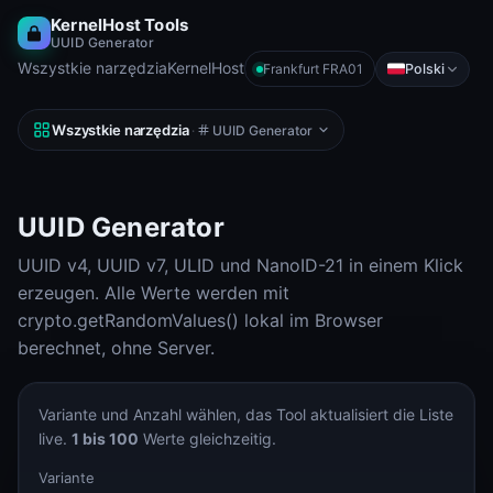
KernelHost Tools
UUID Generator
Wszystkie narzędzia
KernelHost
Polski
Frankfurt FRA01
Wszystkie narzędzia
·
UUID Generator
UUID Generator
UUID v4, UUID v7, ULID und NanoID-21 in einem Klick
erzeugen. Alle Werte werden mit
crypto.getRandomValues() lokal im Browser
berechnet, ohne Server.
Variante und Anzahl wählen, das Tool aktualisiert die Liste
live.
1 bis 100
Werte gleichzeitig.
Variante