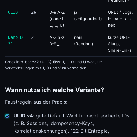
freundlich)
ULID
26
0-9 A-Z
ja
URLs / Logs,
(ohne I,
(zeitgeordnet)
lesbarer als
L, O, U)
hex
NanoID-
21
A-Z a-z
nein
kurze URL-
21
0-9 _ -
(Random)
Slugs,
Share-Links
Crockford-base32 (ULID) lässt I, L, O und U weg, um
Verwechslungen mit 1, 0 und V zu vermeiden.
Wann nutze ich welche Variante?
Faustregeln aus der Praxis:
UUID v4
: gute Default-Wahl für nicht-sortierte IDs
(z. B. Sessions, Idempotency-Keys,
Korrelationskennungen). 122 Bit Entropie,