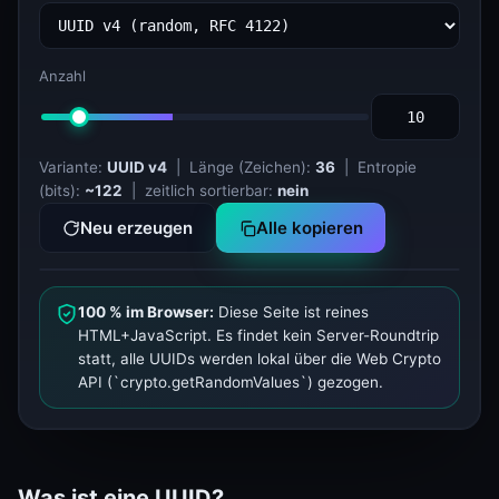
Anzahl
Variante:
UUID v4
| Länge (Zeichen):
36
| Entropie
(bits):
~122
| zeitlich sortierbar:
nein
Neu erzeugen
Alle kopieren
100 % im Browser:
Diese Seite ist reines
HTML+JavaScript. Es findet kein Server-Roundtrip
statt, alle UUIDs werden lokal über die Web Crypto
API (`crypto.getRandomValues`) gezogen.
Was ist eine UUID?