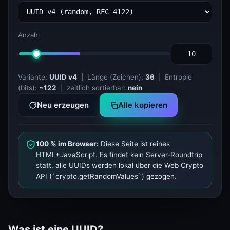
Anzahl
Variante:
UUID v4
| Länge (Zeichen):
36
| Entropie
(bits):
~122
| zeitlich sortierbar:
nein
Neu erzeugen
Alle kopieren
100 % im Browser:
Diese Seite ist reines
HTML+JavaScript. Es findet kein Server-Roundtrip
statt, alle UUIDs werden lokal über die Web Crypto
API (`crypto.getRandomValues`) gezogen.
Was ist eine UUID?