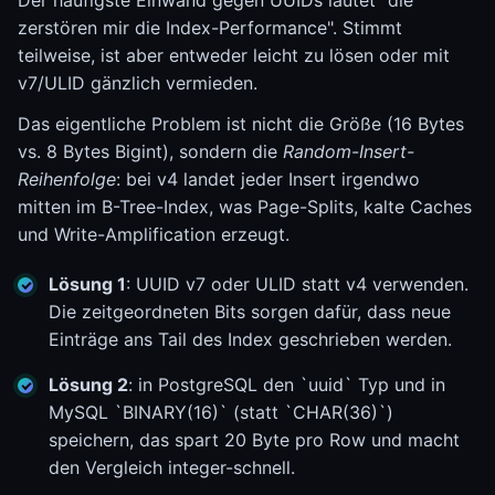
Der häufigste Einwand gegen UUIDs lautet "die
zerstören mir die Index-Performance". Stimmt
teilweise, ist aber entweder leicht zu lösen oder mit
v7/ULID gänzlich vermieden.
Das eigentliche Problem ist nicht die Größe (16 Bytes
vs. 8 Bytes Bigint), sondern die
Random-Insert-
Reihenfolge
: bei v4 landet jeder Insert irgendwo
mitten im B-Tree-Index, was Page-Splits, kalte Caches
und Write-Amplification erzeugt.
Lösung 1
: UUID v7 oder ULID statt v4 verwenden.
Die zeitgeordneten Bits sorgen dafür, dass neue
Einträge ans Tail des Index geschrieben werden.
Lösung 2
: in PostgreSQL den `uuid` Typ und in
MySQL `BINARY(16)` (statt `CHAR(36)`)
speichern, das spart 20 Byte pro Row und macht
den Vergleich integer-schnell.