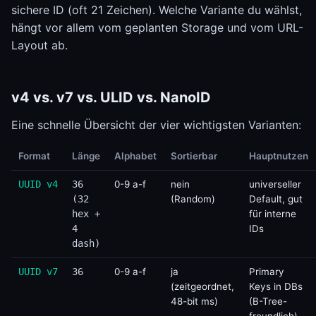
sichere ID (oft 21 Zeichen). Welche Variante du wählst,
hängt vor allem vom geplanten Storage und vom URL-
Layout ab.
v4 vs. v7 vs. ULID vs. NanoID
Eine schnelle Übersicht der vier wichtigsten Varianten:
Format
Länge
Alphabet
Sortierbar
Hauptnutzen
UUID v4
36
0-9 a-f
nein
universeller
(32
(Random)
Default, gut
hex +
für interne
4
IDs
dash)
UUID v7
36
0-9 a-f
ja
Primary
(zeitgeordnet,
Keys in DBs
48-bit ms)
(B-Tree-