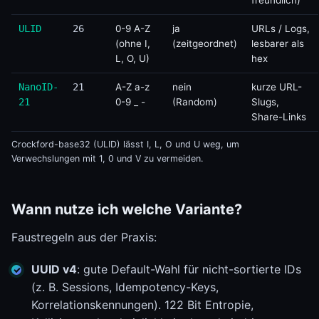
freundlich)
ULID
26
0-9 A-Z
ja
URLs / Logs,
(ohne I,
(zeitgeordnet)
lesbarer als
L, O, U)
hex
NanoID-
21
A-Z a-z
nein
kurze URL-
21
0-9 _ -
(Random)
Slugs,
Share-Links
Crockford-base32 (ULID) lässt I, L, O und U weg, um
Verwechslungen mit 1, 0 und V zu vermeiden.
Wann nutze ich welche Variante?
Faustregeln aus der Praxis:
UUID v4
: gute Default-Wahl für nicht-sortierte IDs
(z. B. Sessions, Idempotency-Keys,
Korrelationskennungen). 122 Bit Entropie,