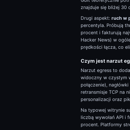
Gbit teoretycznie potr
znajduje się bliżej 3
Drugi aspekt:
ruch w p
percentyla. Próbują th
procent i fakturują na
Hacker News) w ogóle 
prędkości łącza, co el
Czym jest narzut e
Narzut egress to doda
widoczny w czystym w
połączenie), nagłówki 
retransmisje TCP na n
personalizacji oraz pi
Na typowej witrynie s
liczbą wywołań API i f
procent. Platformy st