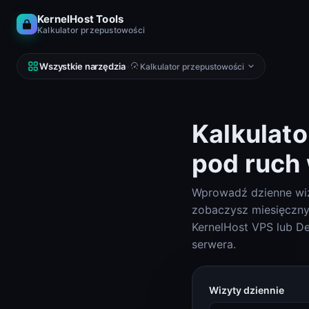
KernelHost Tools
Kalkulator przepustowości
Wszystkie narzędzia
·
Kalkulator przepustowości
Kalkulat
pod ruch
SIEĆ
DNS, IP, ping, hosty
Wprowadź dzienne wizy
Kalkulator podsieci (IPv4 i IPv6)
Kalkulator podsieci
zobaczysz miesięczny
KernelHost VPS lub De
Looking Glass
serwera.
Looking Glass
Reverse DNS Lookup (PTR, FCrDNS, ASN)
Wizyty dziennie
Reverse DNS