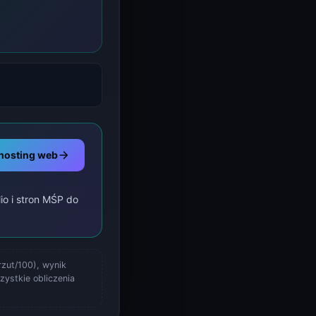
 hosting web
io i stron MŚP do
zut/100), wynik
zystkie obliczenia