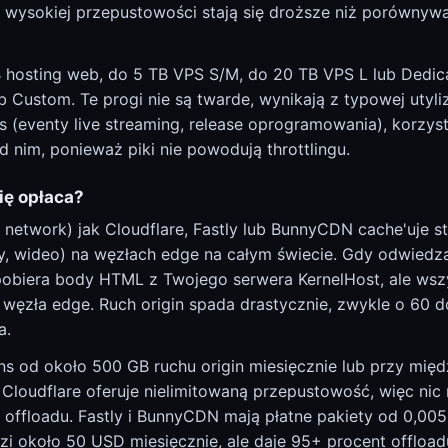
 wysokiej przepustowości stają się droższe niż porównywa
B hosting web, do 5 TB VPS S/M, do 20 TB VPS L lub Dedic
 Custom. Te progi nie są twarde, wynikają z typowej utyliz
s (eventy live streaming, release oprogramowania), korzy
d nim, ponieważ piki nie powodują throttlingu.
ię opłaca?
 network) jak Cloudflare, Fastly lub BunnyCDN cache'uje 
ty, wideo) na węzłach edge na całym świecie. Gdy odwiedz
pobiera body HTML z Twojego serwera KernelHost, ale wsz
o węzła edge. Ruch origin spada drastycznie, zwykle o 60 d
a.
s od około 500 GB ruchu origin miesięcznie lub przy mię
r Cloudflare oferuje nielimitowaną przepustowość, więc nic n
 offloadu. Fastly i BunnyCDN mają płatne pakiety od 0,00
i około 50 USD miesięcznie, ale daje 95+ procent offloa