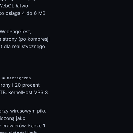
 WebGL łatwo
to osiąga 4 do 6 MB
k WebPageTest,
 strony (po kompresji
ut dla realistycznego
 = miesięczna
trony i 20 procent
 TB. KernelHost VPS S
 przy wirusowym piku
iczoną jako
y crawlerów. Łącze 1