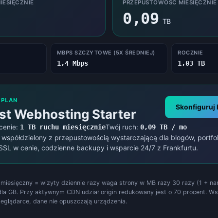
Kalkulator kosztów energii
ESIĘCZNIE
PRZEPUSTOWOŚĆ MIESIĘCZNIE
Kalkulator kosztów energii
0,09
TB
MBPS SZCZYTOWE (5X ŚREDNIEJ)
ROCZNIE
1,4 Mbps
1,03 TB
 PLAN
Skonfiguruj
st Webhosting Starter
cenie:
1 TB ruchu miesięcznie
Twój ruch:
0,09 TB / mo
 współdzielony z przepustowością wystarczającą dla blogów, portfol
 SSL w cenie, codzienne backupy i wsparcie 24/7 z Frankfurtu.
miesięczny = wizyty dziennie razy waga strony w MB razy 30 razy (1 + nar
dla GB. Przy aktywnym CDN udział origin redukowany jest o 70 procent. Ws
rzeglądarce, dane nie opuszczają urządzenia.