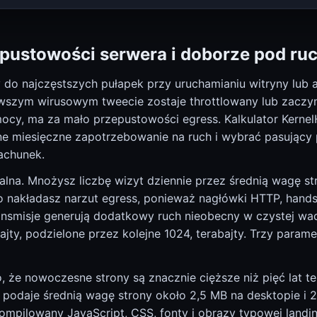
pustowości serwera i doborze pod ru
do najczęstszych pułapek przy uruchamianiu witryny lub a
erwszym wirusowym tweecie zostaje throttlowany lub zacz
mocy, ma za mało przepustowości egress. Kalkulator Kern
e miesięczne zapotrzebowanie na ruch i wybrać pasujący 
achunek.
alna. Mnożysz liczbę wizyt dziennie przez średnią wagę s
to nakładasz narzut egress, ponieważ nagłówki HTTP, hand
ransmisje generują dodatkowy ruch nieobecny w czystej wa
ajty, podzielone przez kolejne 1024, terabajty. Trzy param
o, że nowoczesne strony są znacznie cięższe niż pięć lat 
 podaje średnią wagę strony około 2,5 MB na desktopie i 2
mpilowany JavaScript, CSS, fonty i obrazy typowej landi