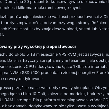
stu. Domyślne 20 procent to konserwatywne oszacowanie dl
cookies i kilkoma trackerami zewnętrznymi.
iczb, porównuje miesięczne wartości przepustowości z Clou
 teoretyczną wartością odsłon razy waga strony. Różnica t
ach KernelHost liczby znajdziesz w nload, vnstat lub Netda
AN.
owany przy wysokiej przepustowości
chu do około 5 TB miesięcznie VPS KVM jest zazwyczaj na
. Dzielisz fizyczny sprzęt z innymi tenantami, ale dost
ne rdzenie vCPU i dedykowane łącze 1 Gbit do internetu.
ją na NVMe SSD i 100 procentach zielonej energii w Frankf
co serwery dedykowane.
ressu przejście na serwer dedykowany się opłaca. Otrzym
ego łącza (1 lub 10 Gbit, zależnie od modelu), brak ryzyka
U, RAM i storage. Dla platform streamingowych, źródeł CDN
z baz danych, dedykowany to nie tylko kwestia wydajności