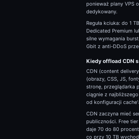
ponieważ plany VPS o
dedykowany.
Reguła kciuka: do 1 T
Dedicated Premium lub
silne wymagania burst
Gbit z anti-DDoS prze
Kiedy offload CDN s
CDN (content delivery
(obrazy, CSS, JS, fon
stronę, przeglądarka 
ciągnie z najbliższeg
od konfiguracji cache'
CDN zaczyna mieć sen
publiczności. Free tie
daje 70 do 80 procent
co przy 10 TB wychodz