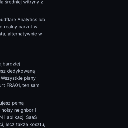
a średniej witryny z
dflare Analytics lub
o realny narzut w
ta, alternatywnie w
jbardziej
ajesz dedykowaną
 Wszystkie plany
urt FRA01, ten sam
ujesz pełną
 noisy neighbor i
 i aplikacji SaaS
, lecz także kosztu,