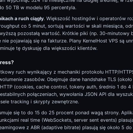
afi wypchnąć 324 TB miesięcznie na długiej średniej, w rze
0 do 50 TB w modelu 95 percentyla.
ikach a ruch ciągły
. Większość hostingów i operatorów ro
roughput co 5 minut, sortują wartości w skali miesiąca, od
jwyższą pozostałą wartość. Krótkie piki (np. 30-minutowy b
nie pojawiają się na fakturze. Plany KernelHost VPS są u
iminuje tę dyskusję dla większości klientów.
gress?
tkowy ruch wynikający z mechaniki protokołu HTTP/HTTPS,
olumenie zasobów. Obejmuje dane handshake TLS (około
HTTP (cookies, cache control, tokeny auth, średnio 1 do 4 
iestabilnych połączeniach, wywołania JSON API dla wyszukiw
ksele tracking i skrypty zewnętrzne.
umuje się to do 15 do 25 procent ponad wagą strony. Apli
unkcjami real time (WebSockets, server sent events) plasują
reamingowe z ABR (adaptive bitrate) plasują się około 5 do