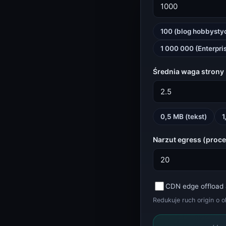
WEB
SSL, nagłówki, przepustowość
Kalkulator przepustowości (dobór VPS i Dedicated)
100 (blog hobbysty
Kalkulator przepustowości
1 000 000 (Enterpri
HTTP Header Inspector (Response, Security, Redirects)
HTTP Header Inspector
Średnia waga strony
PROGRAMISTA
Tokeny, identyfikatory, hasła
Generator haseł
Generator haseł
0,5 MB (tekst)
1
UUID Generator (v4, v7, ULID, NanoID)
Narzut egress (proce
UUID Generator
GAMING
Status serwerów gier
Status serwera Minecraft
CDN edge offload 
Status Minecraft
Redukuje ruch origin o 
KERNELHOST
Status, kalkulatory