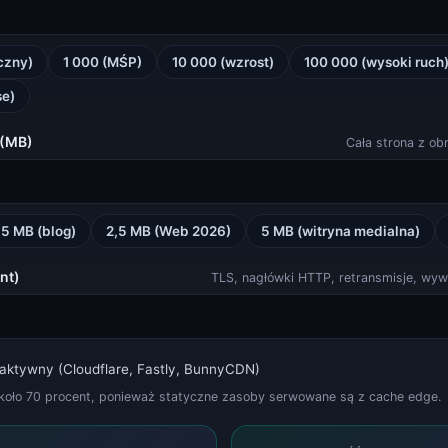
SSL Checker (certyfikaty, chain, wygaśnięcie)
czny)
1 000 (MŚP)
10 000 (wzrost)
100 000 (wysoki ruch
SSL Checker
se)
 (MB)
Cała strona z ob
JWT Decoder (Header, Payload, Signature)
JWT Decoder
,5 MB (blog)
2,5 MB (Web 2026)
5 MB (witryna medialna)
nt)
TLS, nagłówki HTTP, retransmisje, wyw
Status TeamSpeak 3
aktywny (Cloudflare, Fastly, BunnyCDN)
Status TeamSpeak
około 70 procent, ponieważ statyczne zasoby serwowane są z cache edge.