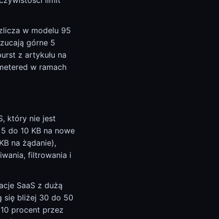
czywistości limit
zlicza w modelu 95
rzucają górne 5
urst z artykułu na
nmetered w ramach
 który nie jest
 5 do 10 KB na nowe
KB na żądanie),
ania, filtrowania i
kacje SaaS z dużą
 się bliżej 30 do 50
 10 procent przez