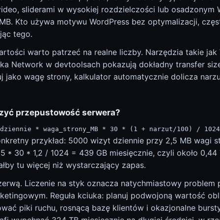
video, sliderami w wysokiej rozdzielczości lub osadzonym
MB. Kto używa motywu WordPress bez optymalizacji, częs
jąc tego.
tości warto patrzeć na realne liczby. Narzędzia takie ja
ka Network w devtoolsach pokazują dokładny transfer size
tuj jako wagę strony, kalkulator automatycznie dolicza narz
czyć przepustowość serwera?
dziennie * waga_strony_MB * 30 * (1 + narzut/100) / 1024
onkretny przykład: 5000 wizyt dziennie przy 2,5 MB wagi s
5 * 30 * 1,2 / 1024 = 439 GB miesięcznie, czyli około 0,44
ałby tu więcej niż wystarczający zapas.
zerwą. Liczenie na styk oznacza natychmiastowy problem
ketingowym. Reguła kciuka: planuj podwojoną wartość obl
ać piki ruchu, rosnącą bazę klientów i okazjonalne burst