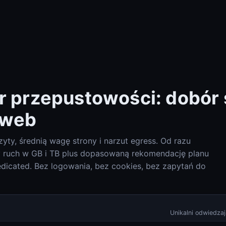
or przepustowości: dobór
 web
ty, średnią wagę strony i narzut egress. Od razu
Check-Host (ping, HTTP, port, DNS, info IP)
Check-Host
 ruch w GB i TB plus dopasowaną rekomendację planu
dicated. Bez logowania, bez cookies, bez zapytań do
DNS Lookup (A, AAAA, MX, TXT, SPF, DKIM, DMARC)
DNS Lookup
Unikalni odwiedzaj