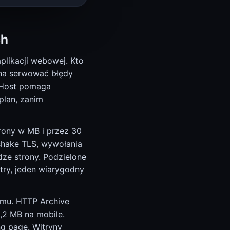
ch
plikacji webowej. Kto
yna serwować błędy
elHost pomaga
plan, zanim
trony w MB i przez 30
shake TLS, wywołania
dze strony. Podzielone
etry, jeden wiarygodny
temu. HTTP Archive
,2 MB na mobile.
ng page. Witryny