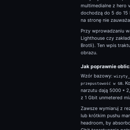
multimedialne z hero 
dochodzą do 5 do 15 
na stronę nie zauważa
Przy wprowadzaniu war
Lighthouse czy zakład
Brotli). Ten wpis trak
obrazu.
Jak poprawnie obli
Wzór bazowy:
wizyty_
. K
przepustowość w GB
narzutu dają 5000 * 2,
z 1 Gbit unmetered mi
Zawsze wymiaruj z re
lub krótkim pushu mar
headroom, by absorbow