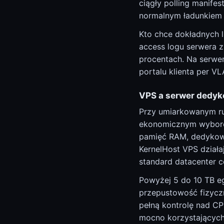
ciągły polling manife
normalnym ładunkiem 
Kto chce dokładnych l
access logu serwera z
procentach. Na serwer
portalu klienta per VL
VPS a serwer dedyk
Przy umiarkowanym ru
ekonomicznym wyborem
pamięć RAM, dedykowa
KernelHost VPS działa
standard datacenter 
Powyżej 5 do 10 TB eg
przepustowość fizyczn
pełną kontrolę nad CP
mocno korzystających 