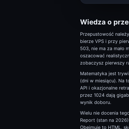
Wiedza o prze
Przepustowość należy 
bierze VPS i przy pi
503, nie ma za mało 
oszacować realistyczn
zobaczysz pierwszy r
Matematyka jest trywi
(dni w miesiącu). Na 
API i okazjonalne ret
przez 1024 dają gigab
wynik doboru.
Wielu nie docenia teg
Report (stan na 2026)
Obejmuje to HTML, sko