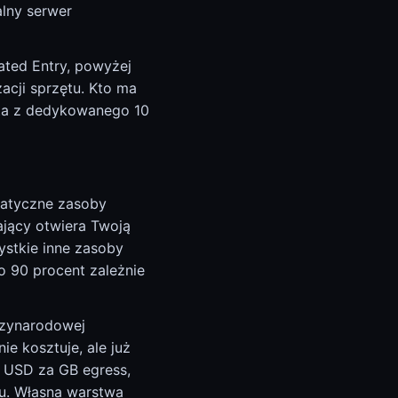
lny serwer
ated Entry, powyżej
acji sprzętu. Kto ma
sta z dedykowanego 10
statyczne zasoby
ający otwiera Twoją
ystkie inne zasoby
o 90 procent zależnie
dzynarodowej
ie kosztuje, ale już
5 USD za GB egress,
du. Własna warstwa