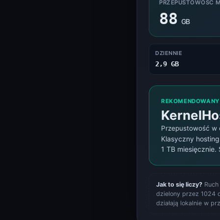
Status systemu
PRZEPUSTOWOŚĆ MI
Status systemu
88
GB
DZIENNIE
2,9 GB
REKOMENDOWANY
KernelHo
Przepustowość w 
Klasyczny hosting
1 TB miesięcznie.
Jak to się liczy?
Ruch 
dzielony przez 1024 
działają lokalnie w p