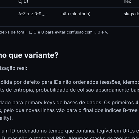
O, U)
hex
A-Z a-z 0-9 _ -
não (aleatório)
slugs d
ixa de fora I, L, O e U para evitar confusão com 1, 0 e V.
o que variante?
ização real:
sólida por defeito para IDs não ordenados (sessões, idemp
its de entropia, probabilidade de colisão absurdamente bai
dado para primary keys de bases de dados. Os primeiros 4
 pelo que novas linhas vão para o final dos índices B-tree
lity).
 um ID ordenado no tempo que continua legível em URLs e 
ID, mas não é standard RFC. Algumas stacks de tooling nã