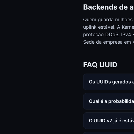
Backends de a
Quem guarda milhões 
uplink estável. A Ker
proteção DDoS, IPv4 + 
Sede da empresa em Vi
FAQ UUID
Os UUIDs gerados a
Qual é a probabilid
O UUID v7 já é está