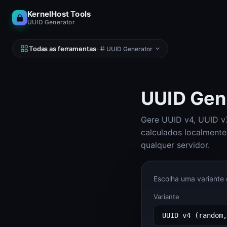
KernelHost Tools
UUID Generator
Todas as ferramentas
·
UUID Generator
UUID Gen
Gere UUID v4, UUID v7
REDE
DNS, IP, ping, hosts
calculados localment
Calculadora de sub-redes (IPv4 e IPv6)
qualquer servidor.
Calculadora de sub-redes
Looking Glass
Escolha uma variante 
Looking Glass
Variante
Reverse DNS Lookup (PTR, FCrDNS, ASN)
Reverse DNS