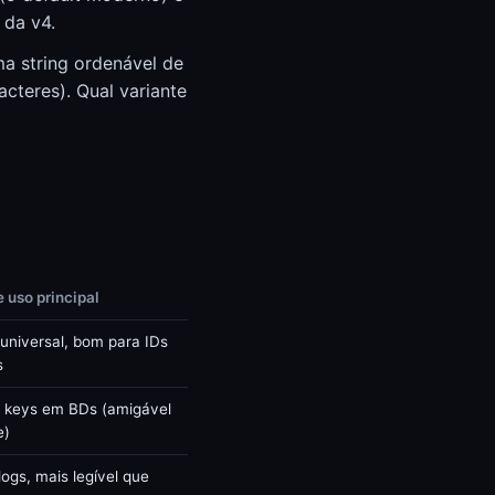
 da v4.
ma string ordenável de
cteres). Qual variante
 uso principal
 universal, bom para IDs
s
y keys em BDs (amigável
e)
logs, mais legível que