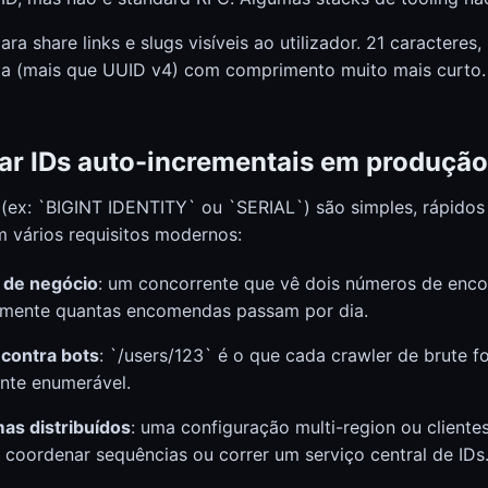
para share links e slugs visíveis ao utilizador. 21 caracteres
pia (mais que UUID v4) com comprimento muito mais curto.
ar IDs auto-incrementais em produçã
 (ex: `BIGINT IDENTITY` ou `SERIAL`) são simples, rápidos
m vários requisitos modernos:
 de negócio
: um concorrente que vê dois números de enc
amente quantas encomendas passam por dia.
contra bots
: `/users/123` é o que cada crawler de brute fo
ente enumerável.
as distribuídos
: uma configuração multi-region ou clientes
 coordenar sequências ou correr um serviço central de IDs