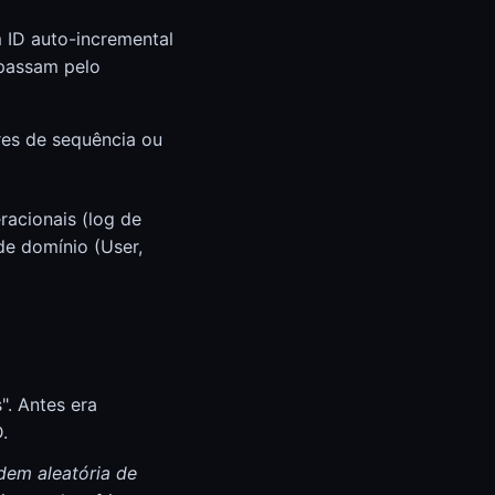
 ID auto-incremental
 passam pelo
res de sequência ou
acionais (log de
de domínio (User,
. Antes era
.
dem aleatória de