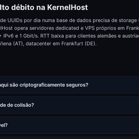
lto débito na KernelHost
de UUIDs por dia numa base de dados precisa de storag
nelHost opera servidores dedicated e VPS próprios em Fra
IPv6 e 1 Gbit/s. RTT baixa para clientes alemães e austría
ena (AT), datacenter em Frankfurt (DE).
qui são criptograficamente seguros?
ade de colisão?
vel?