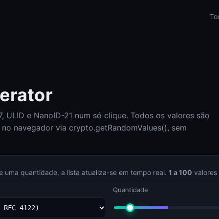
To
erator
, ULID e NanoID-21 num só clique. Todos os valores são
e no navegador via crypto.getRandomValues(), sem
Check-Host (ping, HTTP, porta, DNS, info IP)
Check-Host
DNS Lookup (A, AAAA, MX, TXT, SPF, DKIM, DMARC)
e uma quantidade, a lista atualiza-se em tempo real.
1 a 100
valores
DNS Lookup
Quantidade