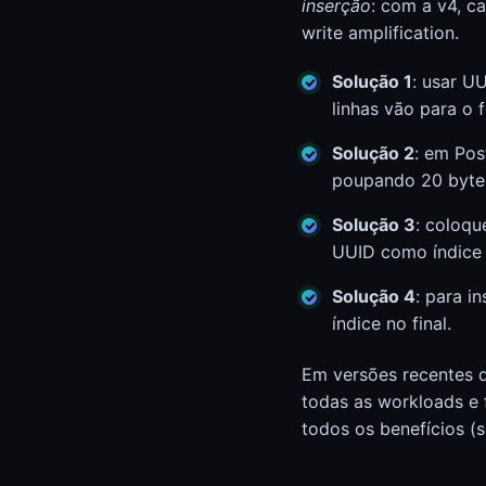
inserção
: com a v4, ca
write amplification.
Solução 1
: usar U
linhas vão para o f
Solução 2
: em Pos
poupando 20 bytes
Solução 3
: coloqu
UUID como índice
Solução 4
: para i
índice no final.
Em versões recentes 
todas as workloads e 
todos os benefícios (se