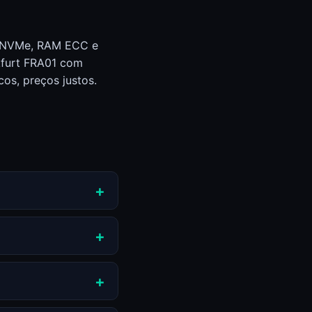
e NVMe, RAM ECC e
nkfurt FRA01 com
cos, preços justos.