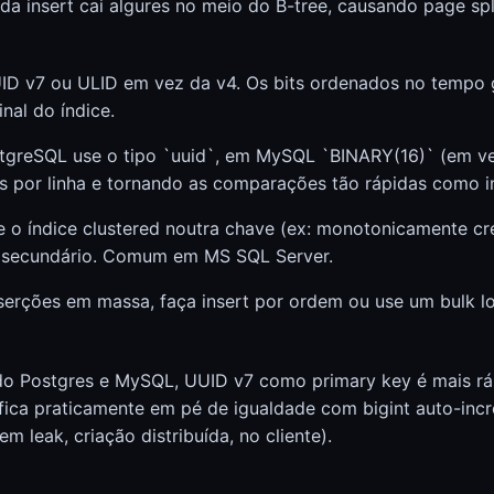
da insert cai algures no meio do B-tree, causando page spli
UID v7 ou ULID em vez da v4. Os bits ordenados no tempo
inal do índice.
tgreSQL use o tipo `uuid`, em MySQL `BINARY(16)` (em v
 por linha e tornando as comparações tão rápidas como in
e o índice clustered noutra chave (ex: monotonicamente c
 secundário. Comum em MS SQL Server.
nserções em massa, faça insert por ordem ou use um bulk l
do Postgres e MySQL, UUID v7 como primary key é mais r
fica praticamente em pé de igualdade com bigint auto-in
m leak, criação distribuída, no cliente).