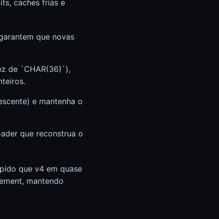
ts, caches frias e
 garantem que novas
ez de `CHAR(36)`),
teiros.
rescente) e mantenha o
oader que reconstrua o
ápido que v4 em quase
crement, mantendo