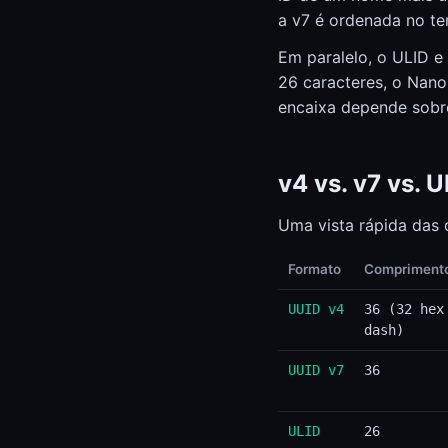
Estado do sistema
Estado do sistema
a v7 é ordenada no te
Em paralelo, o ULID e
26 caracteres, o Nano
encaixa depende sobr
v4 vs. v7 vs. 
Uma vista rápida das 
Formato
Compriment
UUID v4
36 (32 hex
dash)
UUID v7
36
ULID
26