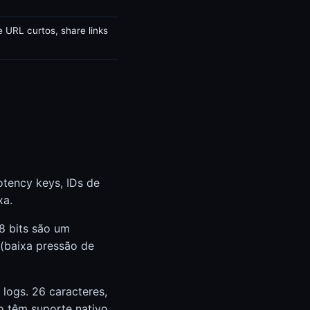
e URL curtos, share links
otency keys, IDs de
xa.
8 bits são um
 (baixa pressão de
logs. 26 caracteres,
o têm suporte nativo.