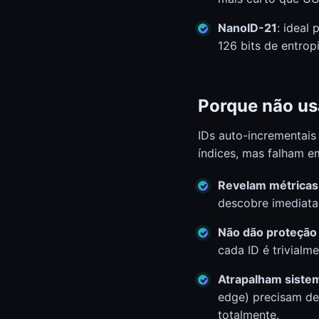
NanoID-21
: ideal 
126 bits de entro
Porque não us
IDs auto-incrementais
índices, mas falham e
Revelam métricas
descobre imediat
Não dão proteção 
cada ID é trivialm
Atrapalham sistem
edge) precisam de
totalmente.