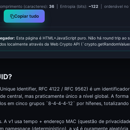
mprimento (caracteres):
36
| Entropia (bits):
~122
| ordenável no
SSL Checker (certificados, cadeia, validade)
Copiar tudo
SSL Checker
vegador:
Esta página é HTML+JavaScript puro. Não há round trip ao se
ídos localmente através da Web Crypto API (`crypto.getRandomValues
JWT Decoder (Header, Payload, Signature)
JWT Decoder
UID?
Unique Identifier, RFC 4122 / RFC 9562) é um identificador
e central, mas praticamente único a nível global. A forma 
os em cinco grupos `8-4-4-4-12` por hífenes, totalizando
Estado de TeamSpeak 3
Estado TeamSpeak
s. A v1 usa tempo + endereço MAC (questão de privacidade
 namespace (determinístico), a v4 é puramente aleatória 