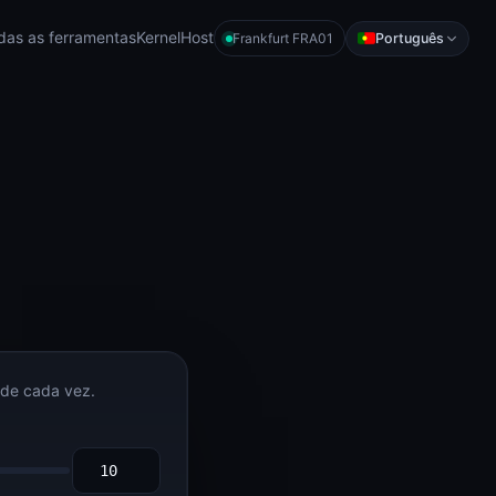
das as ferramentas
KernelHost
Português
Frankfurt FRA01
 de cada vez.