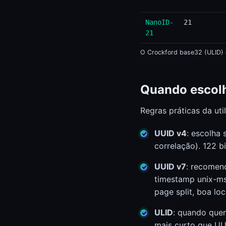
NanoID-
21
21
O Crockford base32 (ULID) de
Quando escolh
Regras práticas da util
UUID v4
: escolha 
correlação). 122 b
UUID v7
: recomen
timestamp unix-ms,
page split, boa loca
ULID
: quando quer
mais curto que UU