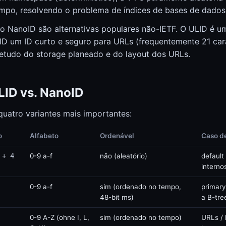
Calculadora custo eletricidade
Calculadora custo eletricidade
mpo, resolvendo o problema de índices de bases de dados
 o NanoID são alternativas populares não-IETF. O ULID é u
ID um ID curto e seguro para URLs (frequentemente 21 cara
etudo do storage planeado e do layout dos URLs.
ULID vs. NanoID
quatro variantes mais importantes:
o
Alfabeto
Ordenável
Caso de
 + 4
0-9 a-f
não (aleatório)
default
interno
0-9 a-f
sim (ordenado no tempo,
primar
48-bit ms)
a B-tre
0-9 A-Z (ohne I, L,
sim (ordenado no tempo)
URLs / 