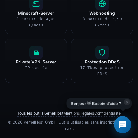
Minecraft-Server
Webhosting
à partir de 4,00
à partir de 3,99
€/mois
€/mois
Private VPN-Server
Protection DDoS
IP dédiée
17 Tbps protection
DDoS
×
Bonjour 👋 Besoin d'aide ?
Tous les outils
KernelHost
Mentions légales
Confidentialité
© 2026 KernelHost GmbH. Outils utilisables sans inscription, sans
suivi.