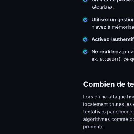
sécurisés.
Utilisez un gesti
n'avez à mémoriser
Activez l'authenti
Ne réutilisez jam
ex.
), ce 
Ete2024!
Combien de tem
Lors d'une attaque ho
localement toutes les
tentatives par secon
algorithmes comme bcr
prudente.