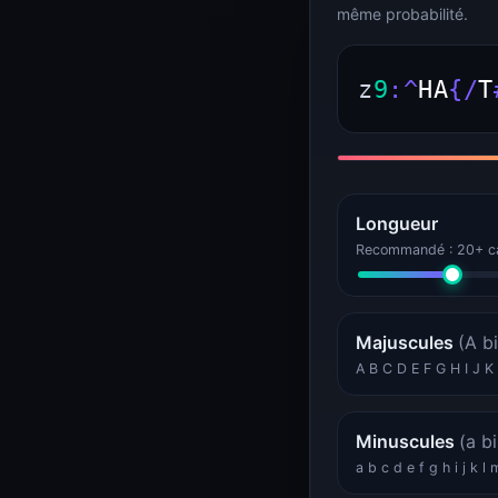
même probabilité.
WEB
SSL, en-têtes, bande passante
Calculateur de bande passante (dimensionnement VPS et Dedicated)
Calculateur de bande passante
z
9
:
^
H
A
{
/
T
HTTP Header Inspector (Response, Security, Redirects)
HTTP Header Inspector
DÉVELOPPEUR
Tokens, IDs, mots de passe
Longueur
Générateur de mots de passe
Générateur de mots de passe
Recommandé : 20+ ca
UUID Generator (v4, v7, ULID, NanoID)
UUID Generator
Majuscules
(A b
GAMING
Statut serveurs de jeu
A B C D E F G H I J 
Statut serveur Minecraft
Statut Minecraft
Minuscules
(a bi
KERNELHOST
Statut, calculateurs
a b c d e f g h i j k l