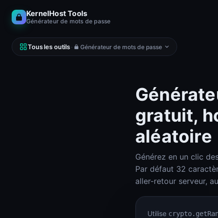
KernelHost Tools
Générateur de mots de passe
Tous les outils
·
Générateur de mots de passe
Générateu
gratuit, 
RÉSEAU
DNS, IP, ping, hosts
aléatoire
Calculateur de sous-réseaux (IPv4 et IPv6)
Calculateur de sous-réseaux
Générez en un clic de
Looking Glass
Par défaut 32 caractè
Looking Glass
aller-retour serveur, 
Reverse DNS Lookup (PTR, FCrDNS, ASN)
Reverse DNS
Utilise
crypto.getRa