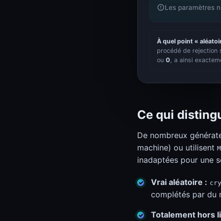
Les paramètres n
À quel point « aléatoir
procédé de rejection 
ou
0
, a ainsi exactem
Ce qui distin
De nombreux générateu
machine) ou utilisent
M
inadaptées pour une sé
Vrai aléatoire :
cr
complétés par du r
Totalement hors li