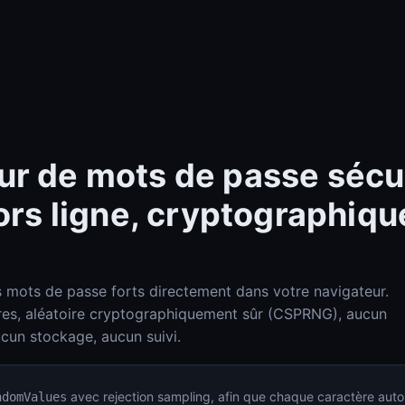
r de mots de passe sécur
hors ligne, cryptographiq
Check-Host (ping, HTTP, port, DNS, infos IP)
Check-Host
s mots de passe forts directement dans votre navigateur.
DNS Lookup (A, AAAA, MX, TXT, SPF, DKIM, DMARC)
res, aléatoire cryptographiquement sûr (CSPRNG), aucun
DNS Lookup
aucun stockage, aucun suivi.
avec rejection sampling, afin que chaque caractère autor
ndomValues