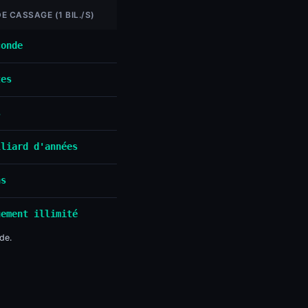
E CASSAGE (1 BIL./S)
conde
tes
s
lliard d'années
ns
uement illimité
de.