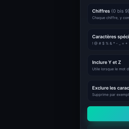
Statut système
Statut système
Chiffres
(0 bis 9
Chaque chiffre, y co
Caractères spéc
! @ # $ % & * - _ = + ? .
Inclure Y et Z
Utile lorsque le mot 
Exclure les cara
Supprime par exemp