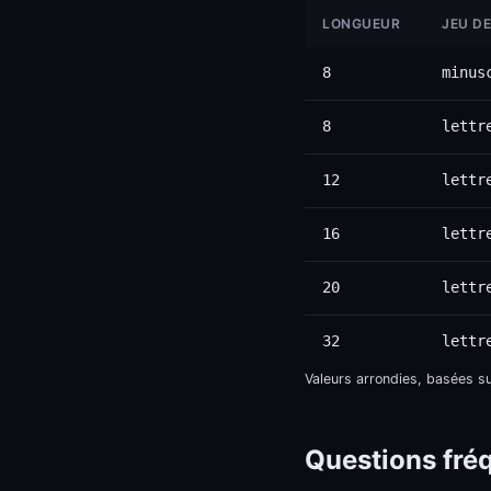
LONGUEUR
JEU D
8
minus
8
lettr
12
lettr
16
lettr
20
lettr
32
lettr
Valeurs arrondies, basées su
Questions fré