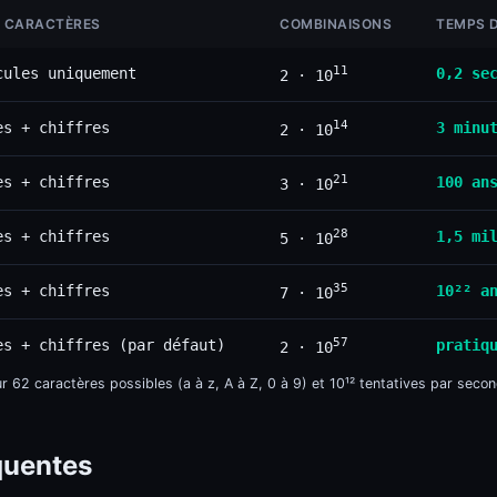
E CARACTÈRES
COMBINAISONS
TEMPS D
11
cules uniquement
0,2 se
2 · 10
14
es + chiffres
3 minu
2 · 10
21
es + chiffres
100 an
3 · 10
28
es + chiffres
1,5 mi
5 · 10
35
es + chiffres
10²² a
7 · 10
57
es + chiffres (par défaut)
pratiq
2 · 10
r 62 caractères possibles (a à z, A à Z, 0 à 9) et 10¹² tentatives par secon
quentes