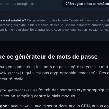
e sont pas enregistrés
Enregistrer les paramètr
e » est aléatoire ?
Ce générateur utilise la Web Crypto API de votre navig
sampling qui évite le biais modulo classique. Chaque caractère autorisé, qu
ent la même probabilité d'apparition. Aucune communication réseau n'a lieu
gue ce générateur de mots de passe
rs en ligne créent les mots de passe côté serveur (le mot 
, qui n'est pas cryptographiquement sûr. Ces
ath.random()
curité réelle.
fournit des nombres cryptographiquem
ypto.getRandomValues
ejection sampling contre le biais modulo.
gne :
aucun
, aucun script tiers, aucun CDN, aucun c
fetch