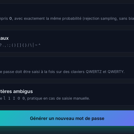
Calculateur de coût d'électricité
Calculateur de coût d'électricité
)
mpris
0
, avec exactement la même probabilité (rejection sampling, sans bia
iaux
 , : ; ( ) [ ] { } / \ | ~ ^
de passe doit être saisi à la fois sur des claviers QWERTZ et QWERTY.
ctères ambigus
le
l 1 I O 0
, pratique en cas de saisie manuelle.
Générer un nouveau mot de passe