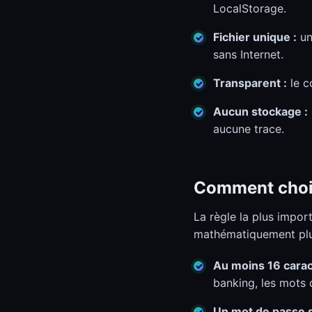
LocalStorage.
Fichier unique :
un
sans Internet.
Transparent :
le co
Aucun stockage :
aucune trace.
Comment chois
La règle la plus impor
mathématiquement plu
Au moins 16 cara
banking, les mots 
Un mot de passe di