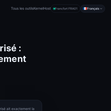
Tous les outils
KernelHost
Français
Francfort FRA01
isé :
uement
isé ait exactement la