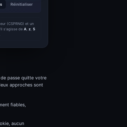
es
Réinitialiser
ateur (CSPRNG) et un
'il s'agisse de
A
,
z
,
5
.
de passe quitte votre
 deux approches sont
ent fiables,
ookie, aucun