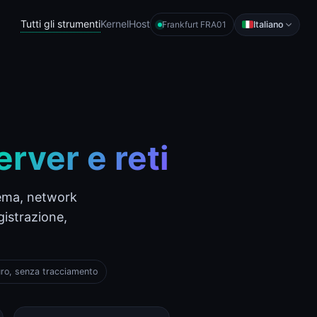
Tutti gli strumenti
KernelHost
Italiano
Frankfurt FRA01
erver e reti
tema, network
gistrazione,
o, senza tracciamento