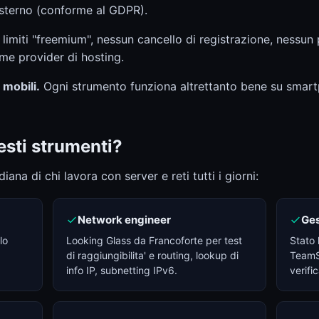
sterno (conforme al GDPR).
imiti "freemium", nessun cancello di registrazione, nessun p
ome provider di hosting.
 mobili.
Ogni strumento funziona altrettanto bene su smar
uesti strumenti?
ana di chi lavora con server e reti tutti i giorni:
Network engineer
Ges
lo
Looking Glass da Francoforte per test
Stato 
di raggiungibilita' e routing, lookup di
TeamSp
info IP, subnetting IPv6.
verifi