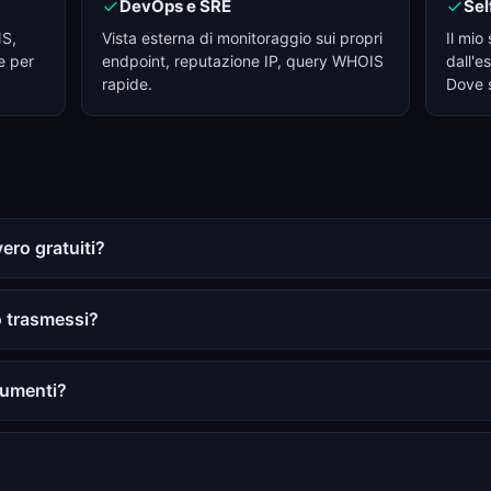
DevOps e SRE
Sel
NS,
Vista esterna di monitoraggio sui propri
Il mio
e per
endpoint, reputazione IP, query WHOIS
dall'e
rapide.
Dove s
ero gratuiti?
o trasmessi?
rumenti?