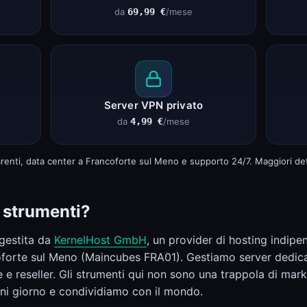
da
69,99 €
/mese
Server VPN privato
da
4,99 €
/mese
parenti, data center a Francoforte sul Meno e supporto 24/7. Maggiori det
i strumenti?
 gestita da
KernelHost GmbH
, un provider di hosting indip
coforte sul Meno (Maincubes FRA01). Gestiamo server dedica
 e reseller. Gli strumenti qui non sono una trappola di mark
gni giorno e condividiamo con il mondo.