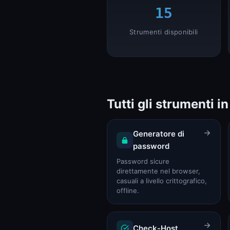
WEB
SSL, header, banda
15
Calcolatore di larghezza di banda (dimensionamento VPS e Dedicated)
Strumenti disponibili
Calcolatore di larghezza di banda
HTTP Header Inspector (risposta, sicurezza, redirect)
HTTP Header Inspector
SVILUPPATORE
Token, ID, password
Tutti gli strumenti in
Generatore di password
Generatore di password
Generatore di
UUID Generator (v4, v7, ULID, NanoID)
UUID Generator
password
Password sicure
GAMING
Stato server di gioco
direttamente nel browser,
casuali a livello crittografico,
Stato server Minecraft
offline.
Stato Minecraft
KERNELHOST
Stato, calcolatori
Check-Host