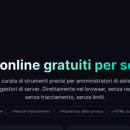
nline gratuiti per s
 curata di strumenti precisi per amministratori di sis
Check-Host (ping, HTTP, porta, DNS, info IP)
Check-Host
gestori di server. Direttamente nel browser, senza re
senza tracciamento, senza limiti.
DNS Lookup (A, AAAA, MX, TXT, SPF, DKIM, DMARC)
DNS Lookup
ne
Nessun tracciamento
Rispettoso della privacy
HTML pur