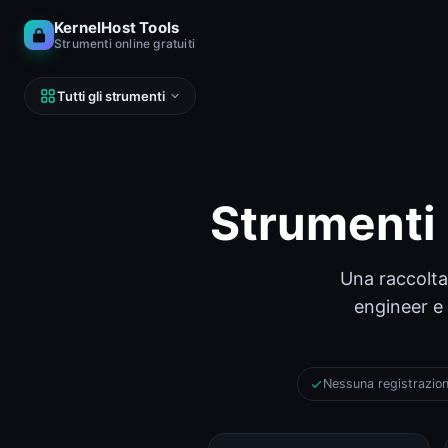
KernelHost Tools
Strumenti online gratuiti
Tutti gli strumenti
Strumenti o
RETE
DNS, IP, ping, host
Una raccolta
Calcolatore di sottoreti (IPv4 e IPv6)
Calcolatore di sottoreti
engineer e 
Looking Glass
Looking Glass
Nessuna registrazio
Reverse DNS Lookup (PTR, FCrDNS, ASN)
Reverse DNS