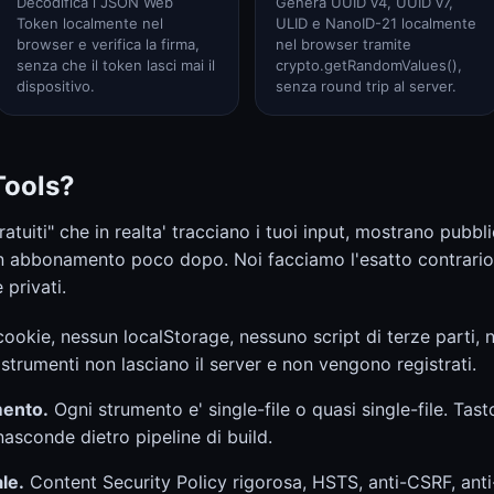
Decodifica i JSON Web
Genera UUID v4, UUID v7,
Token localmente nel
ULID e NanoID-21 localmente
browser e verifica la firma,
nel browser tramite
senza che il token lasci mai il
crypto.getRandomValues(),
dispositivo.
senza round trip al server.
Tools?
ratuiti" che in realta' tracciano i tuoi input, mostrano pubblic
un abbonamento poco dopo. Noi facciamo l'esatto contrario:
 privati.
okie, nessun localStorage, nessuno script di terze parti, 
i strumenti non lasciano il server e non vengono registrati.
mento.
Ogni strumento e' single-file o quasi single-file. Tast
 nasconde dietro pipeline di build.
le.
Content Security Policy rigorosa, HSTS, anti-CSRF, ant