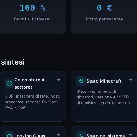
100 %
0 €
SSL Checker (certificati, catena, scadenza)
Basati sul browser
Costo permanente
SSL Checker
 sintesi
JWT Decoder (Header, Payload, Signature)
JWT Decoder
Calcolatore di
Stato Minecraft
sottoreti
Stato live, numero di
CIDR, maschera di rete, host,
giocatori, versione e MOTD
broadcast, reverse DNS per
di qualsiasi server Minecraft.
IPv4 e IPv6.
Stato TeamSpeak 3
Stato TeamSpeak
Looking Glass
Stato del sistema