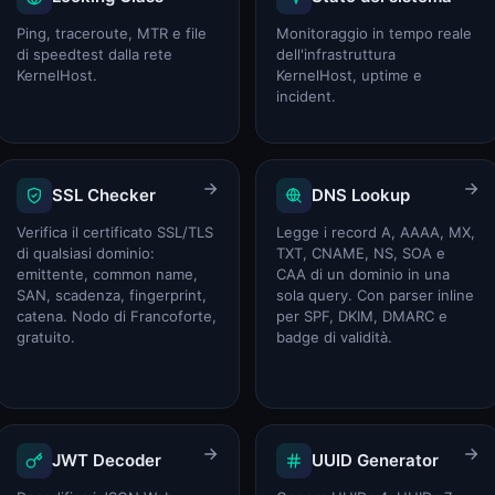
Calcolatore costo elettricità
Calcolatore costo elettricità
Ping, traceroute, MTR e file
Monitoraggio in tempo reale
di speedtest dalla rete
dell'infrastruttura
KernelHost.
KernelHost, uptime e
incident.
SSL Checker
DNS Lookup
Verifica il certificato SSL/TLS
Legge i record A, AAAA, MX,
di qualsiasi dominio:
TXT, CNAME, NS, SOA e
emittente, common name,
CAA di un dominio in una
SAN, scadenza, fingerprint,
sola query. Con parser inline
catena. Nodo di Francoforte,
per SPF, DKIM, DMARC e
gratuito.
badge di validità.
JWT Decoder
UUID Generator