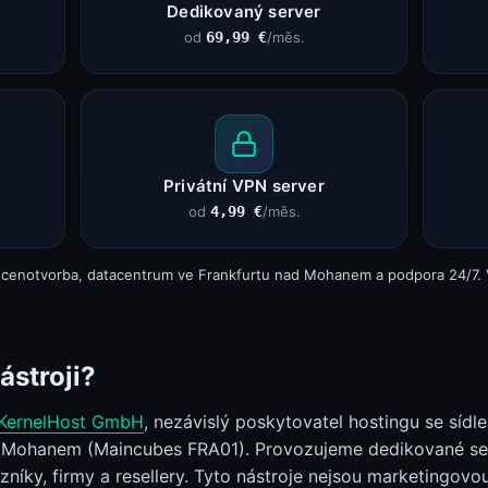
Dedikovaný server
od
69,99 €
/měs.
Privátní VPN server
od
4,99 €
/měs.
cenotvorba, datacentrum ve Frankfurtu nad Mohanem a podpora 24/7. V
ástroji?
KernelHost GmbH
, nezávislý poskytovatel hostingu se sídl
 Mohanem (Maincubes FRA01). Provozujeme dedikované serve
ky, firmy a resellery. Tyto nástroje nejsou marketingovou 