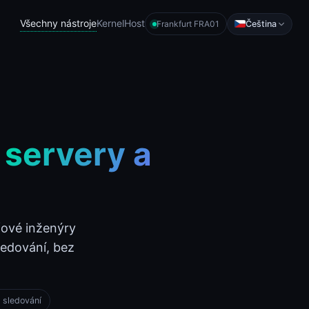
Všechny nástroje
KernelHost
Čeština
Frankfurt FRA01
 servery a
ťové inženýry
ledování, bez
 sledování