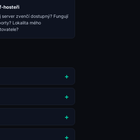
f-hosteři
 server zvenčí dostupný? Fungují
porty? Lokalita mého
tovatele?