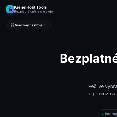
KernelHost Tools
Bezplatné online nástroje
Všechny nástroje
Bezplatné
SÍŤ
DNS, IP, ping, hosty
Kalkulačka podsítí (IPv4 a IPv6)
Kalkulačka podsítí
Pečlivě vybr
Looking Glass
a provozovat
Looking Glass
Reverse DNS Lookup (PTR, FCrDNS, ASN)
Reverse DNS
Bez reg