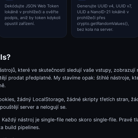
Dekódujte JSON Web Token
Generujte UUID v4, UUID v7,
lokálně v prohlížeči a ověřte
ULID a NanoID-21 lokálně v
podpis, aniž by token kdykoli
prohlížeči přes
opustil zařízení.
crypto.getRandomValues(),
bez kola na server.
ls?
ástrojů, které ve skutečnosti sledují vaše vstupy, zobrazují 
ějí prodat předplatné. My stavíme opak: štíhlé nástroje, kte
mě.
kies, žádný LocalStorage, žádné skripty třetích stran, žá
pouštějí server a nelogují se.
.
Každý nástroj je single-file nebo skoro single-file. Pravé tl
a build pipelines.