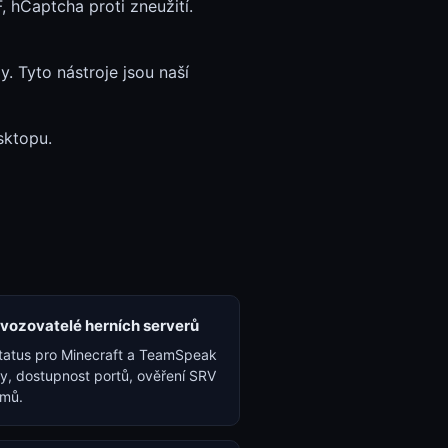
, hCaptcha proti zneužití.
. Tyto nástroje jsou naší
sktopu.
vozovatelé herních serverů
status pro Minecraft a TeamSpeak
y, dostupnost portů, ověření SRV
mů.