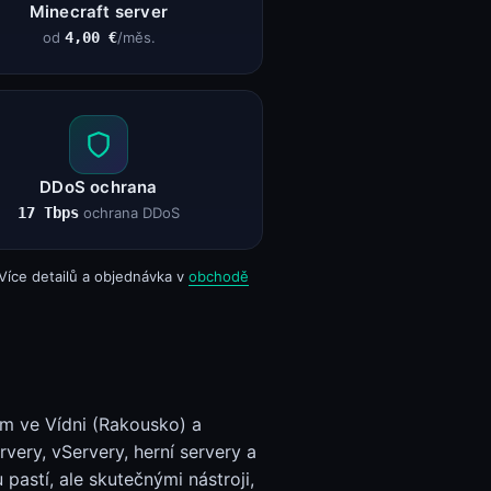
Minecraft server
od
4,00 €
/měs.
DDoS ochrana
17 Tbps
ochrana DDoS
íce detailů a objednávka v
obchodě
em ve Vídni (Rakousko) a
ry, vServery, herní servery a
pastí, ale skutečnými nástroji,