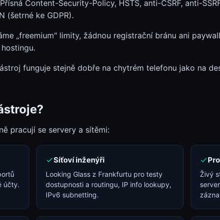
Přísná Content-Security-Policy, HSTS, anti-CSRF, anti-SSRF
N (šetrné ke GDPR).
e „freemium" limity, žádnou registrační bránu ani paywally
 hostingu.
stroj funguje stejně dobře na chytrém telefonu jako na de
ástroje?
ně pracují se servery a sítěmi:
Síťoví inženýři
Pro
portů
Looking Glass z Frankfurtu pro testy
Živý 
 účty.
dostupnosti a routingu, IP info lookupy,
server
IPv6 subnetting.
zázna