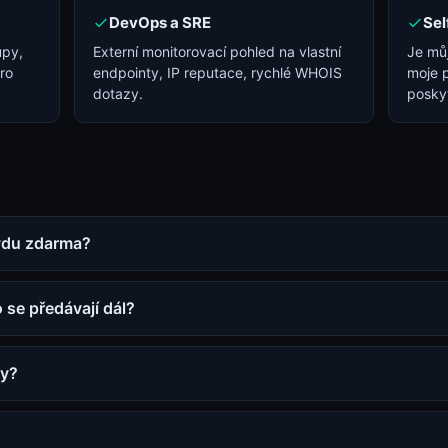
DevOps a SRE
Sel
upy,
Externí monitorovací pohled na vlastní
Je můj
ro
endpointy, IP reputace, rychlé WHOIS
moje 
dotazy.
posky
vdu zdarma?
 se předávají dál?
ny?