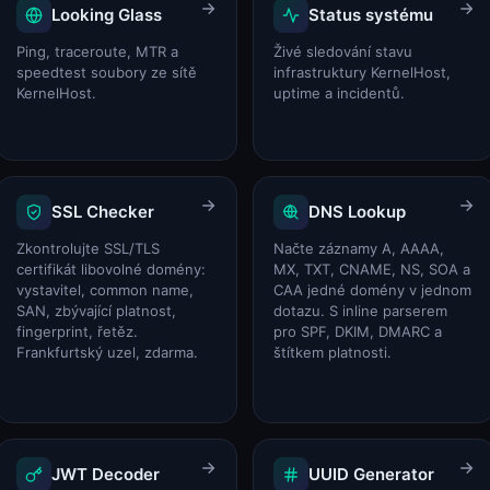
Kalkulačka nákladů na elektřinu
Looking Glass
Status systému
Kalkulačka nákladů na elektřinu
Ping, traceroute, MTR a
Živé sledování stavu
speedtest soubory ze sítě
infrastruktury KernelHost,
KernelHost.
uptime a incidentů.
SSL Checker
DNS Lookup
Zkontrolujte SSL/TLS
Načte záznamy A, AAAA,
certifikát libovolné domény:
MX, TXT, CNAME, NS, SOA a
vystavitel, common name,
CAA jedné domény v jednom
SAN, zbývající platnost,
dotazu. S inline parserem
fingerprint, řetěz.
pro SPF, DKIM, DMARC a
Frankfurtský uzel, zdarma.
štítkem platnosti.
JWT Decoder
UUID Generator