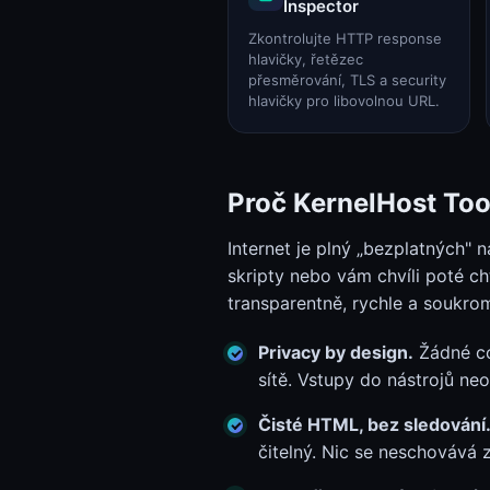
Inspector
Zkontrolujte HTTP response
hlavičky, řetězec
přesměrování, TLS a security
hlavičky pro libovolnou URL.
Proč KernelHost Too
Internet je plný „bezplatných" n
skripty nebo vám chvíli poté cht
transparentně, rychle a soukro
Privacy by design.
Žádné coo
sítě. Vstupy do nástrojů neo
Čisté HTML, bez sledování
čitelný. Nic se neschovává z