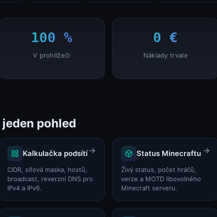
SSL Checker (certifikáty, řetěz, zbývající platnost)
SSL Checker
100 %
0 €
V prohlížeči
Náklady trvale
JWT Decoder (Header, Payload, Signature)
JWT Decoder
 jeden pohled
Kalkulačka podsítí
Status Minecraftu
CIDR, síťová maska, hostů,
Živý status, počet hráčů,
Status TeamSpeak 3
broadcast, reverzní DNS pro
verze a MOTD libovolného
Status TeamSpeak
IPv4 a IPv6.
Minecraft serveru.