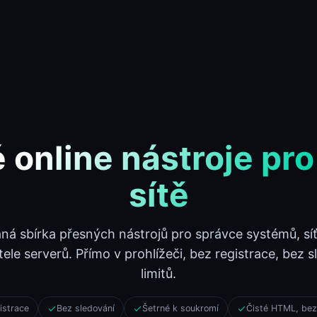
 online nástroje pro
sítě
Check-Host (ping, HTTP, port, DNS, IP info)
Check-Host
aná sbírka přesných nástrojů pro správce systémů, sí
DNS Lookup (A, AAAA, MX, TXT, SPF, DKIM, DMARC)
ele serverů. Přímo v prohlížeči, bez registrace, bez s
DNS Lookup
limitů.
istrace
Bez sledování
Šetrné k soukromí
Čisté HTML, bez