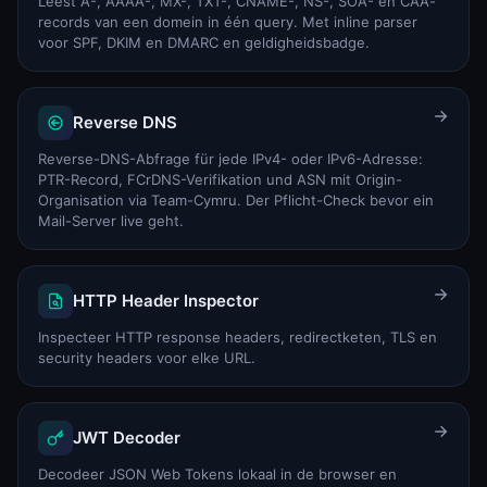
Leest A-, AAAA-, MX-, TXT-, CNAME-, NS-, SOA- en CAA-
records van een domein in één query. Met inline parser
voor SPF, DKIM en DMARC en geldigheidsbadge.
Reverse DNS
Reverse-DNS-Abfrage für jede IPv4- oder IPv6-Adresse:
PTR-Record, FCrDNS-Verifikation und ASN mit Origin-
Organisation via Team-Cymru. Der Pflicht-Check bevor ein
Mail-Server live geht.
HTTP Header Inspector
Inspecteer HTTP response headers, redirectketen, TLS en
security headers voor elke URL.
JWT Decoder
Decodeer JSON Web Tokens lokaal in de browser en