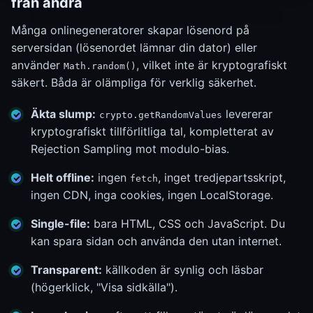
från andra
Många onlinegeneratorer skapar lösenord på
serversidan (lösenordet lämnar din dator) eller
använder
, vilket inte är kryptografiskt
Math.random()
säkert. Båda är olämpliga för verklig säkerhet.
Äkta slump:
levererar
crypto.getRandomValues
kryptografiskt tillförlitliga tal, kompletterat av
Rejection Sampling mot modulo-bias.
Helt offline:
ingen
, inget tredjepartsskript,
fetch
ingen CDN, inga cookies, ingen LocalStorage.
Single-file:
bara HTML, CSS och JavaScript. Du
kan spara sidan och använda den utan internet.
Transparent:
källkoden är synlig och läsbar
(högerklick, "Visa sidkälla").