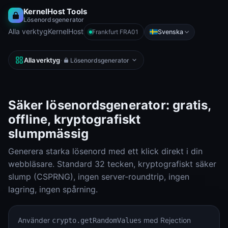
KernelHost Tools
Lösenordsgenerator
Alla verktyg
KernelHost
Svenska
Frankfurt FRA01
Alla verktyg
·
Lösenordsgenerator
Säker lösenordsgenerator: gratis,
offline, kryptografiskt
slumpmässig
Generera starka lösenord med ett klick direkt i din
webbläsare. Standard 32 tecken, kryptografiskt säker
slump (CSPRNG), ingen server-roundtrip, ingen
lagring, ingen spårning.
Använder
med Rejection
crypto.getRandomValues