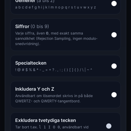
Gemener
(a bis z)
a b c d e f g h i j k l m n o p q r s t u v w x y z
Siffror
(0 bis 9)
Varje siffra, även
0
, med exakt samma
sannolikhet (Rejection Sampling, ingen modulo-
snedvridning).
Specialtecken
! @ # $ % & * - _ = + ? . , : ; ( ) [ ] { } / \ | ~ ^
Inkludera Y och Z
Användbart om lösenordet skrivs in på både
QWERTZ- och QWERTY-tangentbord.
Exkludera tvetydiga tecken
Tar bort t.ex.
l 1 I O 0
, användbart vid