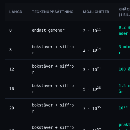
KNÄC
LÄNGD
TECKENUPPSÄTTNING
MÖJLIGHETER
(1 BIL
0,2 
11
8
endast gemener
2 · 10
nder
bokstäver + siffro
3 mi
14
8
2 · 10
r
r
bokstäver + siffro
21
12
100 
3 · 10
r
bokstäver + siffro
1,5 
28
16
5 · 10
r
år
bokstäver + siffro
35
20
10²²
7 · 10
r
prak
bokstäver + siffro
57