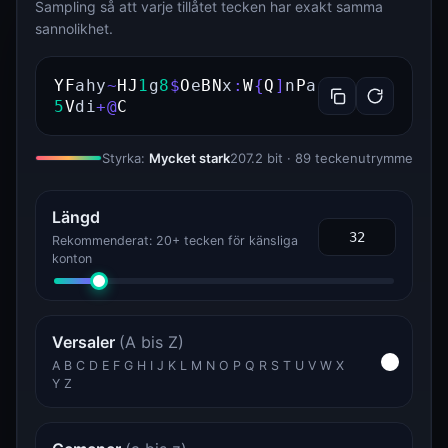
Sampling så att varje tillåtet tecken har exakt samma
sannolikhet.
Y
F
a
h
y
~
H
J
1
g
8
$
O
e
B
N
x
:
W
{
Q
]
n
P
a
5
V
d
i
+
@
C
Styrka:
Mycket stark
207.2 bit · 89 teckenutrymme
Längd
Rekommenderat: 20+ tecken för känsliga
konton
Versaler
(A bis Z)
A B C D E F G H I J K L M N O P Q R S T U V W X
Y Z