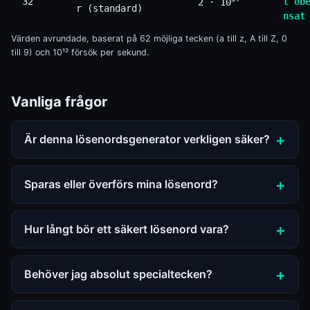
32
t ob
2 · 10
r (standard)
nsat
Värden avrundade, baserat på 62 möjliga tecken (a till z, A till Z, 0
till 9) och 10¹² försök per sekund.
Vanliga frågor
Är denna lösenordsgenerator verkligen säker?
Sparas eller överförs mina lösenord?
Hur långt bör ett säkert lösenord vara?
Behöver jag absolut specialtecken?