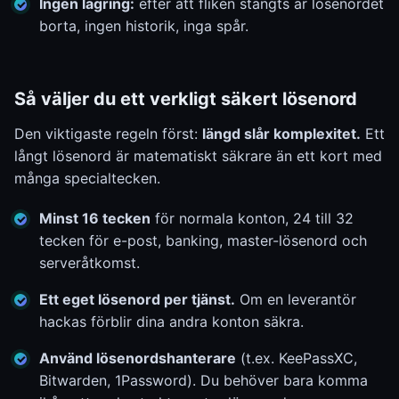
Ingen lagring:
efter att fliken stängts är lösenordet
borta, ingen historik, inga spår.
Så väljer du ett verkligt säkert lösenord
Den viktigaste regeln först:
längd slår komplexitet.
Ett
långt lösenord är matematiskt säkrare än ett kort med
många specialtecken.
Minst 16 tecken
för normala konton, 24 till 32
tecken för e-post, banking, master-lösenord och
serveråtkomst.
Ett eget lösenord per tjänst.
Om en leverantör
hackas förblir dina andra konton säkra.
Använd lösenordshanterare
(t.ex. KeePassXC,
Bitwarden, 1Password). Du behöver bara komma