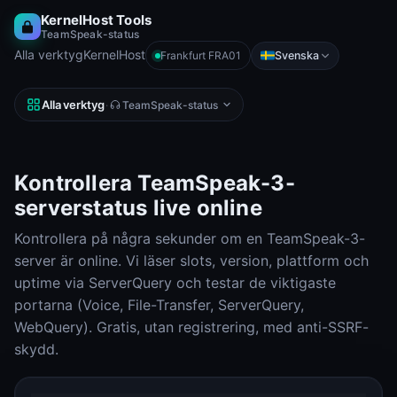
KernelHost Tools
TeamSpeak-status
Alla verktyg
KernelHost
Svenska
Frankfurt FRA01
Alla verktyg
·
TeamSpeak-status
Kontrollera TeamSpeak-3-
serverstatus live online
Kontrollera på några sekunder om en TeamSpeak-3-
server är online. Vi läser slots, version, plattform och
uptime via ServerQuery och testar de viktigaste
portarna (Voice, File-Transfer, ServerQuery,
WebQuery). Gratis, utan registrering, med anti-SSRF-
skydd.