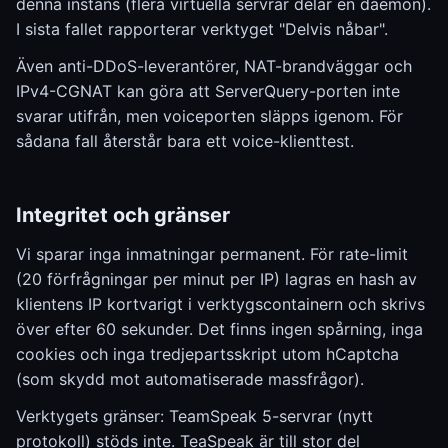
denna instans (flera virtuella servrar delar en daemon).
I sista fallet rapporterar verktyget "Delvis nåbar".
Även anti-DDoS-leverantörer, NAT-brandväggar och
IPv4-CGNAT kan göra att ServerQuery-porten inte
svarar utifrån, men voiceporten släpps igenom. För
sådana fall återstår bara ett voice-klienttest.
Integritet och gränser
Vi sparar inga inmatningar permanent. För rate-limit
(20 förfrågningar per minut per IP) lagras en hash av
klientens IP kortvarigt i verktygscontainern och skrivs
över efter 60 sekunder. Det finns ingen spårning, inga
cookies och inga tredjepartsskript utom hCaptcha
(som skydd mot automatiserade massfrågor).
Verktygets gränser: TeamSpeak 5-servrar (nytt
protokoll) stöds inte. TeaSpeak är till stor del