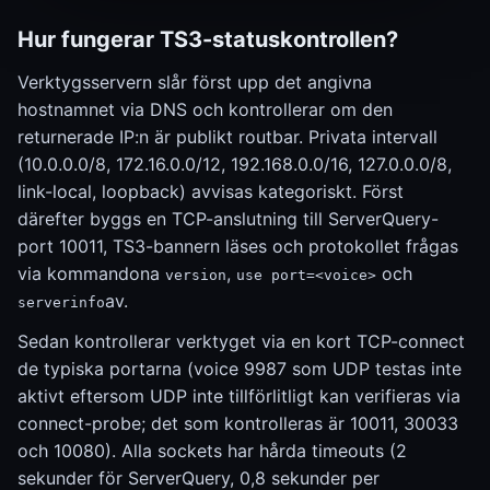
Hur fungerar TS3-statuskontrollen?
Verktygsservern slår först upp det angivna
hostnamnet via DNS och kontrollerar om den
returnerade IP:n är publikt routbar. Privata intervall
(10.0.0.0/8, 172.16.0.0/12, 192.168.0.0/16, 127.0.0.0/8,
link-local, loopback) avvisas kategoriskt. Först
därefter byggs en TCP-anslutning till ServerQuery-
port 10011, TS3-bannern läses och protokollet frågas
via kommandona
,
och
version
use port=<voice>
av.
serverinfo
Sedan kontrollerar verktyget via en kort TCP-connect
de typiska portarna (voice 9987 som UDP testas inte
aktivt eftersom UDP inte tillförlitligt kan verifieras via
connect-probe; det som kontrolleras är 10011, 30033
och 10080). Alla sockets har hårda timeouts (2
sekunder för ServerQuery, 0,8 sekunder per