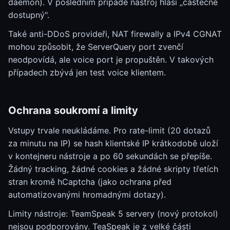
daemon). V posledním případě nástroj hlásí „částečně
dostupný".
Také anti-DDoS provideři, NAT firewally a IPv4 CGNAT
mohou způsobit, že ServerQuery port zvenčí
neodpovídá, ale voice port je propuštěn. V takových
případech zbývá jen test voice klientem.
Ochrana soukromí a limity
Vstupy trvale neukládáme. Pro rate-limit (20 dotazů
za minutu na IP) se hash klientské IP krátkodobě uloží
v kontejneru nástroje a po 60 sekundách se přepíše.
Žádný tracking, žádné cookies a žádné skripty třetích
stran kromě hCaptcha (jako ochrana před
automatizovanými hromadnými dotazy).
Limity nástroje: TeamSpeak 5 servery (nový protokol)
nejsou podporovány. TeaSpeak je z velké části