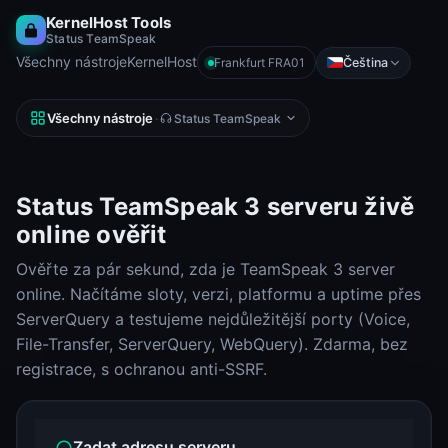
KernelHost Tools
Status TeamSpeak
Všechny nástroje
KernelHost
Čeština
Frankfurt FRA01
Všechny nástroje
·
Status TeamSpeak
Status TeamSpeak 3 serveru živě
online ověřit
Ověřte za pár sekund, zda je TeamSpeak 3 server
online. Načítáme sloty, verzi, platformu a uptime přes
ServerQuery a testujeme nejdůležitější porty (Voice,
File-Transfer, ServerQuery, WebQuery). Zdarma, bez
registrace, s ochranou anti-SSRF.
Zadat adresu serveru