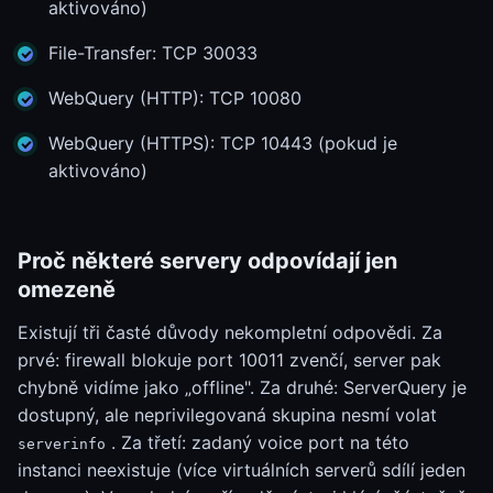
aktivováno)
File-Transfer: TCP 30033
WebQuery (HTTP): TCP 10080
WebQuery (HTTPS): TCP 10443 (pokud je
aktivováno)
Proč některé servery odpovídají jen
omezeně
Existují tři časté důvody nekompletní odpovědi. Za
prvé: firewall blokuje port 10011 zvenčí, server pak
chybně vidíme jako „offline". Za druhé: ServerQuery je
dostupný, ale neprivilegovaná skupina nesmí volat
. Za třetí: zadaný voice port na této
serverinfo
instanci neexistuje (více virtuálních serverů sdílí jeden