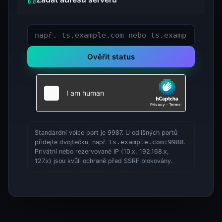
Ověřit status
Standardní voice port je 9987. U odlišných portů
přidejte dvojtečku, např.
ts.example.com:9988
.
Privátní nebo rezervované IP (10.x, 192.168.x,
127.x) jsou kvůli ochraně před SSRF blokovány.