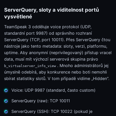
ServerQuery, sloty a viditelnost portů
vysvětlené
TeamSpeak 3 odděluje voice protokol (UDP,
standardní port 9987) od správního rozhraní
ServerQuery (TCP, port 10011). Přes ServerQuery čtou
nástroje jako tento metadata: sloty, verzi, platformu,
uptime. Aby anonymní (neprivilegovaný) přístup vracel
data, musí mít výchozí serverová skupina právo
. Mnoho administrátorů jej
b_virtualserver_info_view
úmyslně odebírá, aby konkurence nebo boti nemohli
sbírat statistiky slotů. V tom případě vidíme „Hidden".
Voice: UDP 9987 (standard, často custom)
ServerQuery (raw): TCP 10011
ServerQuery (SSH): TCP 10022 (pokud je