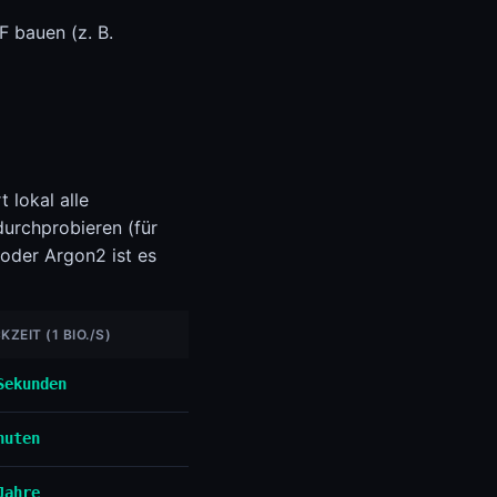
 bauen (z. B.
 lokal alle
urchprobieren (für
oder Argon2 ist es
ZEIT (1 BIO./S)
Sekunden
nuten
Jahre