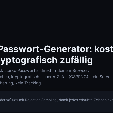
Passwort-Generator: kost
ryptografisch zufällig
ck starke Passwörter direkt in deinem Browser.
Check-Host (Ping, HTTP, Port, DNS, IP-Info)
Check-Host
hen, kryptografisch sicherer Zufall (CSPRNG), kein Server
herung, kein Tracking.
DNS Lookup (A, AAAA, MX, TXT, SPF, DKIM, DMARC)
DNS Lookup
mit Rejection Sampling, damit jedes erlaubte Zeichen exa
domValues
.