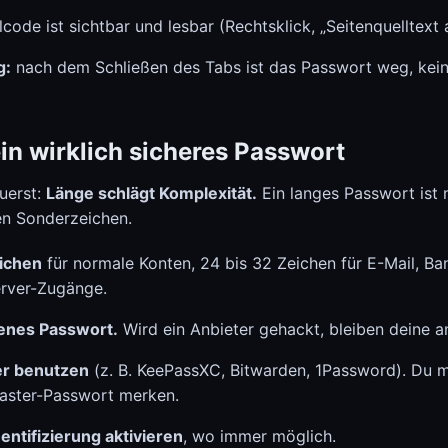
code ist sichtbar und lesbar (Rechtsklick, „Seitenquelltext 
g:
nach dem Schließen des Tabs ist das Passwort weg, kein 
in wirklich sicheres Passwort
uerst:
Länge schlägt Komplexität.
Ein langes Passwort ist 
len Sonderzeichen.
ichen
für normale Konten, 24 bis 32 Zeichen für E-Mail, Ba
rver-Zugänge.
genes Passwort.
Wird ein Anbieter gehackt, bleiben deine a
r benutzen
(z. B. KeePassXC, Bitwarden, 1Password). Du mu
Master-Passwort merken.
ntifizierung aktivieren
, wo immer möglich.