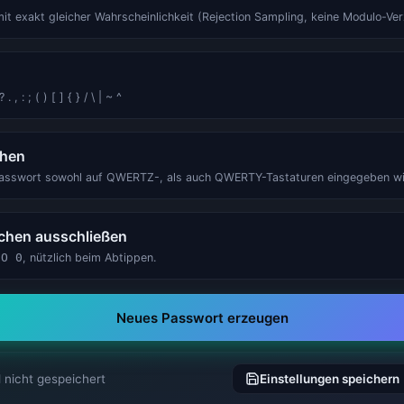
Stromkosten-Rechner
Stromkosten-Rechner
mit exakt gleicher Wahrscheinlichkeit (Rejection Sampling, keine Modulo-Ver
 , : ; ( ) [ ] { } / \ | ~ ^
ehen
 Passwort sowohl auf QWERTZ-, als auch QWERTY-Tastaturen eingegeben wi
chen ausschließen
 O 0
, nützlich beim Abtippen.
Neues Passwort erzeugen
d nicht gespeichert
Einstellungen speichern