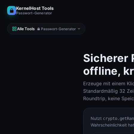
KernelHost Tools
Passwort-Generator
Alle Tools
·
Passwort-Generator
Sicherer 
offline, k
NETZWERK
DNS, IP, Ping, Hosts
Erzeuge mit einem Kli
Subnet-Calculator (IPv4 & IPv6)
Subnet-Calculator
Standardmäßig 32 Zeic
Roundtrip, keine Speic
Looking Glass
Looking Glass
Nutzt
crypto.getRan
Reverse DNS Lookup (PTR, FCrDNS, ASN)
Wahrscheinlichkeit hat
Reverse DNS