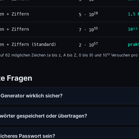
28
en + Ziffern
1,5 
5 · 10
35
en + Ziffern
10²²
7 · 10
57
en + Ziffern (Standard)
prak
2 · 10
uf 62 möglichen Zeichen (a bis z, A bis Z, 0 bis 9) und 10¹² Versuchen pro
te Fragen
-Generator wirklich sicher?
örter gespeichert oder übertragen?
 sicheres Passwort sein?