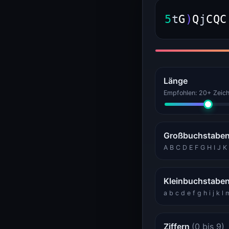
WEB
SSL, Header, Bandbreite
5
t
G
)
Q
j
C
Q
C
Bandbreiten-Rechner (VPS- und Dedicated-Sizing)
Bandbreiten-Rechner
HTTP Header Inspector (Response, Security, Redirects)
HTTP Header Inspector
Länge
ENTWICKLER
Tokens, IDs, Passwörter
Empfohlen: 20+ Zeich
Passwort-Generator
Passwort-Generator
UUID Generator (v4, v7, ULID, NanoID)
Großbuchstabe
UUID Generator
A B C D E F G H I J 
GAMING
Gameserver-Status
Kleinbuchstabe
Minecraft-Server-Status
Minecraft-Status
a b c d e f g h i j k l
KERNELHOST
Status, Rechner
Ziffern
(0 bis 9)