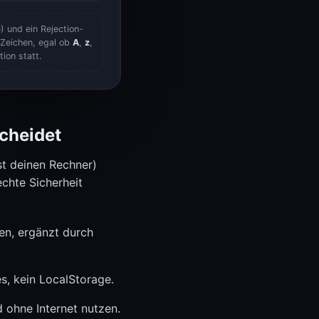
 und ein Rejection-
 Zeichen, egal ob
A
,
z
,
ion statt.
cheidet
st deinen Rechner)
 echte Sicherheit
len, ergänzt durch
es, kein LocalStorage.
 ohne Internet nutzen.