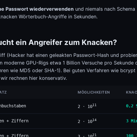
che Passwort wiederverwenden
und niemals nach Schema F
 knacken Wörterbuch-Angriffe in Sekunden.
ucht ein Angreifer zum Knacken?
iff (Hacker hat einen geleakten Passwort-Hash und probiert
 moderne GPU-Rigs etwa 1 Billion Versuche pro Sekunde d
en wie MD5 oder SHA-1). Bei guten Verfahren wie bcrypt 
 wir rechnen hier konservativ.
ATZ
MÖGLICHKEITEN
KNACK
11
nbuchstaben
0,2 
2 · 10
14
en + Ziffern
3 Mi
2 · 10
21
en + Ziffern
100 
3 · 10