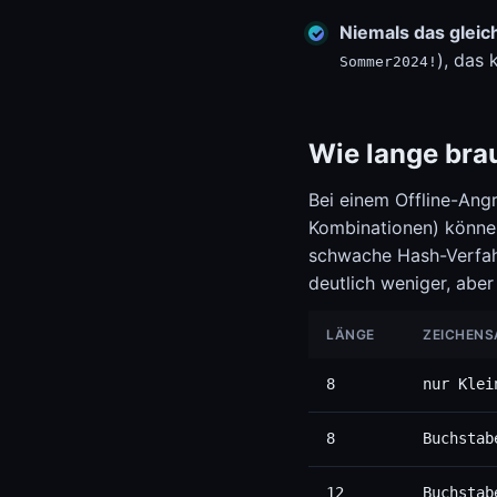
Niemals das glei
), das
Sommer2024!
Wie lange bra
Bei einem Offline-Angr
Kombinationen) können
schwache Hash-Verfahr
deutlich weniger, aber
LÄNGE
ZEICHENS
8
nur Klei
8
Buchstab
12
Buchstab