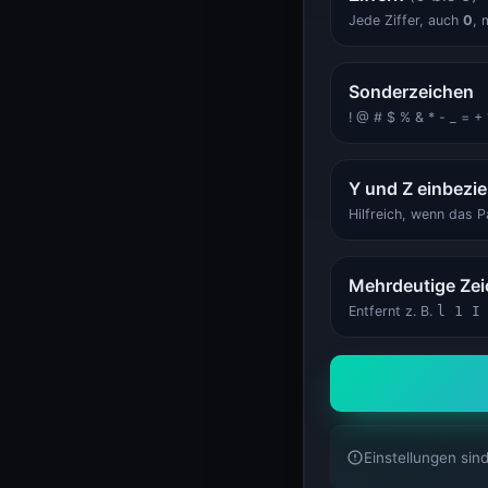
System-Status
System-Status
Jede Ziffer, auch
0
, 
Sonderzeichen
! @ # $ % & * - _ = + ? .
Y und Z einbezi
Hilfreich, wenn das
Mehrdeutige Zei
Entfernt z. B.
l 1 I
Einstellungen sin