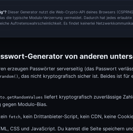
lig"?
Dieser Generator nutzt die Web-Crypto-API deines Browsers (CSPRNG)
das die typische Modulo-Verzerrung vermeidet. Dadurch hat jedes erlaubte
leiche Auftretenswahrscheinlichkeit. Es findet keinerlei Netzwerkkommunikat
sswort-Generator von anderen unters
ren erzeugen Passwörter serverseitig (das Passwort verläs
, das nicht kryptografisch sicher ist. Beides ist für
random()
liefert kryptografisch zuverlässige Zah
to.getRandomValues
g gegen Modulo-Bias.
ein
, kein Drittanbieter-Script, kein CDN, keine Cooki
fetch
ML, CSS und JavaScript. Du kannst die Seite speichern und