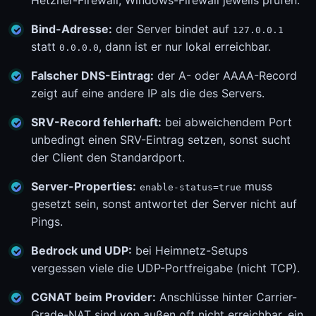
Hetzner-Firewall, Windows-Firewall jeweils prüfen.
Bind-Adresse:
der Server bindet auf
127.0.0.1
statt
, dann ist er nur lokal erreichbar.
0.0.0.0
Falscher DNS-Eintrag:
der A- oder AAAA-Record
zeigt auf eine andere IP als die des Servers.
SRV-Record fehlerhaft:
bei abweichendem Port
unbedingt einen SRV-Eintrag setzen, sonst sucht
der Client den Standardport.
Server-Properties:
muss
enable-status=true
gesetzt sein, sonst antwortet der Server nicht auf
Pings.
Bedrock und UDP:
bei Heimnetz-Setups
vergessen viele die UDP-Portfreigabe (nicht TCP).
CGNAT beim Provider:
Anschlüsse hinter Carrier-
Grade-NAT sind von außen oft nicht erreichbar, ein