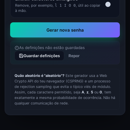
Remove, por exemplo,
l 1 I O 0
, útil ao copiar
à mão.
Gerar nova senha
As definições não estão guardadas
Guardar definições
Repor
Quão aleatório é "aleatório"?
Este gerador usa a Web
Crypto API do teu navegador (CSPRNG) e um processo
de rejection sampling que evita o típico viés de módulo.
Assim, cada caractere permitido, seja
A
,
z
,
5
ou
0
, tem
exatamente a mesma probabilidade de ocorrência. Não há
qualquer comunicação de rede.