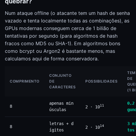
quebrar?
Num ataque offline (o atacante tem um hash de senha
vazado e tenta localmente todas as combinações), as
GPUs modernas conseguem cerca de 1 bilião de
tentativas por segundo (para algoritmos de hash
fracos como MD5 ou SHA-1). Em algoritmos bons
como bcrypt ou Argon2 é bastante menos, mas
calculamos aqui de forma conservadora.
TEM
CONJUNTO
DE
COMPRIMENTO
DE
POSSIBILIDADES
QUE
CARACTERES
(1 BI
apenas min
0,2
11
8
2 · 10
úsculas
gun
letras + d
3 m
14
8
2 · 10
ígitos
tos