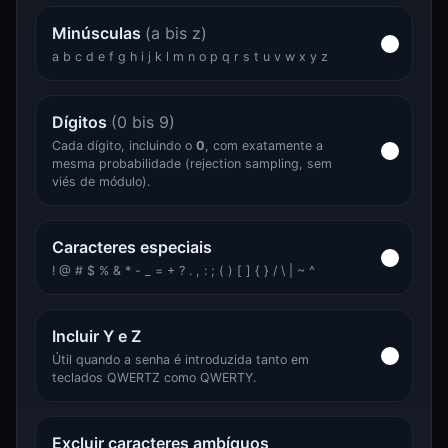
Minúsculas
(a bis z)
a b c d e f g h i j k l m n o p q r s t u v w x y z
Dígitos
(0 bis 9)
Cada dígito, incluindo o
0
, com exatamente a
mesma probabilidade (rejection sampling, sem
viés de módulo).
Caracteres especiais
! @ # $ % & * - _ = + ? . , : ; ( ) [ ] { } / \ | ~ ^
Incluir Y e Z
Útil quando a senha é introduzida tanto em
teclados QWERTZ como QWERTY.
Excluir caracteres ambíguos