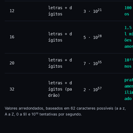
letras + d
100
21
12
3 · 10
ígitos
os
1,5
letras + d
l m
28
16
5 · 10
ígitos
ões
ano
letras + d
10²
35
20
7 · 10
ígitos
nos
pra
letras + d
ame
57
32
ígitos (pa
2 · 10
ili
drão)
ado
Valores arredondados, baseados em 62 caracteres possíveis (a a z,
A a Z, 0 a 9) e 10¹² tentativas por segundo.