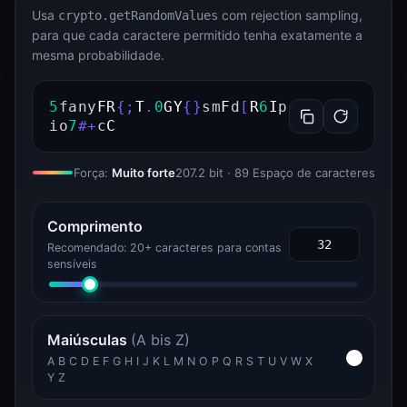
Usa
com rejection sampling,
crypto.getRandomValues
para que cada caractere permitido tenha exatamente a
mesma probabilidade.
5
f
a
n
y
F
R
{
;
T
.
0
G
Y
{
}
s
m
F
d
[
R
6
I
p
i
o
7
#
+
c
C
Força:
Muito forte
207.2 bit · 89 Espaço de caracteres
Comprimento
Recomendado: 20+ caracteres para contas
sensíveis
Maiúsculas
(A bis Z)
A B C D E F G H I J K L M N O P Q R S T U V W X
Y Z