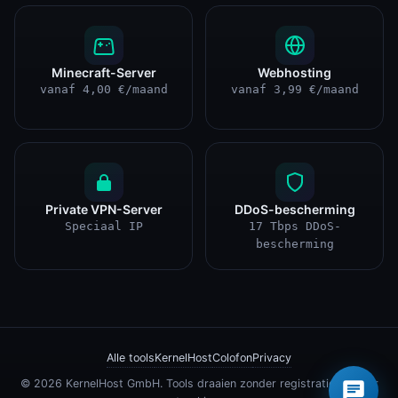
Minecraft-Server
Webhosting
vanaf 4,00 €/maand
vanaf 3,99 €/maand
Private VPN-Server
DDoS-bescherming
Speciaal IP
17 Tbps DDoS-
bescherming
×
Hallo 👋 Hulp nodig?
Alle tools
KernelHost
Colofon
Privacy
© 2026 KernelHost GmbH. Tools draaien zonder registratie, zonder