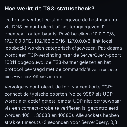
Hoe werkt de TS3-statuscheck?
De toolserver lost eerst de ingevoerde hostnaam op
via DNS en controleert of het teruggegeven IP
openbaar routeerbaar is. Privé bereiken (10.0.0.0/8,
172.16.0.0/12, 192.168.0.0/16, 127.0.0.0/8, link-local,
loopback) worden categorisch afgewezen. Pas daarna
wordt een TCP-verbinding naar de ServerQuery-poort
10011 opgebouwd, de TS3-banner gelezen en het
protocol bevraagd met de commando's
,
version
use
en
.
port=<voice>
serverinfo
Vervolgens controleert de tool via een korte TCP-
connect de typische poorten (voice 9987 als UDP
wordt niet actief getest, omdat UDP niet betrouwbaar
via een connect-probe te verifiëren is; gecontroleerd
worden 10011, 30033 en 10080). Alle sockets hebben
strakke timeouts (2 seconden voor ServerQuery, 0,8