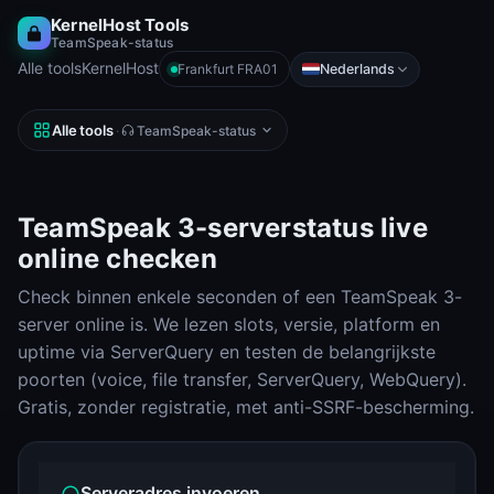
KernelHost Tools
TeamSpeak-status
Alle tools
KernelHost
Nederlands
Frankfurt FRA01
Alle tools
·
TeamSpeak-status
TeamSpeak 3-serverstatus live
online checken
Check binnen enkele seconden of een TeamSpeak 3-
server online is. We lezen slots, versie, platform en
uptime via ServerQuery en testen de belangrijkste
poorten (voice, file transfer, ServerQuery, WebQuery).
Gratis, zonder registratie, met anti-SSRF-bescherming.
Serveradres invoeren