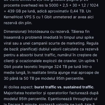
procente overhead ies la 5000 * 2,5 * 30 * 1,2 / 1024
= 439 GB pe lună, adică aproximativ 0,44 TB. Un
KernelHost VPS S cu 1 Gbit unmetered ar avea aici
rezervă din plin.
Dimensionați întotdeauna cu rezervă. Tăierea fin
înseamnă o problemă imediată în timpul unui spike
viral sau a unei campanii scurte de marketing. Regula
de bază: planificați dublul valorii calculate ca rezervă
pentru a absorbi burst traffic, numărul în creștere de
clienți și ocazionalele explozii de crawler. Un uplink 1
Gbit poate teoretic împinge 324 TB pe lună într-o
medie lungă, în realitate limita ajunge mai aproape de
30 până la 50 TB pe modelul 95th percentile.
Al doilea aspect:
burst traffic vs. sustained traffic
.
Majoritatea hosterilor și operatorilor facturează după
modelul 95th percentile. Eșantionează throughput-ul
la fiecare 5 minute, sortează valorile pe lună, taie 5