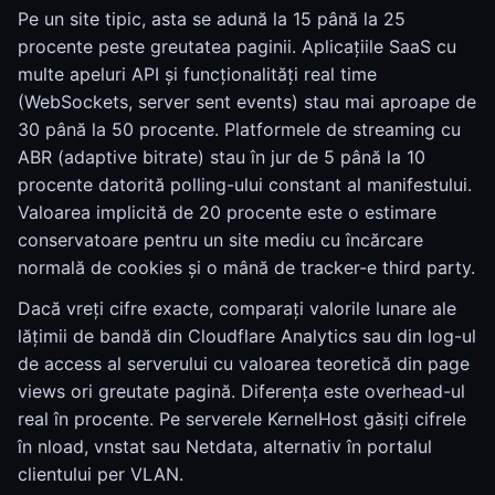
Pe un site tipic, asta se adună la 15 până la 25
procente peste greutatea paginii. Aplicațiile SaaS cu
multe apeluri API și funcționalități real time
(WebSockets, server sent events) stau mai aproape de
30 până la 50 procente. Platformele de streaming cu
ABR (adaptive bitrate) stau în jur de 5 până la 10
procente datorită polling-ului constant al manifestului.
Valoarea implicită de 20 procente este o estimare
conservatoare pentru un site mediu cu încărcare
normală de cookies și o mână de tracker-e third party.
Dacă vreți cifre exacte, comparați valorile lunare ale
lățimii de bandă din Cloudflare Analytics sau din log-ul
de access al serverului cu valoarea teoretică din page
views ori greutate pagină. Diferența este overhead-ul
real în procente. Pe serverele KernelHost găsiți cifrele
în nload, vnstat sau Netdata, alternativ în portalul
clientului per VLAN.