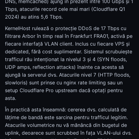
DNS, memcached) ajung în prezent între 100 Gbps și 1
Tbps, atacurile record cele mai mari (Cloudflare Q1
2024) au atins 5,6 Tbps.
KernelHost rulează o protecție DDoS de 17 Tbps cu
filtrare Arbor în timp real în Frankfurt FRA01, activă pe
fiecare interfață VLAN client. Inclus cu fiecare VPS și
dedicated, fără cost suplimentar. Sistemul scrubuiește
trafficul rău intenționat la nivelul 3 și 4 (SYN floods,
UDP amps, reflection attacks) înainte ca acesta să
ajungă la serverul dvs. Atacurile nivel 7 (HTTP floods,
slowloris) sunt prinse cu nginx rate limiting sau un
setup Cloudflare Pro upstream dacă optați pentru
asta.
În practică asta înseamnă: cererea dvs. calculată de
lățime de bandă este sarcina pentru trafficul legitim.
Atacurile volumetrice nu vă mănâncă din bugetul de
uplink, deoarece sunt scrubbed în fața VLAN-ului dvs.