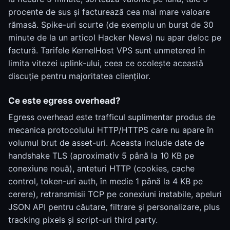
procente de sus și facturează cea mai mare valoare
rămasă. Spike-uri scurte (de exemplu un burst de 30
minute de la un articol Hacker News) nu apar deloc pe
factură. Tarifele KernelHost VPS sunt unmetered în
limita vitezei uplink-ului, ceea ce ocolește această
discuție pentru majoritatea clienților.
Ce este egress overhead?
Egress overhead este trafficul suplimentar produs de
mecanica protocolului HTTP/HTTPS care nu apare în
volumul brut de asset-uri. Aceasta include date de
handshake TLS (aproximativ 5 până la 10 KB pe
conexiune nouă), anteturi HTTP (cookies, cache
control, token-uri auth, în medie 1 până la 4 KB pe
cerere), retransmisii TCP pe conexiuni instabile, apeluri
JSON API pentru căutare, filtrare și personalizare, plus
tracking pixels și script-uri third party.