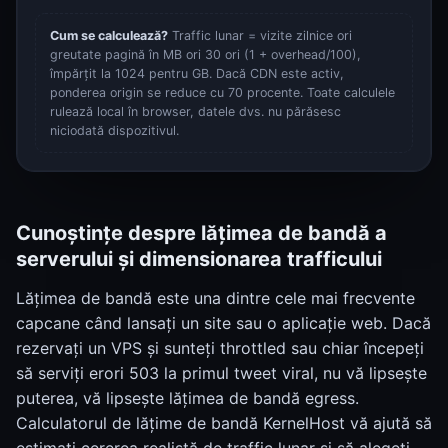
Cum se calculează?
Traffic lunar = vizite zilnice ori
greutate pagină în MB ori 30 ori (1 + overhead/100),
împărțit la 1024 pentru GB. Dacă CDN este activ,
ponderea origin se reduce cu 70 procente. Toate calculele
rulează local în browser, datele dvs. nu părăsesc
niciodată dispozitivul.
Cunoștințe despre lățimea de bandă a
serverului și dimensionarea trafficului
Lățimea de bandă este una dintre cele mai frecvente
capcane când lansați un site sau o aplicație web. Dacă
rezervați un VPS și sunteți throttled sau chiar începeți
să serviți erori 503 la primul tweet viral, nu vă lipsește
puterea, vă lipsește lățimea de bandă egress.
Calculatorul de lățime de bandă KernelHost vă ajută să