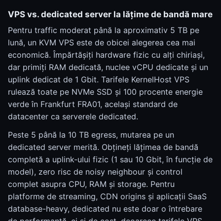
VPS vs. dedicated server la lățime de bandă mare
Pentru traffic moderat până la aproximativ 5 TB pe
lună, un KVM VPS este de obicei alegerea cea mai
economică. Împărtășiți hardware fizic cu alți chiriași,
dar primiți RAM dedicată, nuclee vCPU dedicate și un
uplink dedicat de 1 Gbit. Tarifele KernelHost VPS
rulează toate pe NVMe SSD și 100 procente energie
verde în Frankfurt FRA01, același standard de
datacenter ca serverele dedicated.
Peste 5 până la 10 TB egress, mutarea pe un
dedicated server merită. Obțineți lățimea de bandă
completă a uplink-ului fizic (1 sau 10 Gbit, în funcție de
model), zero risc de noisy neighbour și control
complet asupra CPU, RAM și storage. Pentru
platforme de streaming, CDN origins și aplicații SaaS
database-heavy, dedicated nu este doar o întrebare