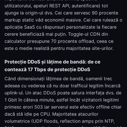
utilizatorului, apeluri REST API, autentificare) tot
ajunge la origin-ul dvs. Cei care servesc 90 procente
markup static văd economii masive. Cei care rulează o
aplicație SaaS cu răspunsuri personalizate la fiecare
cerere beneficiază mai puțin. Toggle-ul CDN din
calculator presupune 70 procente offload, ceea ce
este o medie realistă pentru majoritatea site-urilor.
Protecție DDoS și lățime de bandă: de ce
contează 17 Tbps de protecție DDoS
Când dimensionați lățimea de bandă, oamenii trec
adesea cu vederea că nu doar trafficul legitim încarcă
uplink-ul. Un atac DDoS poate satura interfața dvs. de
1 Gbit în câteva minute, astfel încât vizitatorii legitimi
primesc erori 503 iar serverul este efectiv offline chiar
dacă stă idle pe CPU. Majoritatea atacurilor
volumetrice (UDP floods, reflection amps prin NTP,