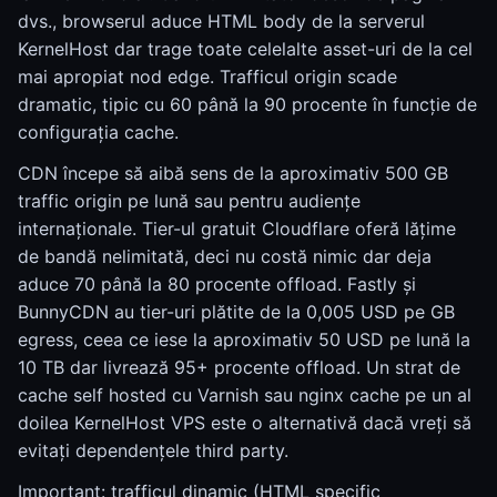
dvs., browserul aduce HTML body de la serverul
KernelHost dar trage toate celelalte asset-uri de la cel
mai apropiat nod edge. Trafficul origin scade
dramatic, tipic cu 60 până la 90 procente în funcție de
configurația cache.
CDN începe să aibă sens de la aproximativ 500 GB
traffic origin pe lună sau pentru audiențe
internaționale. Tier-ul gratuit Cloudflare oferă lățime
de bandă nelimitată, deci nu costă nimic dar deja
aduce 70 până la 80 procente offload. Fastly și
BunnyCDN au tier-uri plătite de la 0,005 USD pe GB
egress, ceea ce iese la aproximativ 50 USD pe lună la
10 TB dar livrează 95+ procente offload. Un strat de
cache self hosted cu Varnish sau nginx cache pe un al
doilea KernelHost VPS este o alternativă dacă vreți să
evitați dependențele third party.
Important: trafficul dinamic (HTML specific