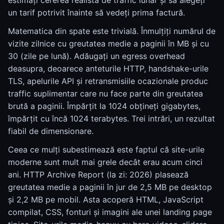
estimați cererea realistă de traffic lunar și să alegeți
un tarif potrivit înainte să vedeți prima factură.
Matematica din spate este trivială. Înmulțiți numărul de
vizite zilnice cu greutatea medie a paginii în MB și cu
30 (zile pe lună). Adăugați un egress overhead
deasupra, deoarece anteturile HTTP, handshake-urile
TLS, apelurile API și retransmisiile ocazionale produc
traffic suplimentar care nu face parte din greutatea
brută a paginii. Împărțit la 1024 obțineți gigabytes,
împărțit cu încă 1024 terabytes. Trei intrări, un rezultat
fiabil de dimensionare.
Ceea ce mulți subestimează este faptul că site-urile
moderne sunt mult mai grele decât erau acum cinci
ani. HTTP Archive Report (la zi: 2026) plasează
greutatea medie a paginii în jur de 2,5 MB pe desktop
și 2,2 MB pe mobil. Asta acoperă HTML, JavaScript
compilat, CSS, fonturi și imagini ale unei landing page