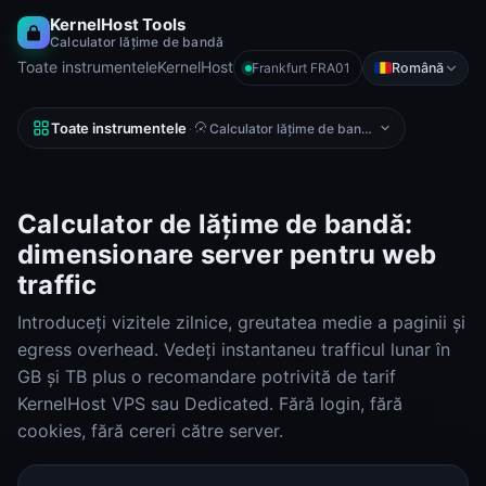
KernelHost Tools
Calculator lățime de bandă
Toate instrumentele
KernelHost
Română
Frankfurt FRA01
Toate instrumentele
·
Calculator lățime de bandă
Calculator de lățime de bandă:
dimensionare server pentru web
traffic
Introduceți vizitele zilnice, greutatea medie a paginii și
egress overhead. Vedeți instantaneu trafficul lunar în
GB și TB plus o recomandare potrivită de tarif
KernelHost VPS sau Dedicated. Fără login, fără
cookies, fără cereri către server.