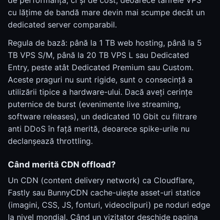
de performanță, ci și de cost, deoarece tarifele VPS
cu lățime de bandă mare devin mai scumpe decât un
dedicated server comparabil.
Regula de bază: până la 1 TB web hosting, până la 5
TB VPS S/M, până la 20 TB VPS L sau Dedicated
Entry, peste atât Dedicated Premium sau Custom.
Aceste praguri nu sunt rigide, sunt o consecință a
utilizării tipice a hardware-ului. Dacă aveți cerințe
puternice de burst (evenimente live streaming,
software releases), un dedicated 10 Gbit cu filtrare
anti DDoS în față merită, deoarece spike-urile nu
declanșează throttling.
Când merită CDN offload?
Un CDN (content delivery network) ca Cloudflare,
Fastly sau BunnyCDN cache-uiește asset-uri statice
(imagini, CSS, JS, fonturi, videoclipuri) pe noduri edge
la nivel mondial. Când un vizitator deschide pagina