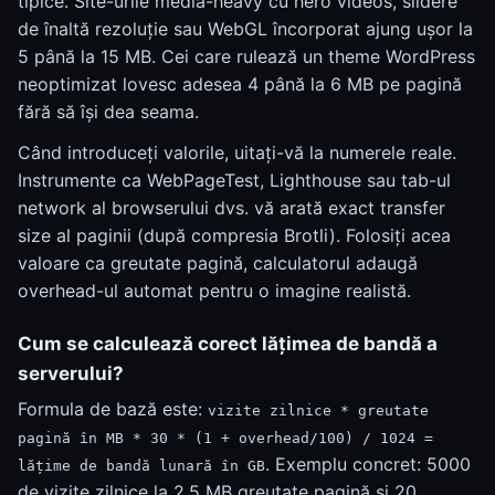
tipice. Site-urile media-heavy cu hero videos, slidere
de înaltă rezoluție sau WebGL încorporat ajung ușor la
5 până la 15 MB. Cei care rulează un theme WordPress
neoptimizat lovesc adesea 4 până la 6 MB pe pagină
fără să își dea seama.
Când introduceți valorile, uitați-vă la numerele reale.
Instrumente ca WebPageTest, Lighthouse sau tab-ul
network al browserului dvs. vă arată exact transfer
size al paginii (după compresia Brotli). Folosiți acea
valoare ca greutate pagină, calculatorul adaugă
overhead-ul automat pentru o imagine realistă.
Cum se calculează corect lățimea de bandă a
serverului?
Formula de bază este:
vizite zilnice * greutate
pagină în MB * 30 * (1 + overhead/100) / 1024 =
. Exemplu concret: 5000
lățime de bandă lunară în GB
de vizite zilnice la 2,5 MB greutate pagină și 20