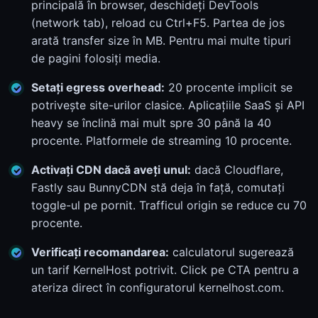
principală în browser, deschideți DevTools
(network tab), reload cu Ctrl+F5. Partea de jos
arată transfer size în MB. Pentru mai multe tipuri
de pagini folosiți media.
Setați egress overhead:
20 procente implicit se
potrivește site-urilor clasice. Aplicațiile SaaS și API
heavy se înclină mai mult spre 30 până la 40
procente. Platformele de streaming 10 procente.
Activați CDN dacă aveți unul:
dacă Cloudflare,
Fastly sau BunnyCDN stă deja în față, comutați
toggle-ul pe pornit. Trafficul origin se reduce cu 70
procente.
Verificați recomandarea:
calculatorul sugerează
un tarif KernelHost potrivit. Click pe CTA pentru a
ateriza direct în configuratorul kernelhost.com.