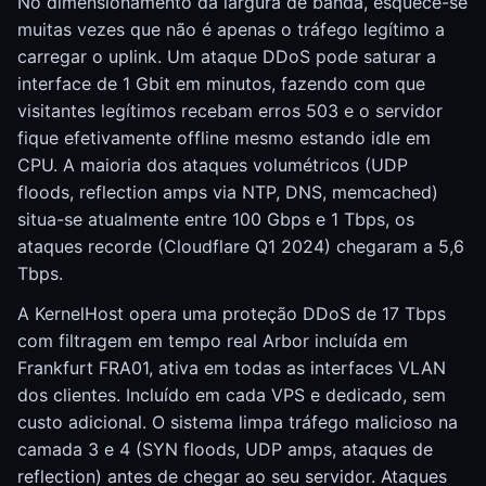
No dimensionamento da largura de banda, esquece-se
muitas vezes que não é apenas o tráfego legítimo a
carregar o uplink. Um ataque DDoS pode saturar a
interface de 1 Gbit em minutos, fazendo com que
visitantes legítimos recebam erros 503 e o servidor
fique efetivamente offline mesmo estando idle em
CPU. A maioria dos ataques volumétricos (UDP
floods, reflection amps via NTP, DNS, memcached)
situa-se atualmente entre 100 Gbps e 1 Tbps, os
ataques recorde (Cloudflare Q1 2024) chegaram a 5,6
Tbps.
A KernelHost opera uma proteção DDoS de 17 Tbps
com filtragem em tempo real Arbor incluída em
Frankfurt FRA01, ativa em todas as interfaces VLAN
dos clientes. Incluído em cada VPS e dedicado, sem
custo adicional. O sistema limpa tráfego malicioso na
camada 3 e 4 (SYN floods, UDP amps, ataques de
reflection) antes de chegar ao seu servidor. Ataques