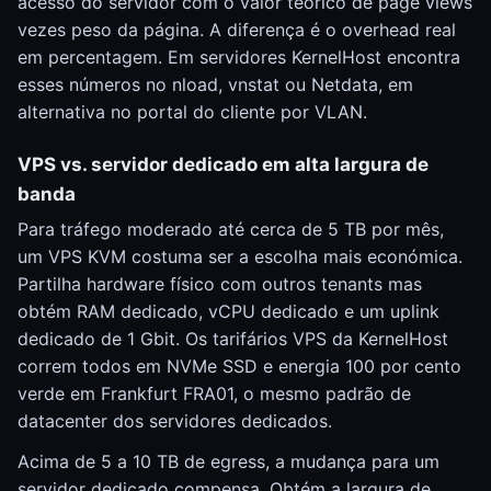
acesso do servidor com o valor teórico de page views
vezes peso da página. A diferença é o overhead real
em percentagem. Em servidores KernelHost encontra
esses números no nload, vnstat ou Netdata, em
alternativa no portal do cliente por VLAN.
VPS vs. servidor dedicado em alta largura de
banda
Para tráfego moderado até cerca de 5 TB por mês,
um VPS KVM costuma ser a escolha mais económica.
Partilha hardware físico com outros tenants mas
obtém RAM dedicado, vCPU dedicado e um uplink
dedicado de 1 Gbit. Os tarifários VPS da KernelHost
correm todos em NVMe SSD e energia 100 por cento
verde em Frankfurt FRA01, o mesmo padrão de
datacenter dos servidores dedicados.
Acima de 5 a 10 TB de egress, a mudança para um
servidor dedicado compensa. Obtém a largura de