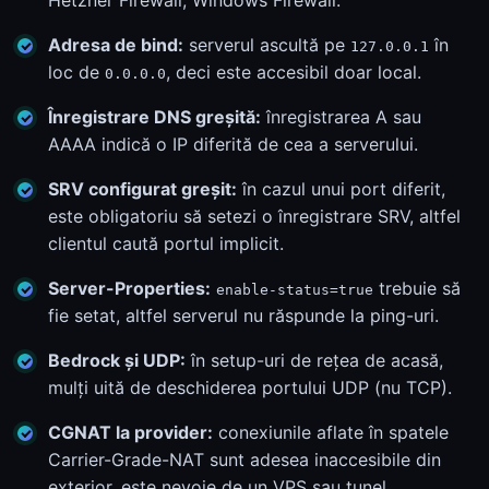
Hetzner Firewall, Windows Firewall.
Adresa de bind:
serverul ascultă pe
în
127.0.0.1
loc de
, deci este accesibil doar local.
0.0.0.0
Înregistrare DNS greșită:
înregistrarea A sau
AAAA indică o IP diferită de cea a serverului.
SRV configurat greșit:
în cazul unui port diferit,
este obligatoriu să setezi o înregistrare SRV, altfel
clientul caută portul implicit.
Server-Properties:
trebuie să
enable-status=true
fie setat, altfel serverul nu răspunde la ping-uri.
Bedrock și UDP:
în setup-uri de rețea de acasă,
mulți uită de deschiderea portului UDP (nu TCP).
CGNAT la provider:
conexiunile aflate în spatele
Carrier-Grade-NAT sunt adesea inaccesibile din
exterior, este nevoie de un VPS sau tunel.