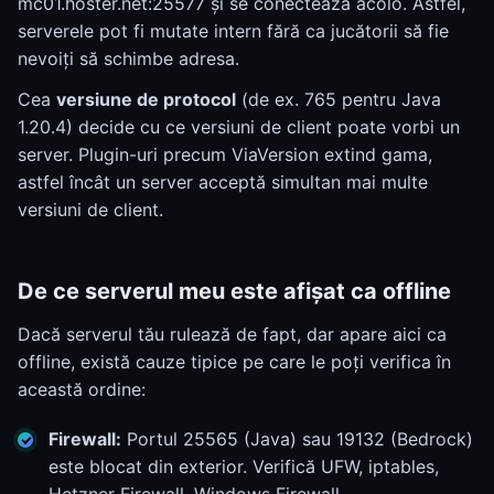
mc01.hoster.net:25577 și se conectează acolo. Astfel,
serverele pot fi mutate intern fără ca jucătorii să fie
nevoiți să schimbe adresa.
Cea
versiune de protocol
(de ex. 765 pentru Java
1.20.4) decide cu ce versiuni de client poate vorbi un
server. Plugin-uri precum ViaVersion extind gama,
astfel încât un server acceptă simultan mai multe
versiuni de client.
De ce serverul meu este afișat ca offline
Dacă serverul tău rulează de fapt, dar apare aici ca
offline, există cauze tipice pe care le poți verifica în
această ordine:
Firewall:
Portul 25565 (Java) sau 19132 (Bedrock)
este blocat din exterior. Verifică UFW, iptables,